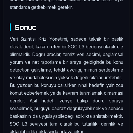
standarda getirebilmek gerekir.
Sonuc
Veri Sızıntısı Kriz Yönetimi, sadece teknik bir baslik
olarak degil, karar ureten bir SOC L3 becerisi olarak ele
alinmalidir. Dogru araclar, temiz veri secimi, baglamsal
yorum ve net raporlama bir araya geldiginde bu konu
detection gelistirme, tehdit avciligi, mimari sertlestirme
ve olay mudahalesi icin yuksek degerli ciktilar uretebilir.
Bu yuzden bu konuyu calisirken nihai hedefin yalnizca
komut ezberlemek ya da kavram tanimlamak olmamasi
gerekir. Asil hedef, veriye bakip dogru soruyu
sorabilmek, bulguyu capraz dogrulayabilmek ve sonucu
baskasinin da uygulayabilecegi aciklikta anlatabilmektir.
SOC L3 seviyesi tam olarak bu tutarlilik, derinlik ve
aktarilabilirlik noktasinda ortaya cikar.