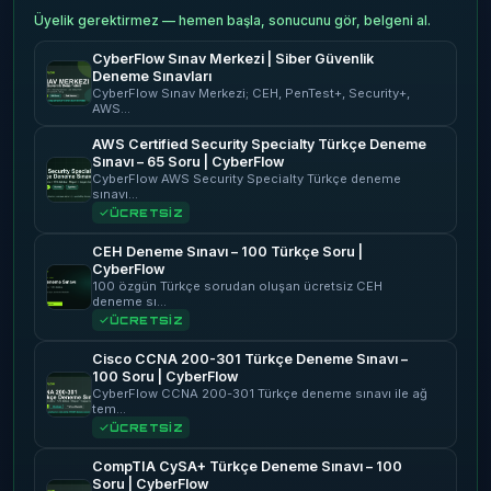
Üyelik gerektirmez — hemen başla, sonucunu gör, belgeni al.
CyberFlow Sınav Merkezi | Siber Güvenlik
Deneme Sınavları
CyberFlow Sınav Merkezi; CEH, PenTest+, Security+,
AWS…
AWS Certified Security Specialty Türkçe Deneme
Sınavı – 65 Soru | CyberFlow
CyberFlow AWS Security Specialty Türkçe deneme
sınavı…
ÜCRETSİZ
CEH Deneme Sınavı – 100 Türkçe Soru |
CyberFlow
100 özgün Türkçe sorudan oluşan ücretsiz CEH
deneme sı…
ÜCRETSİZ
Cisco CCNA 200-301 Türkçe Deneme Sınavı –
100 Soru | CyberFlow
CyberFlow CCNA 200-301 Türkçe deneme sınavı ile ağ
tem…
ÜCRETSİZ
CompTIA CySA+ Türkçe Deneme Sınavı – 100
Soru | CyberFlow