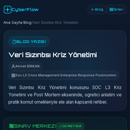
CyberFlow
Blog
Sınav
Ana Sayfa
/
Blog
/
Veri Sızıntısı Kriz Yönetimi
BLOG YAZISI
Veri Sızıntısı Kriz Yönetimi
Ahmet BİRKAN
Soc L3 Crisis Management Enterprise Response Postmortem
Veri Sızıntısı Kriz Yönetimi konusunu SOC L3 Kriz
Yonetimi ve Post Mortem ekseninde, ogretici anlatim ve
pratik komut ornekleriyle ele alan kapsamli rehber.
SINAV MERKEZİ
ÜCRETSİZ