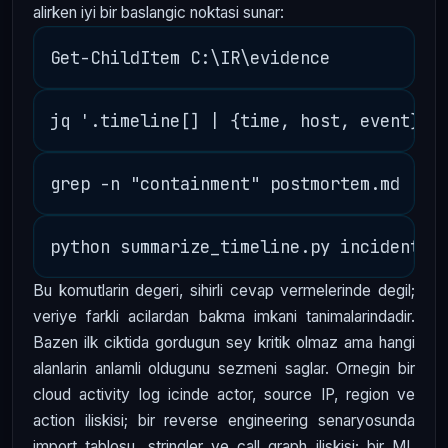
alirken iyi bir baslangic noktasi sunar:
Bu komutlarin degeri, sihirli cevap vermelerinde degil;
veriye farkli acilardan bakma imkani tanimalarindadir.
Bazen ilk ciktida gordugun sey kritik olmaz ama hangi
alanlarin anlamli oldugunu sezmeni saglar. Ornegin bir
cloud activity log icinde actor, source IP, region ve
action iliskisi; bir reverse engineering senaryosunda
import tablosu, stringler ve call graph iliskisi; bir ML