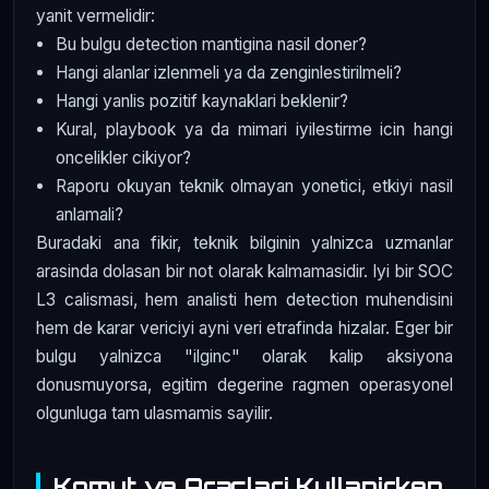
yanit vermelidir:
Bu bulgu detection mantigina nasil doner?
Hangi alanlar izlenmeli ya da zenginlestirilmeli?
Hangi yanlis pozitif kaynaklari beklenir?
Kural, playbook ya da mimari iyilestirme icin hangi
oncelikler cikiyor?
Raporu okuyan teknik olmayan yonetici, etkiyi nasil
anlamali?
Buradaki ana fikir, teknik bilginin yalnizca uzmanlar
arasinda dolasan bir not olarak kalmamasidir. Iyi bir SOC
L3 calismasi, hem analisti hem detection muhendisini
hem de karar vericiyi ayni veri etrafinda hizalar. Eger bir
bulgu yalnizca "ilginc" olarak kalip aksiyona
donusmuyorsa, egitim degerine ragmen operasyonel
olgunluga tam ulasmamis sayilir.
Komut ve Araclari Kullanirken