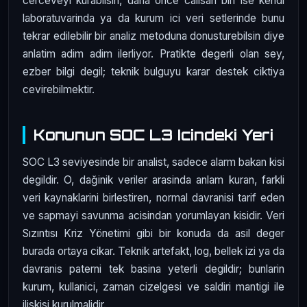
cerceveyi kurabilsin, daha once calisan biri ise kendi
laboratuvarinda ya da kurum ici veri setlerinde bunu
tekrar edilebilir bir analiz metoduna donusturebilsin diye
anlatim adim adim ilerliyor. Pratikte degerli olan sey,
ezber bilgi degil; teknik bulguyu karar destek ciktiya
cevirebilmektir.
Konunun SOC L3 Icindeki Yeri
SOC L3 seviyesinde bir analist, sadece alarm bakan kisi
degildir. O, dağinik veriler arasinda anlam kuran, farkli
veri kaynaklarini birlestiren, normal davranisi tarif eden
ve sapmayi savunma acisindan yorumlayan kisidir. Veri
Sızıntısı Kriz Yönetimi gibi bir konuda da asil deger
burada ortaya cikar. Teknik artefakt, log, bellek izi ya da
davranis paterni tek basina yeterli degildir; bunlarin
kurum, kullanici, zaman cizelgesi ve saldiri mantigi ile
iliskisi kurulmalidir.