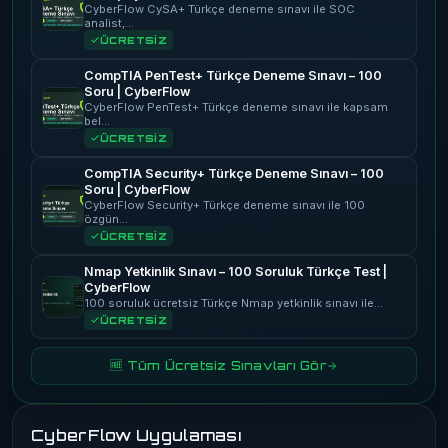
CyberFlow CySA+ Türkçe deneme sınavı ile SOC
analist,…
ÜCRETSİZ
CompTIA PenTest+ Türkçe Deneme Sınavı – 100
Soru | CyberFlow
CyberFlow PenTest+ Türkçe deneme sınavı ile kapsam
bel…
ÜCRETSİZ
CompTIA Security+ Türkçe Deneme Sınavı – 100
Soru | CyberFlow
CyberFlow Security+ Türkçe deneme sınavı ile 100
özgün…
ÜCRETSİZ
Nmap Yetkinlik Sınavı – 100 Soruluk Türkçe Test |
CyberFlow
100 soruluk ücretsiz Türkçe Nmap yetkinlik sınavı ile…
ÜCRETSİZ
🆓 Tüm Ücretsiz Sınavları Gör
CyberFlow Uygulaması