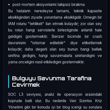
post-mortem aksiyonlarini takipsiz birakma
Bu hatalarin neredeyse tamami, teknik kapasite
eksikliginden ziyade yorumlama eksikligidir. Ornegin bir
IAM rolunu "tehlikeli" ilan etmek kolaydir; zor olan sey
bu rolun hangi servislerle birlestiginde anlamli hale
geldigini gostermektir. Benzer bicimde bir crash
davranisini "istismar edilebilir" diye etiketlemek
kolaydir; daha degerli olan sey bunun hangi bellek
sinifina girdigini, hangi savunmalarla sinirlandigini ve
yama onceligini nasil etkiledigini gostermektir.
Bulguyu Savunma Tarafina
Cevirmek
SOC L3 seviyesi, analiz ile operasyon arasindaki
koprude belli olur. Bu nedenle Veri Sızıntısı Kriz
Yönetimi gibi bir konuda iyi bir blog icerigi su sorulara