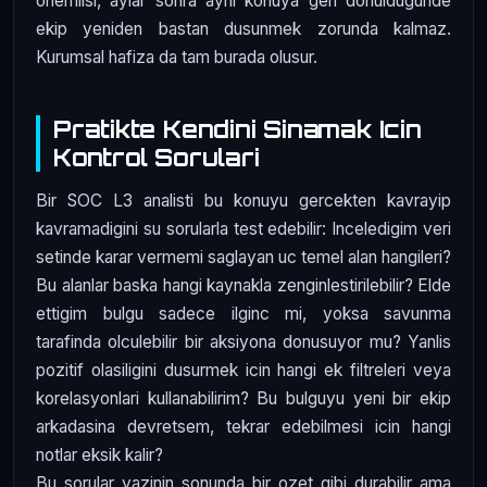
onemlisi, aylar sonra ayni konuya geri donuldugunde
ekip yeniden bastan dusunmek zorunda kalmaz.
Kurumsal hafiza da tam burada olusur.
Pratikte Kendini Sinamak Icin
Kontrol Sorulari
Bir SOC L3 analisti bu konuyu gercekten kavrayip
kavramadigini su sorularla test edebilir: Inceledigim veri
setinde karar vermemi saglayan uc temel alan hangileri?
Bu alanlar baska hangi kaynakla zenginlestirilebilir? Elde
ettigim bulgu sadece ilginc mi, yoksa savunma
tarafinda olculebilir bir aksiyona donusuyor mu? Yanlis
pozitif olasiligini dusurmek icin hangi ek filtreleri veya
korelasyonlari kullanabilirim? Bu bulguyu yeni bir ekip
arkadasina devretsem, tekrar edebilmesi icin hangi
notlar eksik kalir?
Bu sorular yazinin sonunda bir ozet gibi durabilir ama