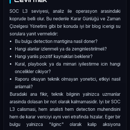
SOC L3 seviyesi, analiz ile operasyon arasindaki
koprude belli olur. Bu nedenle Karar Günlüğü ve Zaman
Çizelgesi Yönetimi gibi bir konuda iyi bir blog icerigi su
sorulara yanit vermelidir:
Bu bulgu detection mantigina nasil doner?
Hangi alanlar izlenmeli ya da zenginlestirilmeli?
Hangi yanlis pozitif kaynaklari beklenir?
Kural, playbook ya da mimari iyilestirme icin hangi
oncelikler cikiyor?
Raporu okuyan teknik olmayan yonetici, etkiyi nasil
anlamali?
Buradaki ana fikir, teknik bilginin yalnizca uzmanlar
arasinda dolasan bir not olarak kalmamasidir. Iyi bir SOC
L3 calismasi, hem analisti hem detection muhendisini
hem de karar vericiyi ayni veri etrafinda hizalar. Eger bir
bulgu yalnizca "ilginc" olarak kalip aksiyona