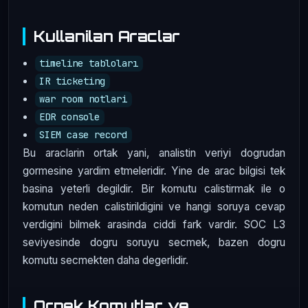
Kullanilan Araclar
timeline tabloları
IR ticketing
war room notlari
EDR console
SIEM case record
Bu araclarin ortak yani, analistin veriyi dogrudan
gormesine yardim etmeleridir. Yine de arac bilgisi tek
basina yeterli degildir. Bir komutu calistirmak ile o
komutun neden calistirildigini ve hangi soruya cevap
verdigini bilmek arasinda ciddi fark vardir. SOC L3
seviyesinde dogru soruyu secmek, bazen dogru
komutu secmekten daha degerlidir.
Ornek Komutlar ve