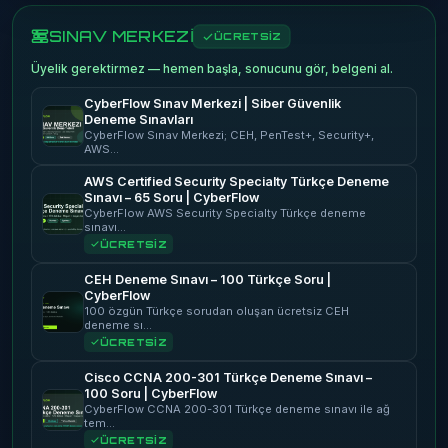
SINAV MERKEZİ
ÜCRETSİZ
Üyelik gerektirmez — hemen başla, sonucunu gör, belgeni al.
CyberFlow Sınav Merkezi | Siber Güvenlik
Deneme Sınavları
CyberFlow Sınav Merkezi; CEH, PenTest+, Security+,
AWS…
AWS Certified Security Specialty Türkçe Deneme
Sınavı – 65 Soru | CyberFlow
CyberFlow AWS Security Specialty Türkçe deneme
sınavı…
ÜCRETSİZ
CEH Deneme Sınavı – 100 Türkçe Soru |
CyberFlow
100 özgün Türkçe sorudan oluşan ücretsiz CEH
deneme sı…
ÜCRETSİZ
Cisco CCNA 200-301 Türkçe Deneme Sınavı –
100 Soru | CyberFlow
CyberFlow CCNA 200-301 Türkçe deneme sınavı ile ağ
tem…
ÜCRETSİZ