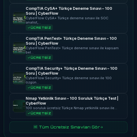
CompTIA CySA+ Türkçe Deneme Sınavı – 100
Soru | CyberFlow
CyberFlow CySA+ Türkçe deneme sınavı ile SOC
analist,…
ÜCRETSİZ
CompTIA PenTest+ Türkçe Deneme Sınavı – 100
Soru | CyberFlow
CyberFlow PenTest+ Türkçe deneme sınavı ile kapsam
bel…
ÜCRETSİZ
CompTIA Security+ Türkçe Deneme Sınavı – 100
Soru | CyberFlow
CyberFlow Security+ Türkçe deneme sınavı ile 100
özgün…
ÜCRETSİZ
Nmap Yetkinlik Sınavı – 100 Soruluk Türkçe Test |
CyberFlow
100 soruluk ücretsiz Türkçe Nmap yetkinlik sınavı ile…
ÜCRETSİZ
🆓 Tüm Ücretsiz Sınavları Gör