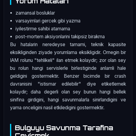
Yorum Hatalari
zamansal bosluklar
varsayimlari gercek gibi yazma
iyilestirme sahibi atamama
post-mortem aksiyonlarini takipsiz birakma
Bu hatalarin neredeyse tamami, teknik kapasite
eksikliginden ziyade yorumlama eksikligidir. Ornegin bir
IAM rolunu "tehlikeli" ilan etmek kolaydir; zor olan sey
bu rolun hangi servislerle birlestiginde anlamli hale
geldigini gostermektir. Benzer bicimde bir crash
davranisini "istismar edilebilir" diye etiketlemek
kolaydir; daha degerli olan sey bunun hangi bellek
sinifina girdigini, hangi savunmalarla sinirlandigini ve
yama onceligini nasil etkiledigini gostermektir.
Bulguyu Savunma Tarafina
Cevirmek