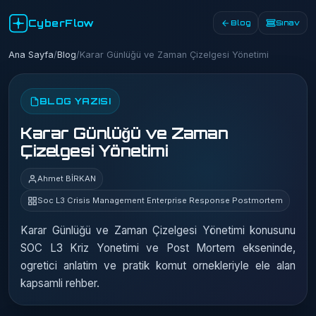
CyberFlow
Blog
Sınav
Ana Sayfa
/
Blog
/
Karar Günlüğü ve Zaman Çizelgesi Yönetimi
BLOG YAZISI
Karar Günlüğü ve Zaman
Çizelgesi Yönetimi
Ahmet BİRKAN
Soc L3 Crisis Management Enterprise Response Postmortem
Karar Günlüğü ve Zaman Çizelgesi Yönetimi konusunu
SOC L3 Kriz Yonetimi ve Post Mortem ekseninde,
ogretici anlatim ve pratik komut ornekleriyle ele alan
kapsamli rehber.