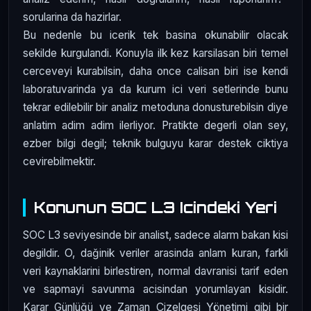
sorularina da hazirlar.
Bu nedenle bu icerik tek basina okunabilir olacak
sekilde kurgulandi. Konuyla ilk kez karsilasan biri temel
cerceveyi kurabilsin, daha once calisan biri ise kendi
laboratuvarinda ya da kurum ici veri setlerinde bunu
tekrar edilebilir bir analiz metoduna donusturebilsin diye
anlatim adim adim ilerliyor. Pratikte degerli olan sey,
ezber bilgi degil; teknik bulguyu karar destek ciktiya
cevirebilmektir.
Konunun SOC L3 Icindeki Yeri
SOC L3 seviyesinde bir analist, sadece alarm bakan kisi
degildir. O, dağinik veriler arasinda anlam kuran, farkli
veri kaynaklarini birlestiren, normal davranisi tarif eden
ve sapmayi savunma acisindan yorumlayan kisidir.
Karar Günlüğü ve Zaman Çizelgesi Yönetimi gibi bir