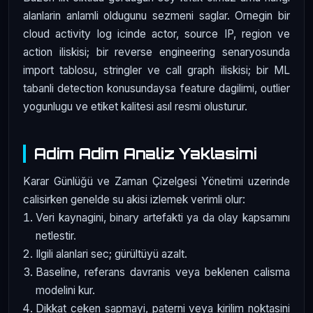
alanlarin anlamli oldugunu sezmeni saglar. Ornegin bir
cloud activity log icinde actor, source IP, region ve
action iliskisi; bir reverse engineering senaryosunda
import tablosu, stringler ve call graph iliskisi; bir ML
tabanli detection konusundaysa feature dagilimi, outlier
yogunlugu ve etiket kalitesi asıl resmi olusturur.
Adim Adim Analiz Yaklasimi
Karar Günlüğü ve Zaman Çizelgesi Yönetimi uzerinde
calisirken genelde su akisi izlemek verimli olur:
Veri kaynagini, binary artefakti ya da olay kapsamını
netlestir.
Ilgili alanlari sec; gürültüyü azalt.
Baseline, referans davranis veya beklenen calisma
modelini kur.
Dikkat ceken sapmayi, paterni veya kirilim noktasini