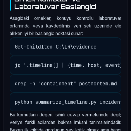
Laboratuvar Baslangici
Asagidaki ornekler, konuyu kontrollu laboratuvar
ortaminda veya kaydedilmis veri seti uzerinde ele
alirken iyi bir baslangic noktasi sunar:
Bu komutlarin degeri, sihirli cevap vermelerinde degil;
veriye farkli acilardan bakma imkani tanimalarindadir.
Bazen ilk ciktida gordugun sey kritik olmaz ama hangi