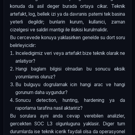
konuda da asil deger burada ortaya cikar. Teknik
artefakt, log, bellek izi ya da davranis paterni tek basina
yeterli degildir; bunlarin kurum, kullanici, zaman
cizelgesi ve saldiri mantigi ile iliskisi kurulmalidir.
Bu cercevede konuya yaklasirken genelde su dort soru
belirleyicidir:
Inceledigimiz veri veya artefakt bize teknik olarak ne
anlatiyor?
Hangi baglam bilgisi olmadan bu sonucu eksik
yorumlamis oluruz?
Bu bulguyu dogrulamak icin hangi arac ve hangi
gorunum daha uygundur?
Sonucu detection, hunting, hardening ya da
raporlama tarafina nasil aktaririz?
Bu sorulara ayni anda cevap verebilen analizler,
gercekten SOC L3 olgunluguna yaklasir. Diger tum
durumlarda ise teknik icerik faydali olsa da operasyonel