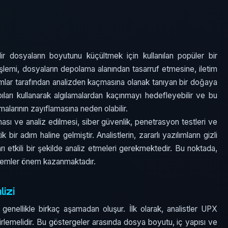
lir dosyaların boyutunu küçültmek için kullanılan popüler bir
a işlemi, dosyaların depolama alanından tasarruf etmesine, iletim
zılımlar tarafından analizden kaçmasına olanak tanıyan bir doğaya
 yapıları kullanarak algılamalardan kaçınmayı hedefleyebilir ve bu
alarının zayıflamasına neden olabilir.
sı ve analiz edilmesi, siber güvenlik, penetrasyon testleri ve
 bir adım haline gelmiştir. Analistlerin, zararlı yazılımların gizli
rı etkili bir şekilde analiz etmeleri gerekmektedir. Bu noktada,
lemler önem kazanmaktadır.
izi
, genellikle birkaç aşamadan oluşur. İlk olarak, analistler UPX
irlemelidir. Bu göstergeler arasında dosya boyutu, iç yapısı ve