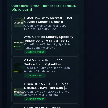
Üyelik gerektirmez — hemen başla, sonucunu
gör, belgeni al.
CyberFlow Sınav Merkezi | Siber
Güvenlik Deneme Sınavları
CyberFlow Sınav Merkezi; CEH,
PenTest+, Security+, AWS…
AWS Certified Security Specialty
Türkçe Deneme Sınavı – 65 Soru
| CyberFlow
CyberFlow AWS Security Specialty
Türkçe deneme sınavı…
ÜCRETSİZ
CEH Deneme Sınavı – 100
Türkçe Soru | CyberFlow
100 özgün Türkçe sorudan oluşan
ücretsiz CEH deneme sı…
ÜCRETSİZ
Cisco CCNA 200-301 Türkçe
Deneme Sınavı – 100 Soru |
CyberFlow
CyberFlow CCNA 200-301 Türkçe
deneme sınavı ile ağ tem…
ÜCRETSİZ
CompTIA CySA+ Türkçe