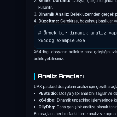
Bellek Durumu:
Dosya, çalıştırıldığında
kullanılır.
Dinamik Analiz:
Bellek üzerinden gerçek pa
Düzeltme:
Gerekirse, bozulmuş başlıklar ya 
# Örnek bir dinamik analiz yap
X64dbg, dosyanın bellekte nasıl çalıştığını i
belirleyebilirsiniz.
Analiz Araçları
UPX packed dosyaların analizi için çeşitli araç
PEStudio:
Dosya yapı analizini sağlar ve dö
x64dbg:
Dinamik unpacking işlemlerinde kull
OllyDbg:
Daha geniş bir analize olanak tanır
Bu araçların her biri farklı türde analiz ve açma