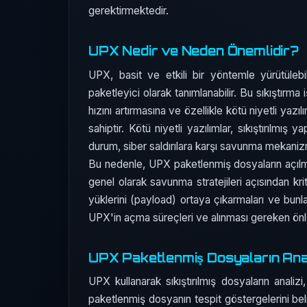
gerektirmektedir.
UPX Nedir ve Neden Önemlidir?
UPX, basit ve etkili bir yöntemle yürütülebi
paketleyici olarak tanımlanabilir. Bu sıkıştırm
hızını artırmasına ve özellikle kötü niyetli ya
sahiptir. Kötü niyetli yazılımlar, sıkıştırılmış
durum, siber saldırılara karşı savunma mekanizm
Bu nedenle, UPX paketlenmiş dosyaların açılma
genel olarak savunma stratejileri açısından kritik
yüklerini (payload) ortaya çıkarmaları ve bunla
UPX'in açma süreçleri ve alınması gereken ön
UPX Paketlenmiş Dosyaların Anal
UPX kullanarak sıkıştırılmış dosyaların analizi
paketlenmiş dosyanın tespit göstergelerini bel