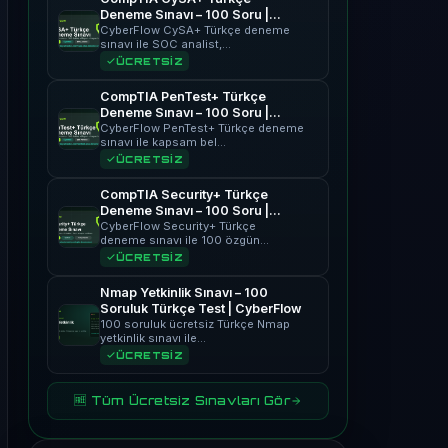
Deneme Sınavı – 100 Soru |
CyberFlow
CyberFlow CySA+ Türkçe deneme
sınavı ile SOC analist,…
ÜCRETSİZ
CompTIA PenTest+ Türkçe
Deneme Sınavı – 100 Soru |
CyberFlow
CyberFlow PenTest+ Türkçe deneme
sınavı ile kapsam bel…
ÜCRETSİZ
CompTIA Security+ Türkçe
Deneme Sınavı – 100 Soru |
CyberFlow
CyberFlow Security+ Türkçe
deneme sınavı ile 100 özgün…
ÜCRETSİZ
Nmap Yetkinlik Sınavı – 100
Soruluk Türkçe Test | CyberFlow
100 soruluk ücretsiz Türkçe Nmap
yetkinlik sınavı ile…
ÜCRETSİZ
🆓 Tüm Ücretsiz Sınavları Gör