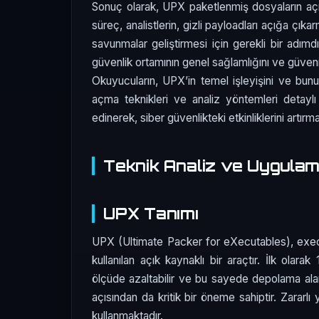
Sonuç olarak, UPX paketlenmiş dosyaların açılma
süreç, analistlerin, gizli payloadları açığa çıkar
savunmalar geliştirmesi için gerekli bir adımdı
güvenlik ortamının genel sağlamlığını ve güvenilir
Okuyucuların, UPX’in temel işleyişini ve bunun
açma teknikleri ve analiz yöntemleri detaylı o
edinerek, siber güvenlikteki etkinliklerini artı
Teknik Analiz ve Uygula
UPX Tanımı
UPX (Ultimate Packer for eXecutables), execu
kullanılan açık kaynaklı bir araçtır. İlk olara
ölçüde azaltabilir ve bu sayede depolama alan
açısından da kritik bir öneme sahiptir. Zararlı
kullanmaktadır.