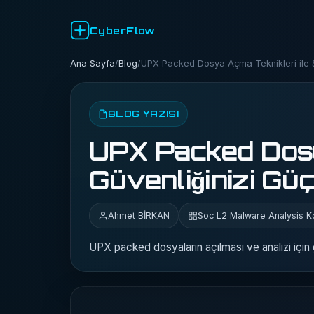
CyberFlow
Ana Sayfa
/
Blog
/
UPX Packed Dosya Açma Teknikleri ile Si
BLOG YAZISI
UPX Packed Dosya
Güvenliğinizi Güç
Ahmet BİRKAN
Soc L2 Malware Analysis 
UPX packed dosyaların açılması ve analizi için ge