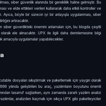
sı, siber güvenlik alanında bir gereklilik haline gelmiştir. Bu
ması ve elde ettikleri verileri kullanarak daha etkili kontroller ve
r. Ayıca, böyle bir sürecin iyi bir anlayışla uygulanması, siber
liğini artıracaktır.
 siber güvenlikteki önemini anlamaları için, bu blogda çeşitli
larak ele alınacaktır. UPX ile ilgili daha derinlemesine bilgi
rmak amacıyla uygulamalar yapabilecekler.
ma
table dosyaları sıkıştırmak ve paketlemek için yaygın olarak
k 1996 yılında geliştirilen bu araç, yazılımların boyutunu önemli
ından tasarruf sağlarken, aynı zamanda zararlı yazılım analizi
 yazılımlar, analizden kaçmak için sıkça UPX gibi paketleyiciler