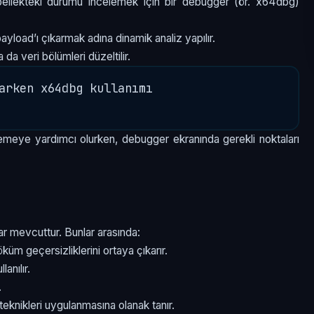
 bellekteki durumu incelemek için bir debugger (ör. x64dbg)
yload’ı çıkarmak adına dinamik analiz yapılır.
da veri bölümleri düzeltilir.
arken x64dbg kullanımı

zlemeye yardımcı olurken, debugger ekranında gerekli noktaları
lar mevcuttur. Bunlar arasında:
küm geçersizliklerini ortaya çıkarır.
anılır.
.
 teknikleri uygulanmasına olanak tanır.