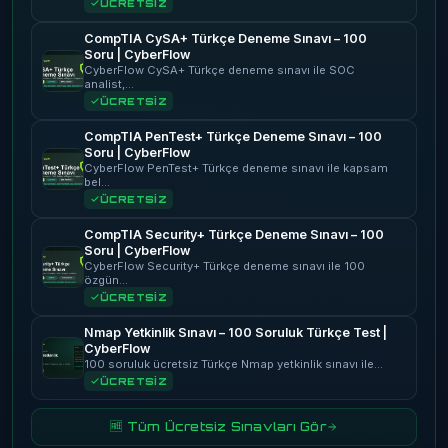
ÜCRETSİZ
CompTIA CySA+ Türkçe Deneme Sınavı – 100
Soru | CyberFlow
CyberFlow CySA+ Türkçe deneme sınavı ile SOC
analist,…
ÜCRETSİZ
CompTIA PenTest+ Türkçe Deneme Sınavı – 100
Soru | CyberFlow
CyberFlow PenTest+ Türkçe deneme sınavı ile kapsam
bel…
ÜCRETSİZ
CompTIA Security+ Türkçe Deneme Sınavı – 100
Soru | CyberFlow
CyberFlow Security+ Türkçe deneme sınavı ile 100
özgün…
ÜCRETSİZ
Nmap Yetkinlik Sınavı – 100 Soruluk Türkçe Test |
CyberFlow
100 soruluk ücretsiz Türkçe Nmap yetkinlik sınavı ile…
ÜCRETSİZ
🆓 Tüm Ücretsiz Sınavları Gör