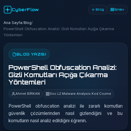
CyberFlow
Blog
Sınav
Ana Sayfa
/
Blog
/
PowerShell Obfuscation Analizi: Gizli Komutları Açığa Çıkarma
Yöntemleri
BLOG YAZISI
PowerShell Obfuscation Analizi:
Gizli Komutları Açığa Çıkarma
Yöntemleri
Ahmet BİRKAN
Soc L2 Malware Analysis Kod Cozme
PowerShell obfuscation analizi ile zararlı komutları
güvenlik çözümlerinden nasıl gizlendiğini ve bu
komutların nasıl analiz edildiğini öğrenin.