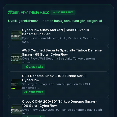
SINAV MERKEZİ
ÜCRETSİZ
Üyelik gerektirmez — hemen başla, sonucunu gör, belgeni al.
CyberFlow Sınav Merkezi | Siber Güvenlik
Deneme Sınavları
CyberFlow Sınav Merkezi; CEH, PenTest+, Security+,
AWS…
AWS Certified Security Specialty Türkçe Deneme
Sınavı – 65 Soru | CyberFlow
CyberFlow AWS Security Specialty Türkçe deneme
sınavı…
ÜCRETSİZ
CEH Deneme Sınavı – 100 Türkçe Soru |
CyberFlow
100 özgün Türkçe sorudan oluşan ücretsiz CEH
deneme sı…
ÜCRETSİZ
Cisco CCNA 200-301 Türkçe Deneme Sınavı –
100 Soru | CyberFlow
CyberFlow CCNA 200-301 Türkçe deneme sınavı ile ağ
tem…