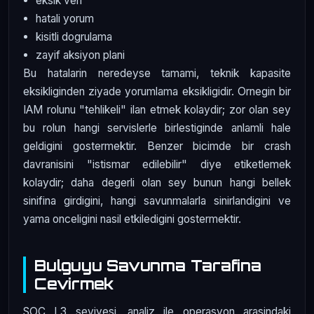
eksik veri
hatali yorum
kisitli dogrulama
zayif aksiyon plani
Bu hatalarin neredeyse tamami, teknik kapasite
eksikliginden ziyade yorumlama eksikligidir. Ornegin bir
IAM rolunu "tehlikeli" ilan etmek kolaydir; zor olan sey
bu rolun hangi servislerle birlestiginde anlamli hale
geldigini gostermektir. Benzer bicimde bir crash
davranisini "istismar edilebilir" diye etiketlemek
kolaydir; daha degerli olan sey bunun hangi bellek
sinifina girdigini, hangi savunmalarla sinirlandigini ve
yama onceligini nasil etkiledigini gostermektir.
Bulguyu Savunma Tarafina
Cevirmek
SOC L3 seviyesi, analiz ile operasyon arasindaki