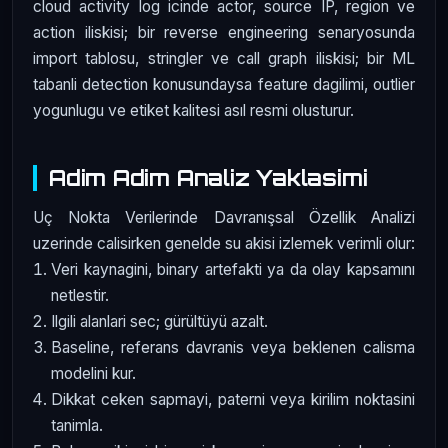
cloud activity log icinde actor, source IP, region ve
action iliskisi; bir reverse engineering senaryosunda
import tablosu, stringler ve call graph iliskisi; bir ML
tabanli detection konusundaysa feature dagilimi, outlier
yogunlugu ve etiket kalitesi asıl resmi olusturur.
Adim Adim Analiz Yaklasimi
Uç Nokta Verilerinde Davranışsal Özellik Analizi
uzerinde calisirken genelde su akisi izlemek verimli olur:
Veri kaynagini, binary artefakti ya da olay kapsamını
netlestir.
Ilgili alanlari sec; gürültüyü azalt.
Baseline, referans davranis veya beklenen calisma
modelini kur.
Dikkat ceken sapmayi, paterni veya kirilim noktasini
tanimla.