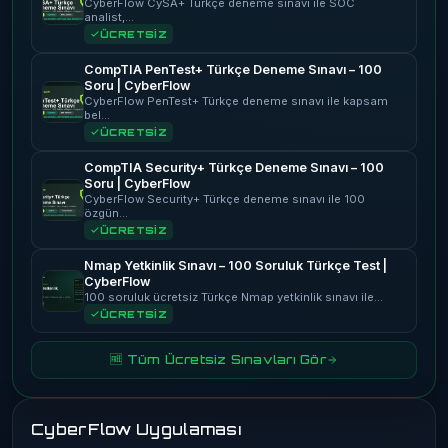
CyberFlow CySA+ Türkçe deneme sınavı ile SOC
analist,…
ÜCRETSİZ
CompTIA PenTest+ Türkçe Deneme Sınavı – 100
Soru | CyberFlow
CyberFlow PenTest+ Türkçe deneme sınavı ile kapsam
bel…
ÜCRETSİZ
CompTIA Security+ Türkçe Deneme Sınavı – 100
Soru | CyberFlow
CyberFlow Security+ Türkçe deneme sınavı ile 100
özgün…
ÜCRETSİZ
Nmap Yetkinlik Sınavı – 100 Soruluk Türkçe Test |
CyberFlow
100 soruluk ücretsiz Türkçe Nmap yetkinlik sınavı ile…
ÜCRETSİZ
🆓 Tüm Ücretsiz Sınavları Gör
CyberFlow Uygulaması