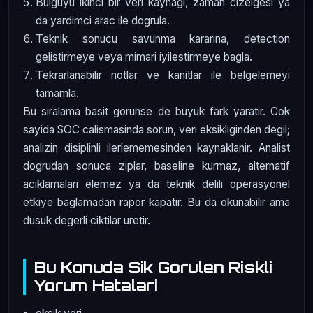
Bulguyu ikinci bir veri kaynagi, zaman cizelgesi ya
da yardimci arac ile dogrula.
Teknik sonucu savunma kararina, detection
gelistirmeye veya mimari iyilestirmeye bagla.
Tekrarlanabilir notlar ve kanitlar ile belgelemeyi
tamamla.
Bu siralama basit gorunse de buyuk fark yaratir. Cok
sayida SOC calismasinda sorun, veri eksikliginden degil;
analizin disiplinli ilerlememesinden kaynaklanir. Analist
dogrudan sonuca ziplar, baseline kurmaz, alternatif
aciklamalari elemez ya da teknik delili operasyonel
etkiye baglamadan rapor kapatir. Bu da okunabilir ama
dusuk degerli ciktilar uretir.
Bu Konuda Sik Gorulen Riskli
Yorum Hatalari