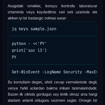
Asagidaki ornekler, konuyu kontrollu laboratuvar
ortaminda veya kaydedilmis veri seti uzerinde ele
alirken iyi bir baslangic noktasi sunar:
python - <<'PY'

print('soc l3')

Bu komutlarin degeri, sihirli cevap vermelerinde degil;
veriye farkli acilardan bakma imkani tanimalarindadir.
Bazen ilk ciktida gordugun sey kritik olmaz ama hangi
alanlarin anlamli oldugunu sezmeni saglar. Ornegin bir