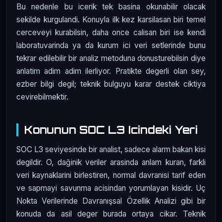
Bu nedenle bu icerik tek basina okunabilir olacak
sekilde kurgulandi. Konuyla ilk kez karsilasan biri temel
cerceveyi kurabilsin, daha once calisan biri ise kendi
laboratuvarinda ya da kurum ici veri setlerinde bunu
tekrar edilebilir bir analiz metoduna donusturebilsin diye
anlatim adim adim ilerliyor. Pratikte degerli olan sey,
ezber bilgi degil; teknik bulguyu karar destek ciktiya
cevirebilmektir.
Konunun SOC L3 Icindeki Yeri
SOC L3 seviyesinde bir analist, sadece alarm bakan kisi
degildir. O, dağinik veriler arasinda anlam kuran, farkli
veri kaynaklarini birlestiren, normal davranisi tarif eden
ve sapmayi savunma acisindan yorumlayan kisidir. Uç
Nokta Verilerinde Davranışsal Özellik Analizi gibi bir
konuda da asil deger burada ortaya cikar. Teknik