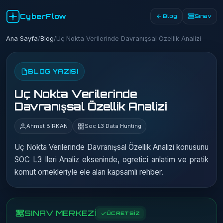
CyberFlow
Blog
Sınav
Ana Sayfa
/
Blog
/
Uç Nokta Verilerinde Davranışsal Özellik Analizi
BLOG YAZISI
Uç Nokta Verilerinde
Davranışsal Özellik Analizi
Ahmet BİRKAN
Soc L3 Data Hunting
Uç Nokta Verilerinde Davranışsal Özellik Analizi konusunu
SOC L3 Ileri Analiz ekseninde, ogretici anlatim ve pratik
komut ornekleriyle ele alan kapsamli rehber.
SINAV MERKEZİ
ÜCRETSİZ