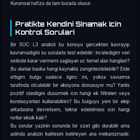
Kurumsal hafiza da tam burada olusur.
Pratikte Kendini Sinamak Icin
Kontrol Sorulari
Bir SOC L3 analisti bu konuyu gercekten kavrayip
kavramadigini su sorularla test edebilir: Inceledigim veri
setinde karar vermemi saglayan uc temel alan hangileri?
Bu alanlar baska hangi kaynakla zenginlestirilebilir? Elde
ettigim bulgu sadece ilginc mi, yoksa savunma
tarafinda olculebilir bir aksiyona donusuyor mu? Yanlis
pozitif olasiligini dusurmek icin hangi ek filtreleri veya
korelasyonlari kullanabilirim? Bu bulguyu yeni bir ekip
arkadasina devretsem, tekrar edebilmesi icin hangi
notlar eksik kalir?
Bu sorular yazinin sonunda bir ozet gibi durabilir ama
aslinda analizin kalitesini belirleyen ana mekanizmadir.