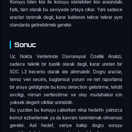
Konuyu bilen kisi ile konuyu isletebilen kisi arasindaki
fark, tam olarak bu seviyede ortaya cikar. Yani sadece
araclari tanimak degil, karar kalitesini tekrar tekrar ayni
standarda getirebilmek gerekir.
Sonuc
Uç Nokta Verilerinde Davranışsal Özellik Analizi,
sadece teknik bir baslik olarak degil, karar ureten bir
SOC L3 becerisi olarak ele alinmalidir. Dogru araclar,
temiz veri secimi, baglamsal yorum ve net raporlama
bir araya geldiginde bu konu detection gelistirme, tehdit
avciligi, mimari sertlestirme ve olay mudahalesi icin
yuksek degerli ciktilar uretebilir.
Bu yuzden bu konuyu calisirken nihai hedefin yalnizca
komut ezberlemek ya da kavram tanimlamak olmamasi
gerekir. Asil hedef, veriye bakip dogru soruyu