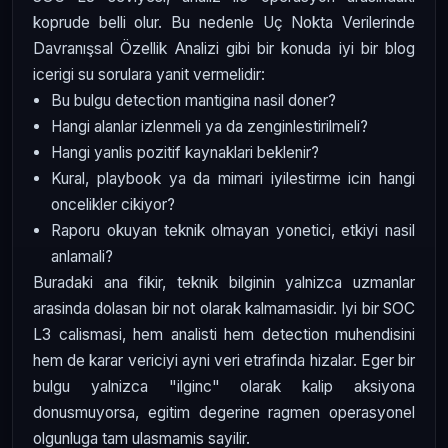
koprude belli olur. Bu nedenle Uç Nokta Verilerinde
Davranışsal Özellik Analizi gibi bir konuda iyi bir blog
icerigi su sorulara yanit vermelidir:
Bu bulgu detection mantigina nasil doner?
Hangi alanlar izlenmeli ya da zenginlestirilmeli?
Hangi yanlis pozitif kaynaklari beklenir?
Kural, playbook ya da mimari iyilestirme icin hangi
oncelikler cikiyor?
Raporu okuyan teknik olmayan yonetici, etkiyi nasil
anlamali?
Buradaki ana fikir, teknik bilginin yalnizca uzmanlar
arasinda dolasan bir not olarak kalmamasidir. Iyi bir SOC
L3 calismasi, hem analisti hem detection muhendisini
hem de karar vericiyi ayni veri etrafinda hizalar. Eger bir
bulgu yalnizca "ilginc" olarak kalip aksiyona
donusmuyorsa, egitim degerine ragmen operasyonel
olgunluga tam ulasmamis sayilir.