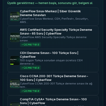
Üyelik gerektirmez — hemen başla, sonucunu gör, belgeni al.
CyberFlow Sınav Merkezi | Siber Güvenlik
Deneme Sınavları
CyberFlow Sınav Merkezi; CEH, PenTest+, Security+,
AWS…
AWS Certified Security Specialty Türkçe Deneme
Sınavı – 65 Soru | CyberFlow
CyberFlow AWS Security Specialty Türkçe deneme
sınavı…
ÜCRETSİZ
CEH Deneme Sınavı – 100 Türkçe Soru |
CyberFlow
100 özgün Türkçe sorudan oluşan ücretsiz CEH
deneme sı…
ÜCRETSİZ
Cisco CCNA 200-301 Türkçe Deneme Sınavı –
100 Soru | CyberFlow
CyberFlow CCNA 200-301 Türkçe deneme sınavı ile ağ
tem…
ÜCRETSİZ
CompTIA CySA+ Türkçe Deneme Sınavı – 100
Soru | CyberFlow