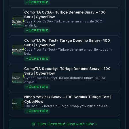
ÜCRETSİZ
CompTIA CySA+ Türkçe Deneme Sınavı – 100
Soru | CyberFlow
CyberFlow CySA+ Türkçe deneme sınavı ile SOC
analist,…
ÜCRETSİZ
CompTIA PenTest+ Türkçe Deneme Sınavı – 100
Soru | CyberFlow
CyberFlow PenTest+ Türkçe deneme sınavı ile kapsam
bel…
ÜCRETSİZ
CompTIA Security+ Türkçe Deneme Sınavı – 100
Soru | CyberFlow
CyberFlow Security+ Türkçe deneme sınavı ile 100
özgün…
ÜCRETSİZ
Nmap Yetkinlik Sınavı – 100 Soruluk Türkçe Test |
CyberFlow
100 soruluk ücretsiz Türkçe Nmap yetkinlik sınavı ile…
ÜCRETSİZ
🆓 Tüm Ücretsiz Sınavları Gör