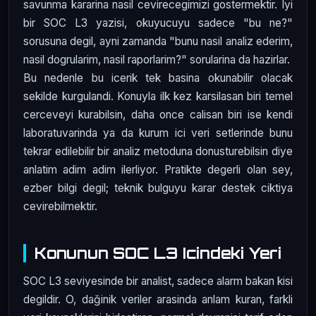
savunma kararina nasil cevirecegimizi gostermektir. Iyi
bir SOC L3 yazisi, okuyucuyu sadece "bu ne?"
sorusuna degil, ayni zamanda "bunu nasil analiz ederim,
nasil dogrularim, nasil raporlarim?" sorularina da hazirlar.
Bu nedenle bu icerik tek basina okunabilir olacak
sekilde kurgulandi. Konuyla ilk kez karsilasan biri temel
cerceveyi kurabilsin, daha once calisan biri ise kendi
laboratuvarinda ya da kurum ici veri setlerinde bunu
tekrar edilebilir bir analiz metoduna donusturebilsin diye
anlatim adim adim ilerliyor. Pratikte degerli olan sey,
ezber bilgi degil; teknik bulguyu karar destek ciktiya
cevirebilmektir.
Konunun SOC L3 Icindeki Yeri
SOC L3 seviyesinde bir analist, sadece alarm bakan kisi
degildir. O, dağinik veriler arasinda anlam kuran, farkli