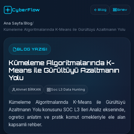
CyberFlow
Blog
Sınav
Ana Sayfa
/
Blog
/
Kümeleme Algoritmalarında K-Means ile Gürültüyü Azaltmanın Yolu
BLOG YAZISI
Kümeleme Algoritmalarında K-
Means ile Gürültüyü Azaltmanın
Yolu
Ahmet BİRKAN
Soc L3 Data Hunting
Kümeleme Algoritmalarında K-Means ile Gürültüyü
Azaltmanın Yolu konusunu SOC L3 Ileri Analiz ekseninde,
ogretici anlatim ve pratik komut ornekleriyle ele alan
kapsamli rehber.