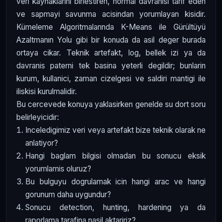
veri kaynaklarini birlestiren, normal davranisi tarif eden
ve sapmayi savunma acisindan yorumlayan kisidir.
Kümeleme Algoritmalarında K-Means ile Gürültüyü
Azaltmanın Yolu gibi bir konuda da asil deger burada
ortaya cikar. Teknik artefakt, log, bellek izi ya da
davranis paterni tek basina yeterli degildir; bunlarin
kurum, kullanici, zaman cizelgesi ve saldiri mantigi ile
iliskisi kurulmalidir.
Bu cercevede konuya yaklasirken genelde su dort soru
belirleyicidir:
Inceledigimiz veri veya artefakt bize teknik olarak ne
anlatiyor?
Hangi baglam bilgisi olmadan bu sonucu eksik
yorumlamis oluruz?
Bu bulguyu dogrulamak icin hangi arac ve hangi
gorunum daha uygundur?
Sonucu detection, hunting, hardening ya da
raporlama tarafina nasil aktaririz?