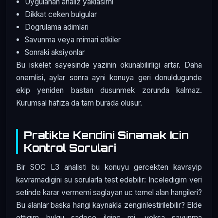
Uygulanan analiz yaklasimi
Dikkat ceken bulgular
Dogrulama adimlari
Savunma veya mimari etkiler
Sonraki aksiyonlar
Bu iskelet sayesinde yazinin okunabilirligi artar. Daha
onemlisi, aylar sonra ayni konuya geri donuldugunde
ekip yeniden bastan dusunmek zorunda kalmaz.
Kurumsal hafiza da tam burada olusur.
Pratikte Kendini Sinamak Icin
Kontrol Sorulari
Bir SOC L3 analisti bu konuyu gercekten kavrayip
kavramadigini su sorularla test edebilir: Inceledigim veri
setinde karar vermemi saglayan uc temel alan hangileri?
Bu alanlar baska hangi kaynakla zenginlestirilebilir? Elde
ettigim bulgu sadece ilginc mi, yoksa savunma