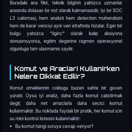
Buradaki ana fikir, teknik bilginin yalnizca uzmanlar
arasinda dolasan bir not olarak kalmamasidir. Iyi bir SOC
L3 calismasi, hem analisti hem detection muhendisini
hem de karar vericiyi ayni veri etrafinda hizalar. Eger bir
bulgu yalnizca "ilginc" olarak kalip aksiyona
donusmuyorsa, egitim degerine ragmen operasyonel
olgunluga tam ulasmamis sayilir.
Komut ve Araclari Kullanirken
Nelere Dikkat Edilir?
Komut orneklerinin coklugu bazen sahte bir guven
yaratir. Oysa iyi analiz, daha fazla komut calistirmak
degil; daha net amaclarla daha secici komut
kullanmaktir. Bu noktada faydali bir pratik, her komut icin
su mini kontrol listesini kullanmaktir:
Bu komut hangi soruya cevap veriyor?