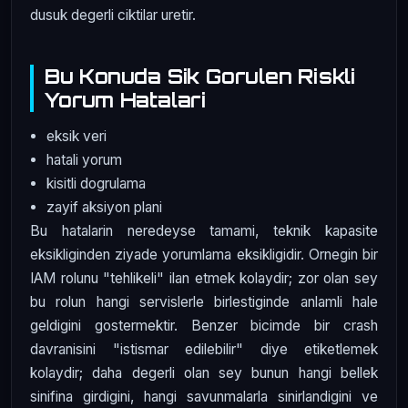
dusuk degerli ciktilar uretir.
Bu Konuda Sik Gorulen Riskli
Yorum Hatalari
eksik veri
hatali yorum
kisitli dogrulama
zayif aksiyon plani
Bu hatalarin neredeyse tamami, teknik kapasite
eksikliginden ziyade yorumlama eksikligidir. Ornegin bir
IAM rolunu "tehlikeli" ilan etmek kolaydir; zor olan sey
bu rolun hangi servislerle birlestiginde anlamli hale
geldigini gostermektir. Benzer bicimde bir crash
davranisini "istismar edilebilir" diye etiketlemek
kolaydir; daha degerli olan sey bunun hangi bellek
sinifina girdigini, hangi savunmalarla sinirlandigini ve