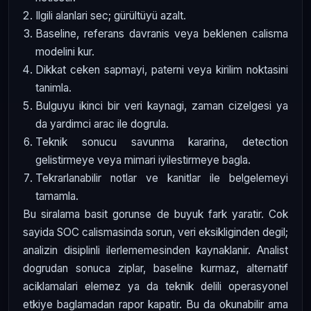
Ilgili alanlari sec; gürültüyü azalt.
Baseline, referans davranis veya beklenen calisma
modelini kur.
Dikkat ceken sapmayi, paterni veya kirilim noktasini
tanimla.
Bulguyu ikinci bir veri kaynagi, zaman cizelgesi ya
da yardimci arac ile dogrula.
Teknik sonucu savunma kararina, detection
gelistirmeye veya mimari iyilestirmeye bagla.
Tekrarlanabilir notlar ve kanitlar ile belgelemeyi
tamamla.
Bu siralama basit gorunse de buyuk fark yaratir. Cok
sayida SOC calismasinda sorun, veri eksikliginden degil;
analizin disiplinli ilerlememesinden kaynaklanir. Analist
dogrudan sonuca ziplar, baseline kurmaz, alternatif
aciklamalari elemez ya da teknik delili operasyonel
etkiye baglamadan rapor kapatir. Bu da okunabilir ama