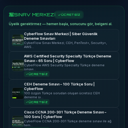
SINAV MERKEZİ
ÜCRETSİZ
Üyelik gerektirmez — hemen başla, sonucunu gör, belgeni al.
CyberFlow Sınav Merkezi | Siber Güvenlik
Deneme Sınavları
CyberFlow Sınav Merkezi; CEH, PenTest+, Security+,
AWS…
AWS Certified Security Specialty Türkçe Deneme
Sınavı – 65 Soru | CyberFlow
CyberFlow AWS Security Specialty Türkçe deneme
sınavı…
ÜCRETSİZ
CEH Deneme Sınavı – 100 Türkçe Soru |
CyberFlow
100 özgün Türkçe sorudan oluşan ücretsiz CEH
deneme sı…
ÜCRETSİZ
Cisco CCNA 200-301 Türkçe Deneme Sınavı –
100 Soru | CyberFlow
CyberFlow CCNA 200-301 Türkçe deneme sınavı ile ağ
tem…