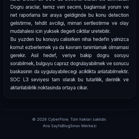
Dogru araclar, temiz veri secimi, baglamsal yorum ve
net raporlama bir araya geldiginde bu konu detection
gelistirme, tehdit avciligi, mimari sertlestirme ve olay
mudahalesi icin yuksek degerli ciktilar uretebilir.
Bu yuzden bu konuyu calisirken nihai hedefin yalnizca
komut ezberlemek ya da kavram tanimlamak olmamasi
gerekir. Asil hedef, veriye bakip dogru soruyu
sorabilmek, bulguyu capraz dogrulayabilmek ve sonucu
baskasinin da uygulayabilecegi aciklikta anlatabilmektir.
SOC L3 seviyesi tam olarak bu tutarlilik, derinlik ve
aktarilabilirlik noktasinda ortaya cikar.
© 2026 CyberFlow. Tüm hakları saklıdır.
Ana Sayfa
Blog
Sınav Merkezi