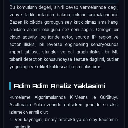
Bu komutlarin degeri, sihirli cevap vermelerinde degil;
veriye farkli acilardan bakma imkani tanimalarindadir.
Bazen ilk ciktida gordugun sey kritik olmaz ama hangi
alanlarin anlamli oldugunu sezmeni saglar. Ornegin bir
cloud activity log icinde actor, source IP, region ve
action iliskisi; bir reverse engineering senaryosunda
import tablosu, stringler ve call graph iliskisi; bir ML
tabanli detection konusundaysa feature dagilimi, outlier
yogunlugu ve etiket kalitesi asıl resmi olusturur.
Adim Adim Analiz Yaklasimi
Kümeleme Algoritmalarında K-Means ile Gürültüyü
Azaltmanın Yolu uzerinde calisirken genelde su akisi
izlemek verimli olur:
Veri kaynagini, binary artefakti ya da olay kapsamını
netlestir.