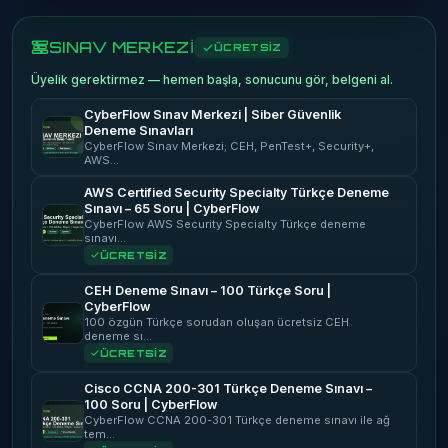
SINAV MERKEZİ
ÜCRETSİZ
Üyelik gerektirmez — hemen başla, sonucunu gör, belgeni al.
CyberFlow Sınav Merkezi | Siber Güvenlik
Deneme Sınavları
CyberFlow Sınav Merkezi; CEH, PenTest+, Security+,
AWS…
AWS Certified Security Specialty Türkçe Deneme
Sınavı – 65 Soru | CyberFlow
CyberFlow AWS Security Specialty Türkçe deneme
sınavı…
ÜCRETSİZ
CEH Deneme Sınavı – 100 Türkçe Soru |
CyberFlow
100 özgün Türkçe sorudan oluşan ücretsiz CEH
deneme sı…
ÜCRETSİZ
Cisco CCNA 200-301 Türkçe Deneme Sınavı –
100 Soru | CyberFlow
CyberFlow CCNA 200-301 Türkçe deneme sınavı ile ağ
tem…