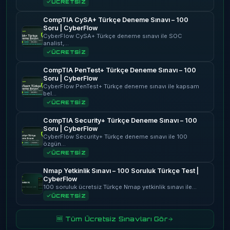
ÜCRETSİZ
CompTIA CySA+ Türkçe Deneme Sınavı – 100
Soru | CyberFlow
CyberFlow CySA+ Türkçe deneme sınavı ile SOC
analist,…
ÜCRETSİZ
CompTIA PenTest+ Türkçe Deneme Sınavı – 100
Soru | CyberFlow
CyberFlow PenTest+ Türkçe deneme sınavı ile kapsam
bel…
ÜCRETSİZ
CompTIA Security+ Türkçe Deneme Sınavı – 100
Soru | CyberFlow
CyberFlow Security+ Türkçe deneme sınavı ile 100
özgün…
ÜCRETSİZ
Nmap Yetkinlik Sınavı – 100 Soruluk Türkçe Test |
CyberFlow
100 soruluk ücretsiz Türkçe Nmap yetkinlik sınavı ile…
ÜCRETSİZ
🆓 Tüm Ücretsiz Sınavları Gör