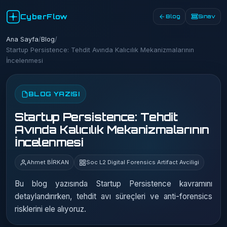
CyberFlow
Blog
Sınav
Ana Sayfa
/
Blog
/
Startup Persistence: Tehdit Avında Kalıcılık Mekanizmalarının
İncelenmesi
BLOG YAZISI
Startup Persistence: Tehdit
Avında Kalıcılık Mekanizmalarının
İncelenmesi
Ahmet BİRKAN
Soc L2 Digital Forensics Artifact Avciligi
Bu blog yazısında Startup Persistence kavramını
detaylandırırken, tehdit avı süreçleri ve anti-forensics
risklerini ele alıyoruz.