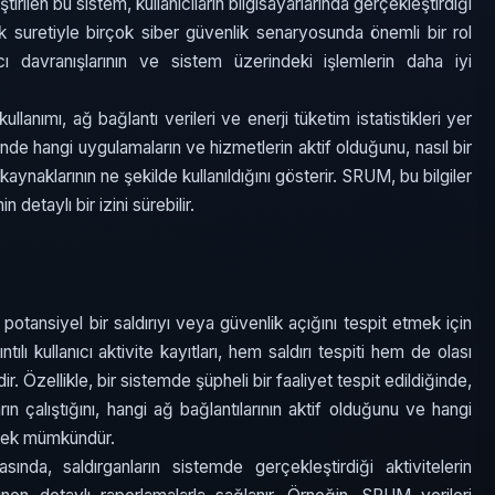
tirilen bu sistem, kullanıcıların bilgisayarlarında gerçekleştirdiği
k suretiyle birçok siber güvenlik senaryosunda önemli bir rol
nıcı davranışlarının ve sistem üzerindeki işlemlerin daha iyi
lanımı, ağ bağlantı verileri ve enerji tüketim istatistikleri yer
iminde hangi uygulamaların ve hizmetlerin aktif olduğunu, nasıl bir
ynaklarının ne şekilde kullanıldığını gösterir. SRUM, bu bilgiler
n detaylı bir izini sürebilir.
, potansiyel bir saldırıyı veya güvenlik açığını tespit etmek için
tılı kullanıcı aktivite kayıtları, hem saldırı tespiti hem de olası
r. Özellikle, bir sistemde şüpheli bir faaliyet tespit edildiğinde,
n çalıştığını, hangi ağ bağlantılarının aktif olduğunu ve hangi
nmek mümkündür.
sında, saldırganların sistemde gerçekleştirdiği aktivitelerin