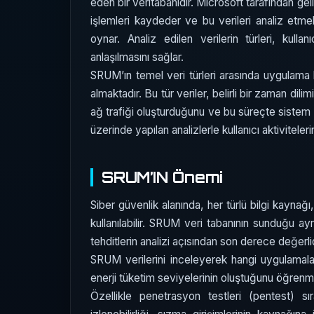
eden bir veritabanıdır. Microsoft tarafından geliş
işlemleri kaydeder ve bu verileri analiz etme
oynar. Analiz edilen verilerin türleri, kulla
anlaşılmasını sağlar.
SRUM’ın temel veri türleri arasında uygulama kul
almaktadır. Bu tür veriler, belirli bir zaman dil
ağ trafiği oluşturduğunu ve bu süreçte sistem ka
üzerinde yapılan analizlerle kullanıcı aktivitelerini
SRUM’IN Önemi
Siber güvenlik alanında, her türlü bilgi kaynağı
kullanılabilir. SRUM veri tabanının sunduğu ayrın
tehditlerin analizi açısından son derece değerlidi
SRUM verilerini inceleyerek hangi uygulamaları
enerji tüketim seviyelerinin oluştuğunu öğre
Özellikle penetrasyon testleri (pentest) sıra