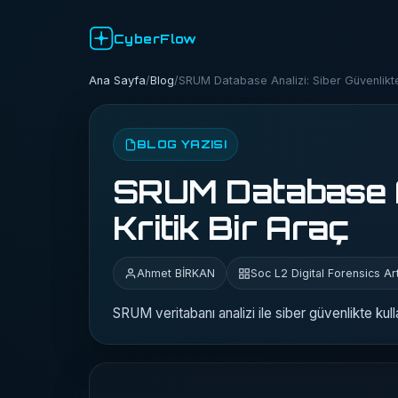
CyberFlow
Ana Sayfa
/
Blog
/
SRUM Database Analizi: Siber Güvenlikte 
BLOG YAZISI
SRUM Database An
Kritik Bir Araç
Ahmet BİRKAN
Soc L2 Digital Forensics Arti
SRUM veritabanı analizi ile siber güvenlikte kull