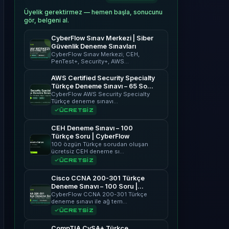
Üyelik gerektirmez — hemen başla, sonucunu
gör, belgeni al.
CyberFlow Sınav Merkezi | Siber
Güvenlik Deneme Sınavları
CyberFlow Sınav Merkezi; CEH,
PenTest+, Security+, AWS…
AWS Certified Security Specialty
Türkçe Deneme Sınavı – 65 Soru
| CyberFlow
CyberFlow AWS Security Specialty
Türkçe deneme sınavı…
ÜCRETSİZ
CEH Deneme Sınavı – 100
Türkçe Soru | CyberFlow
100 özgün Türkçe sorudan oluşan
ücretsiz CEH deneme sı…
ÜCRETSİZ
Cisco CCNA 200-301 Türkçe
Deneme Sınavı – 100 Soru |
CyberFlow
CyberFlow CCNA 200-301 Türkçe
deneme sınavı ile ağ tem…
ÜCRETSİZ
CompTIA CySA+ Türkçe