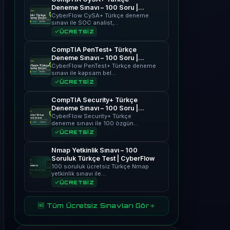
Deneme Sınavı – 100 Soru |
CyberFlow
CyberFlow CySA+ Türkçe deneme
sınavı ile SOC analist,…
ÜCRETSİZ
CompTIA PenTest+ Türkçe
Deneme Sınavı – 100 Soru |
CyberFlow
CyberFlow PenTest+ Türkçe deneme
sınavı ile kapsam bel…
ÜCRETSİZ
CompTIA Security+ Türkçe
Deneme Sınavı – 100 Soru |
CyberFlow
CyberFlow Security+ Türkçe
deneme sınavı ile 100 özgün…
ÜCRETSİZ
Nmap Yetkinlik Sınavı – 100
Soruluk Türkçe Test | CyberFlow
100 soruluk ücretsiz Türkçe Nmap
yetkinlik sınavı ile…
ÜCRETSİZ
🆓 Tüm Ücretsiz Sınavları Gör