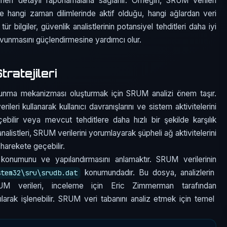
a inen detaylı raporlamalarla sağlanır. Örneğin, SRUM verileri
ce hangi zaman dilimlerinde aktif olduğu, hangi ağlardan veri
u tür bilgiler, güvenlik analistlerinin potansiyel tehditleri daha iyi
avunmasını güçlendirmesine yardımcı olur.
ratejileri
 savunma mekanizması oluşturmak için SRUM analizi önem taşır.
leri kullanarak kullanıcı davranışlarını ve sistem aktivitelerini
çebilir veya mevcut tehditlere daha hızlı bir şekilde karşılık
alistleri, SRUM verilerini yorumlayarak şüpheli ağ aktivitelerini
 harekete geçebilir.
 konumunu ve yapılandırmasını anlamaktır. SRUM verilerinin
konumundadır. Bu dosya, analizlerin
stem32\sru\srudb.dat
 SRUM verileri, inceleme için Eric Zimmerman tarafından
nılarak işlenebilir. SRUM veri tabanını analiz etmek için temel