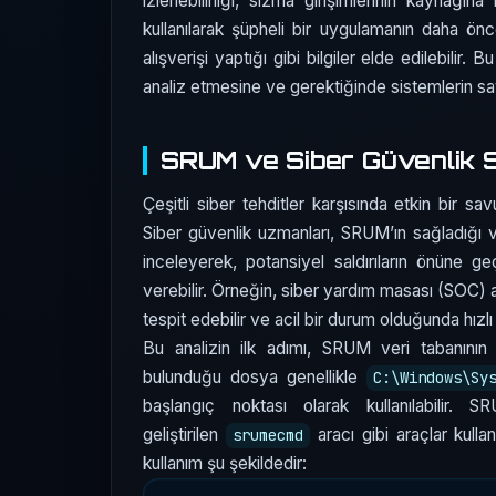
izlenebilirliği, sızma girişimlerinin kaynağın
kullanılarak şüpheli bir uygulamanın daha ön
alışverişi yaptığı gibi bilgiler elde edilebilir. B
analiz etmesine ve gerektiğinde sistemlerin s
SRUM ve Siber Güvenlik St
Çeşitli siber tehditler karşısında etkin bir
Siber güvenlik uzmanları, SRUM’ın sağladığı veri
inceleyerek, potansiyel saldırıların önüne ge
verebilir. Örneğin, siber yardım masası (SOC) an
tespit edebilir ve acil bir durum olduğunda hızlı
Bu analizin ilk adımı, SRUM veri tabanının
bulunduğu dosya genellikle
C:\Windows\Sy
başlangıç noktası olarak kullanılabilir.
geliştirilen
aracı gibi araçlar kulla
srumecmd
kullanım şu şekildedir: