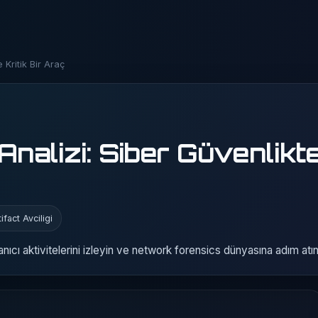
Kritik Bir Araç
alizi: Siber Güvenlikt
fact Avciligi
anıcı aktivitelerini izleyin ve network forensics dünyasına adım atın