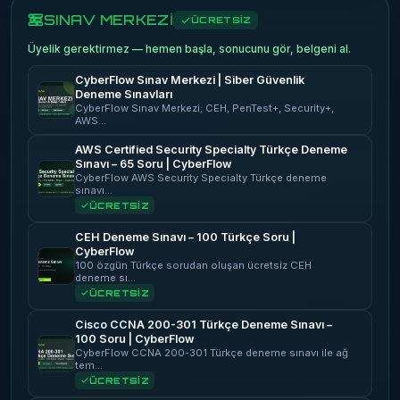
SINAV MERKEZİ
ÜCRETSİZ
Üyelik gerektirmez — hemen başla, sonucunu gör, belgeni al.
CyberFlow Sınav Merkezi | Siber Güvenlik
Deneme Sınavları
CyberFlow Sınav Merkezi; CEH, PenTest+, Security+,
AWS…
AWS Certified Security Specialty Türkçe Deneme
Sınavı – 65 Soru | CyberFlow
CyberFlow AWS Security Specialty Türkçe deneme
sınavı…
ÜCRETSİZ
CEH Deneme Sınavı – 100 Türkçe Soru |
CyberFlow
100 özgün Türkçe sorudan oluşan ücretsiz CEH
deneme sı…
ÜCRETSİZ
Cisco CCNA 200-301 Türkçe Deneme Sınavı –
100 Soru | CyberFlow
CyberFlow CCNA 200-301 Türkçe deneme sınavı ile ağ
tem…
ÜCRETSİZ