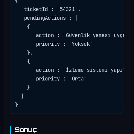
{

  "ticketId": "54321",

  "pendingActions": [

    {

      "action": "Güvenlik yaması uygulan
      "priority": "Yüksek"

    },

    {

      "action": "İzleme sistemi yapıland
      "priority": "Orta"

    }

  ]

Sonuç