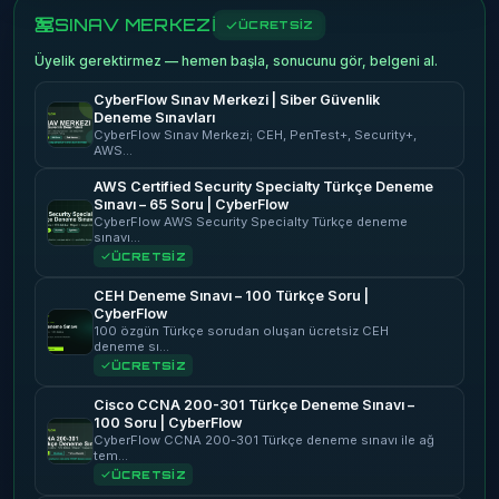
SINAV MERKEZİ
ÜCRETSİZ
Üyelik gerektirmez — hemen başla, sonucunu gör, belgeni al.
CyberFlow Sınav Merkezi | Siber Güvenlik
Deneme Sınavları
CyberFlow Sınav Merkezi; CEH, PenTest+, Security+,
AWS…
AWS Certified Security Specialty Türkçe Deneme
Sınavı – 65 Soru | CyberFlow
CyberFlow AWS Security Specialty Türkçe deneme
sınavı…
ÜCRETSİZ
CEH Deneme Sınavı – 100 Türkçe Soru |
CyberFlow
100 özgün Türkçe sorudan oluşan ücretsiz CEH
deneme sı…
ÜCRETSİZ
Cisco CCNA 200-301 Türkçe Deneme Sınavı –
100 Soru | CyberFlow
CyberFlow CCNA 200-301 Türkçe deneme sınavı ile ağ
tem…
ÜCRETSİZ