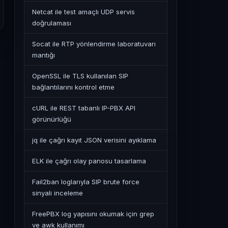
Netcat ile test amaçlı UDP servis
doğrulaması
Socat ile RTP yönlendirme laboratuvarı
mantığı
OpenSSL ile TLS kullanılan SIP
bağlantılarını kontrol etme
cURL ile REST tabanlı IP-PBX API
görünürlüğü
jq ile çağrı kayıt JSON verisini ayıklama
ELK ile çağrı olay panosu tasarlama
Fail2ban loglarıyla SIP brute force
sinyali inceleme
FreePBX log yapısını okumak için grep
ve awk kullanımı