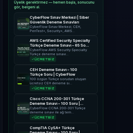
Üyelik gerektirmez — hemen başla, sonucunu
gör, belgeni al.
CyberFlow Sınav Merkezi | Siber
Güvenlik Deneme Sınavları
CyberFlow Sınav Merkezi; CEH,
PenTest+, Security+, AWS…
AWS Certified Security Specialty
Türkçe Deneme Sınavı – 65 Soru
| CyberFlow
CyberFlow AWS Security Specialty
Türkçe deneme sınavı…
ÜCRETSİZ
CEH Deneme Sınavı – 100
Türkçe Soru | CyberFlow
100 özgün Türkçe sorudan oluşan
ücretsiz CEH deneme sı…
ÜCRETSİZ
Cisco CCNA 200-301 Türkçe
Deneme Sınavı – 100 Soru |
CyberFlow
CyberFlow CCNA 200-301 Türkçe
deneme sınavı ile ağ tem…
ÜCRETSİZ
CompTIA CySA+ Türkçe
Deneme Sınavı – 100 Soru |