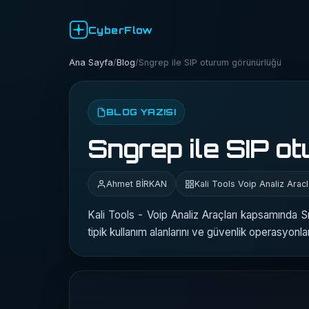
CyberFlow
Ana Sayfa
/
Blog
/
Sngrep ile SIP oturum görünürlüğü
BLOG YAZISI
Sngrep ile SIP o
Ahmet BİRKAN
Kali Tools Voip Analiz Aracl
Kali Tools - Voip Analiz Araçları kapsamında S
tipik kullanım alanlarını ve güvenlik operasyonla