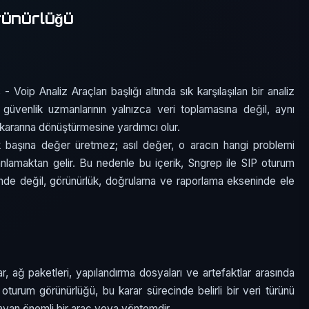
rünürlüğü
 Voip Analiz Araçları başlığı altında sık karşılaşılan bir analiz
güvenlik uzmanlarının yalnızca veri toplamasına değil, aynı
k kararına dönüştürmesine yardımcı olur.
k başına değer üretmez; asıl değer, o aracın hangi problemi
nlamaktan gelir. Bu nedenle bu içerik, Sngrep ile SIP oturum
de değil, görünürlük, doğrulama ve raporlama ekseninde ele
r, ağ paketleri, yapılandırma dosyaları ve artefaktlar arasında
oturum görünürlüğü, bu karar sürecinde belirli bir veri türünü
layan önemli bir araç veya yöntemdir.