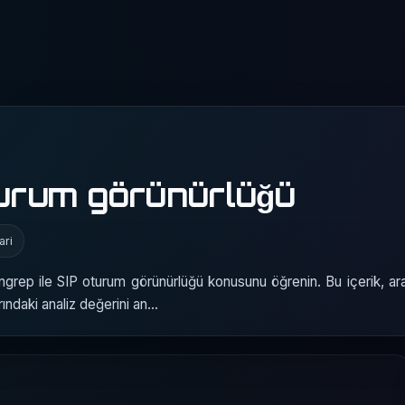
turum görünürlüğü
ari
ngrep ile SIP oturum görünürlüğü konusunu öğrenin. Bu içerik, ara
rındaki analiz değerini an…