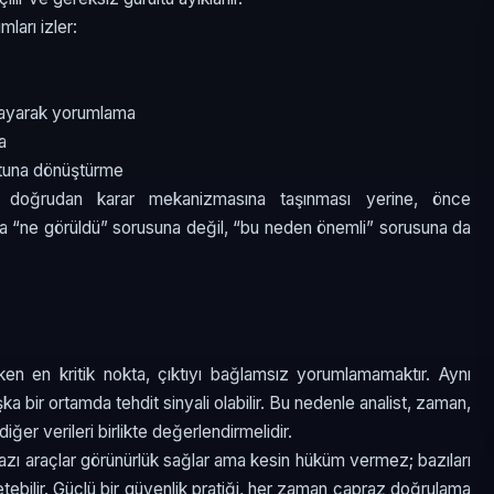
mları izler:
layarak yorumlama
a
otuna dönüştürme
n doğrudan karar mekanizmasına taşınması yerine, önce
zca “ne görüldü” sorusuna değil, “bu neden önemli” sorusuna da
rken en kritik nokta, çıktıyı bağlamsız yorumlamamaktır. Aynı
a bir ortamda tehdit sinyali olabilir. Bu nedenle analist, zaman,
ğer verileri birlikte değerlendirmelidir.
r. Bazı araçlar görünürlük sağlar ama kesin hüküm vermez; bazıları
etebilir. Güçlü bir güvenlik pratiği, her zaman çapraz doğrulama