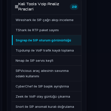
Kali Tools Voip Analiz
20
Araclari
Wireshark ile SIP çağrı akışı inceleme
TShark ile RTP paket sayımı
Sngrep ile SIP oturum görünürlüğü
Tcpdump ile VoIP trafik kaydı toplama
Nmap ile SIP servis keşfi
SIPVicious araç ailesinin savunma
odaklı kullanımı
CyberChef ile SIP başlık ayrıştırma
Zeek ile VoIP olay günlüğü çıkarma
Snort ile SIP anomali kuralı doğrulama