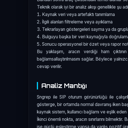
Teknik olarak iyi bir analiz akışı genellikle şu adı
Kaynak veri veya artefaktı tanımlama
İlgili alanları filtreleme veya ayıklama
Tekrarlayan göstergeleri sayma ya da grup
Bulguyu başka bir veri kaynağıyla doğrulam
Sonucu operasyonel bir özet veya rapor n
Bu yaklaşım, aracın verdiği ham çıktını
bağlamsallaştırılmasını sağlar. Böylece yalnı
cevap verilir.
Analiz Mantığı
Sngrep ile SIP oturum görünürlüğü ile çalışı
gösterge, bir ortamda normal davranış iken başk
kaynak sistem, kullanıcı bağlamı ve eşlik eden di
İkinci önemli nokta, aracın sınırlarını bilmekti
ise güçlü eşleştirme yapsa da yanlış pozitif ür