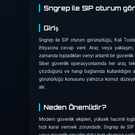
Sngrep ile SIP oturum gö
Giriş
Sngrep ile SIP oturum görünürlüğü, Kali Tools -
ihtiyacına cevap verir. Araç veya yaklaşım, 
zamanda topladıkları veriyi anlamlı bir güvenli
Siber güvenlik operasyonlarında her araç te
çözdüğünü ve hangi bağlamda kullanıldığını a
görünürlüğü konusunu yalnızca komut düzeyin
alır.
Neden Önemlidir?
Modern güvenlik ekipleri, yüksek hacimli logla
hızlı karar vermek zorundadır. Sngrep ile SIP 
veya güvenlik sinyalini daha hızlı okumayı sağ