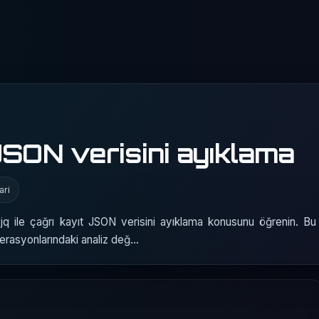
t JSON verisini ayıklama
ari
jq ile çağrı kayıt JSON verisini ayıklama konusunu öğrenin. Bu 
operasyonlarındaki analiz değ…