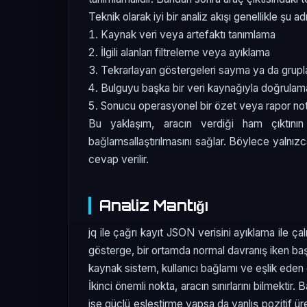
Teknik olarak iyi bir analiz akışı genellikle şu adı
Kaynak veri veya artefaktı tanımlama
İlgili alanları filtreleme veya ayıklama
Tekrarlayan göstergeleri sayma ya da grup
Bulguyu başka bir veri kaynağıyla doğrulam
Sonucu operasyonel bir özet veya rapor n
Bu yaklaşım, aracın verdiği ham çıktını
bağlamsallaştırılmasını sağlar. Böylece yalnı
cevap verilir.
Analiz Mantığı
jq ile çağrı kayıt JSON verisini ayıklama ile ça
gösterge, bir ortamda normal davranış iken başk
kaynak sistem, kullanıcı bağlamı ve eşlik eden di
İkinci önemli nokta, aracın sınırlarını bilmekti
ise güçlü eşleştirme yapsa da yanlış pozitif ür