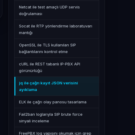
Netcat ile test amaçlı UDP servis
doğrulaması
Socat ile RTP yönlendirme laboratuvarı
mantığı
OpenSSL ile TLS kullanılan SIP
bağlantılarını kontrol etme
cURL ile REST tabanlı IP-PBX API
görünürlüğü
jq ile çağrı kayıt JSON verisini
ayıklama
ELK ile çağrı olay panosu tasarlama
Fail2ban loglarıyla SIP brute force
sinyali inceleme
FreePBX log yapısını okumak için grep