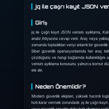
jq ile çağrı kayıt JSON ve
Giriş
jq ile çağrı kayıt JSON verisini ayıklama, Kali 
analiz ihtiyacına cevap verir. Araç veya yaklaş
zamanda topladıkları veriyi anlamlı bir güvenli
Siber güvenlik operasyonlarında her araç te
çözdüğünü ve hangi bağlamda kullanıldığını an
verisini ayıklama konusunu yalnızca komut dü
ele alır.
Neden Önemlidir?
Modern güvenlik ekipleri, yüksek hacimli logla
hızlı karar vermek zorundadır. jq ile çağrı kayıt
veya güvenlik sinyalini daha hızlı okumayı sağ