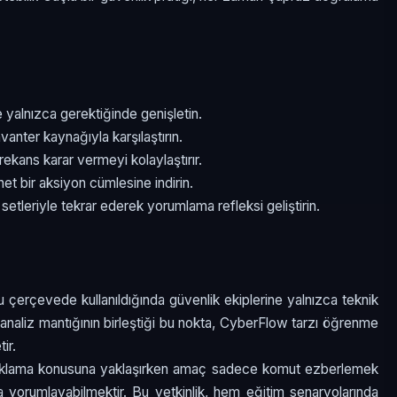
e yalnızca gerektiğinde genişletin.
nvanter kaynağıyla karşılaştırın.
frekans karar vermeyi kolaylaştırır.
net bir aksiyon cümlesine indirin.
 setleriyle tekrar ederek yorumlama refleksi geliştirin.
u çerçevede kullanıldığında güvenlik ekiplerine yalnızca teknik
ile analiz mantığının birleştiği bu nokta, CyberFlow tarzı öğrenme
ir.
ayıklama konusuna yaklaşırken amaç sadece komut ezberlemek
la yorumlayabilmektir. Bu yetkinlik, hem eğitim senaryolarında