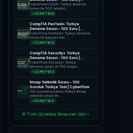
CyberFlow
CyberFlow CySA+ Türkçe deneme
sınavı ile SOC analist,…
ÜCRETSİZ
CompTIA PenTest+ Türkçe
Deneme Sınavı – 100 Soru |
CyberFlow
CyberFlow PenTest+ Türkçe deneme
sınavı ile kapsam bel…
ÜCRETSİZ
CompTIA Security+ Türkçe
Deneme Sınavı – 100 Soru |
CyberFlow
CyberFlow Security+ Türkçe
deneme sınavı ile 100 özgün…
ÜCRETSİZ
Nmap Yetkinlik Sınavı – 100
Soruluk Türkçe Test | CyberFlow
100 soruluk ücretsiz Türkçe Nmap
yetkinlik sınavı ile…
ÜCRETSİZ
🆓 Tüm Ücretsiz Sınavları Gör