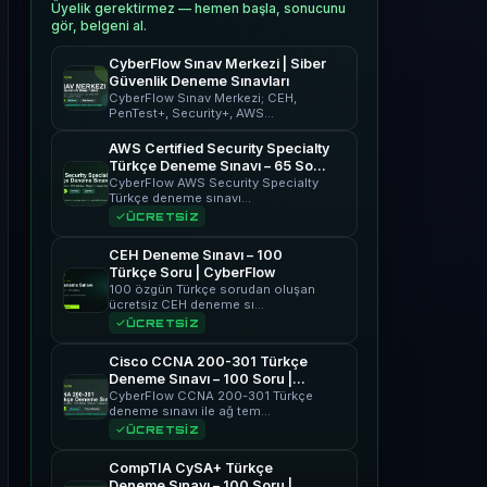
Üyelik gerektirmez — hemen başla, sonucunu
gör, belgeni al.
CyberFlow Sınav Merkezi | Siber
Güvenlik Deneme Sınavları
CyberFlow Sınav Merkezi; CEH,
PenTest+, Security+, AWS…
AWS Certified Security Specialty
Türkçe Deneme Sınavı – 65 Soru
| CyberFlow
CyberFlow AWS Security Specialty
Türkçe deneme sınavı…
ÜCRETSİZ
CEH Deneme Sınavı – 100
Türkçe Soru | CyberFlow
100 özgün Türkçe sorudan oluşan
ücretsiz CEH deneme sı…
ÜCRETSİZ
Cisco CCNA 200-301 Türkçe
Deneme Sınavı – 100 Soru |
CyberFlow
CyberFlow CCNA 200-301 Türkçe
deneme sınavı ile ağ tem…
ÜCRETSİZ
CompTIA CySA+ Türkçe
Deneme Sınavı – 100 Soru |