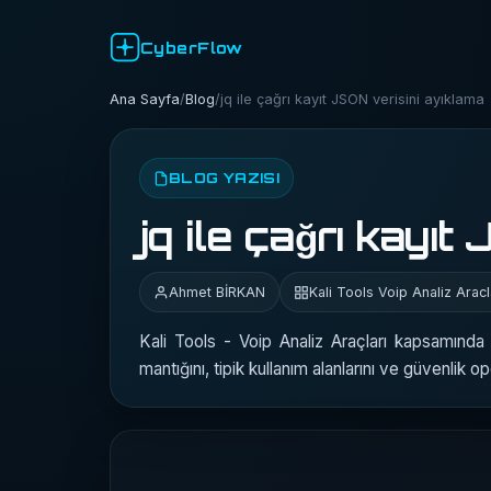
CyberFlow
Ana Sayfa
/
Blog
/
jq ile çağrı kayıt JSON verisini ayıklama
BLOG YAZISI
jq ile çağrı kayı
Ahmet BİRKAN
Kali Tools Voip Analiz Aracl
Kali Tools - Voip Analiz Araçları kapsamında 
mantığını, tipik kullanım alanlarını ve güvenlik 