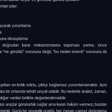
mları izler:
layarak yorumlama
a
otuna dönüştürme
n doğrudan karar mekanizmasına taşınması yerine, önce
zca “ne görüldü” sorusuna değil, “bu neden önemli” sorusuna da
lışırken en kritik nokta, çıktıyı bağlamsız yorumlamamaktır. Aynı
a bir ortamda tehdit sinyali olabilir. Bu nedenle analist, zaman,
ğer verileri birlikte değerlendirmelidir.
r. Bazı araçlar görünürlük sağlar ama kesin hüküm vermez; bazıları
etebilir. Güçlü bir güvenlik pratiği, her zaman çapraz doğrulama