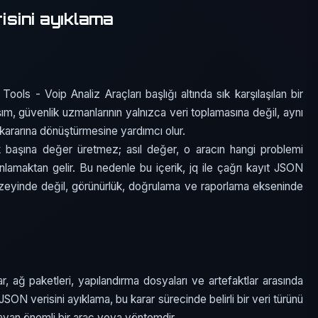
risini ayıklama
Tools - Voip Analiz Araçları başlığı altında sık karşılaşılan bir
ım, güvenlik uzmanlarının yalnızca veri toplamasına değil, aynı
k kararına dönüştürmesine yardımcı olur.
k başına değer üretmez; asıl değer, o aracın hangi problemi
lamaktan gelir. Bu nedenle bu içerik, jq ile çağrı kayıt JSON
zeyinde değil, görünürlük, doğrulama ve raporlama ekseninde
r, ağ paketleri, yapılandırma dosyaları ve artefaktlar arasında
 JSON verisini ayıklama, bu karar sürecinde belirli bir veri türünü
layan önemli bir araç veya yöntemdir.