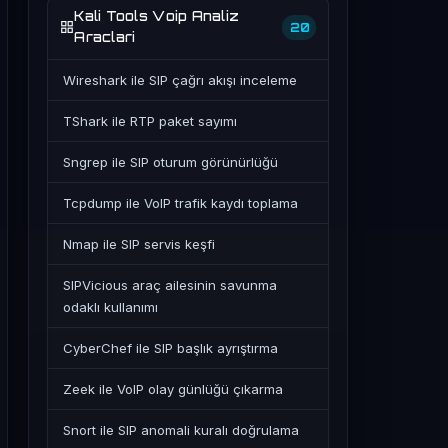
Kali Tools Voip Analiz
20
Araclari
Wireshark ile SIP çağrı akışı inceleme
TShark ile RTP paket sayımı
Sngrep ile SIP oturum görünürlüğü
Tcpdump ile VoIP trafik kaydı toplama
Nmap ile SIP servis keşfi
SIPVicious araç ailesinin savunma
odaklı kullanımı
CyberChef ile SIP başlık ayrıştırma
Zeek ile VoIP olay günlüğü çıkarma
Snort ile SIP anomali kuralı doğrulama