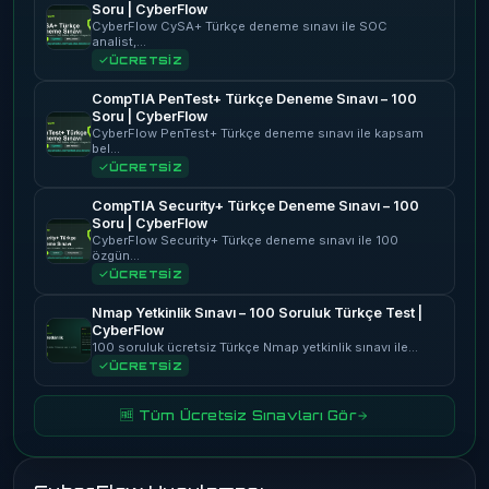
Soru | CyberFlow
CyberFlow CySA+ Türkçe deneme sınavı ile SOC
analist,…
ÜCRETSİZ
CompTIA PenTest+ Türkçe Deneme Sınavı – 100
Soru | CyberFlow
CyberFlow PenTest+ Türkçe deneme sınavı ile kapsam
bel…
ÜCRETSİZ
CompTIA Security+ Türkçe Deneme Sınavı – 100
Soru | CyberFlow
CyberFlow Security+ Türkçe deneme sınavı ile 100
özgün…
ÜCRETSİZ
Nmap Yetkinlik Sınavı – 100 Soruluk Türkçe Test |
CyberFlow
100 soruluk ücretsiz Türkçe Nmap yetkinlik sınavı ile…
ÜCRETSİZ
🆓 Tüm Ücretsiz Sınavları Gör