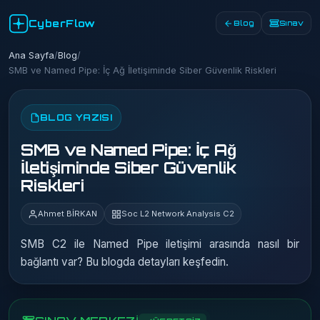
CyberFlow
Blog
Sınav
Ana Sayfa
/
Blog
/
SMB ve Named Pipe: İç Ağ İletişiminde Siber Güvenlik Riskleri
BLOG YAZISI
SMB ve Named Pipe: İç Ağ
İletişiminde Siber Güvenlik
Riskleri
Ahmet BİRKAN
Soc L2 Network Analysis C2
SMB C2 ile Named Pipe iletişimi arasında nasıl bir
bağlantı var? Bu blogda detayları keşfedin.