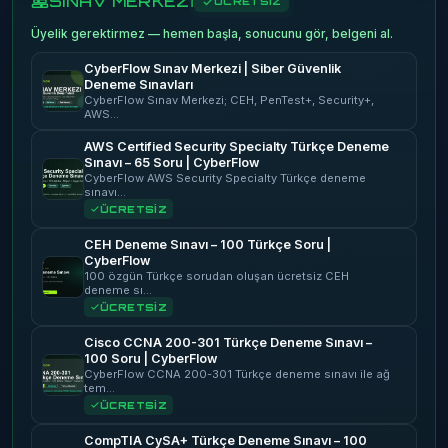
SINAV MERKEZİ
ÜCRETSİZ
Üyelik gerektirmez — hemen başla, sonucunu gör, belgeni al.
CyberFlow Sınav Merkezi | Siber Güvenlik
Deneme Sınavları
CyberFlow Sınav Merkezi; CEH, PenTest+, Security+,
AWS…
AWS Certified Security Specialty Türkçe Deneme
Sınavı – 65 Soru | CyberFlow
CyberFlow AWS Security Specialty Türkçe deneme
sınavı…
ÜCRETSİZ
CEH Deneme Sınavı – 100 Türkçe Soru |
CyberFlow
100 özgün Türkçe sorudan oluşan ücretsiz CEH
deneme sı…
ÜCRETSİZ
Cisco CCNA 200-301 Türkçe Deneme Sınavı –
100 Soru | CyberFlow
CyberFlow CCNA 200-301 Türkçe deneme sınavı ile ağ
tem…
ÜCRETSİZ
CompTIA CySA+ Türkçe Deneme Sınavı – 100