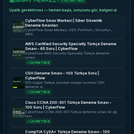
SINAV MERKEZİ
ÜCRETSİZ
Üyelik gerektirmez — hemen başla, sonucunu gör, belgeni al.
CyberFlow Sınav Merkezi | Siber Güvenlik
Deneme Sınavları
CyberFlow Sınav Merkezi; CEH, PenTest+, Security+,
AWS…
AWS Certified Security Specialty Türkçe Deneme
Sınavı – 65 Soru | CyberFlow
CyberFlow AWS Security Specialty Türkçe deneme
sınavı…
ÜCRETSİZ
CEH Deneme Sınavı – 100 Türkçe Soru |
CyberFlow
100 özgün Türkçe sorudan oluşan ücretsiz CEH
deneme sı…
ÜCRETSİZ
Cisco CCNA 200-301 Türkçe Deneme Sınavı –
100 Soru | CyberFlow
CyberFlow CCNA 200-301 Türkçe deneme sınavı ile ağ
tem…
ÜCRETSİZ
CompTIA CySA+ Türkçe Deneme Sınavı – 100