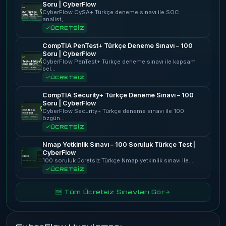
Soru | CyberFlow
CyberFlow CySA+ Türkçe deneme sınavı ile SOC
analist,…
ÜCRETSİZ
CompTIA PenTest+ Türkçe Deneme Sınavı – 100
Soru | CyberFlow
CyberFlow PenTest+ Türkçe deneme sınavı ile kapsam
bel…
ÜCRETSİZ
CompTIA Security+ Türkçe Deneme Sınavı – 100
Soru | CyberFlow
CyberFlow Security+ Türkçe deneme sınavı ile 100
özgün…
ÜCRETSİZ
Nmap Yetkinlik Sınavı – 100 Soruluk Türkçe Test |
CyberFlow
100 soruluk ücretsiz Türkçe Nmap yetkinlik sınavı ile…
ÜCRETSİZ
🆓 Tüm Ücretsiz Sınavları Gör