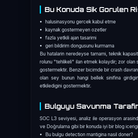
Bu Konuda Sik Gorulen Ri
halusinasyonu gercek kabul etme
kaynak gostermeyen ozetler
fazla yetkili ajan tasarimi
geri bildirim dongusunu kurmama
Bu hatalarin neredeyse tamami, teknik kapasit
rolunu "tehlikeli" ilan etmek kolaydir; zor olan 
gostermektir. Benzer bicimde bir crash davranis
olan sey bunun hangi bellek sinifina girdigin
etkiledigini gostermektir.
Bulguyu Savunma Tarafi
SOC L3 seviyesi, analiz ile operasyon arasind
ve Doğrulama gibi bir konuda iyi bir blog icerigi
Bu bulgu detection mantigina nasil doner?