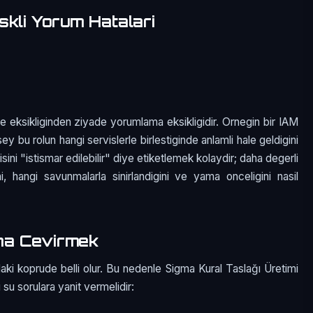
skli Yorum Hatalari
e eksikliginden ziyade yorumlama eksikligidir. Ornegin bir IAM
sey bu rolun hangi servislerle birlestiginde anlamli hale geldigini
ini "istismar edilebilir" diye etiketlemek kolaydir; daha degerli
i, hangi savunmalarla sinirlandigini ve yama onceligini nasil
na Cevirmek
aki koprude belli olur. Bu nedenle Sigma Kural Taslağı Üretimi
 su sorulara yanit vermelidir: