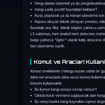
Hangi alanlar izlenmeli ya da zenginlestirilme
Hangi yanlis pozitif kaynaklari beklenir?
Kural, playbook ya da mimari iyilestirme icin
Raporu okuyan teknik olmayan yonetici, etkiy
Buradaki ana fikir, teknik bilginin yalnizca uz
L3 calismasi, hem analisti hem detection muhend
bulgu yalnizca "ilginc" olarak kalip aksiyon
tam ulasmamis sayilir.
Komut ve Araclari Kullani
Komut orneklerinin coklugu bazen sahte bir guve
daha net amaclarla daha secici komut kullanmakt
listesini kullanmaktir:
Bu komut hangi soruya cevap veriyor?
Ciktida karar vermemi saglayacak alan hang
Bu veriyi baska hangi kaynakla capraz dog