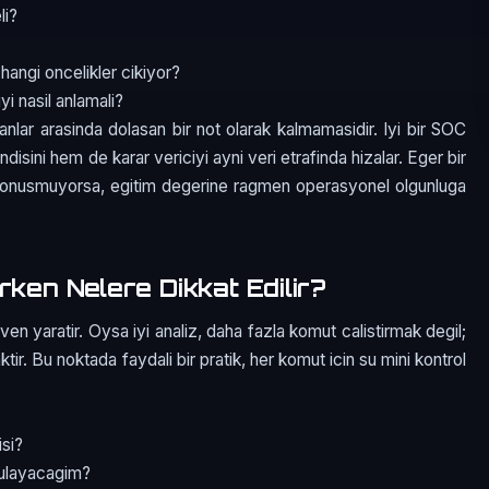
li?
 hangi oncelikler cikiyor?
i nasil anlamali?
manlar arasinda dolasan bir not olarak kalmamasidir. Iyi bir SOC
isini hem de karar vericiyi ayni veri etrafinda hizalar. Eger bir
a donusmuyorsa, egitim degerine ragmen operasyonel olgunluga
rken Nelere Dikkat Edilir?
n yaratir. Oysa iyi analiz, daha fazla komut calistirmak degil;
ir. Bu noktada faydali bir pratik, her komut icin su mini kontrol
isi?
rulayacagim?