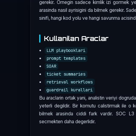
gerekir. Ornegin sadece kimlik izi gormek ye
arasinda nasil ayrisigini da bilmek gerekir. S
sinifi, hangi kod yolu ve hangi savunma acisinda
Kullanilan Araclar
LLM playbooklari
prompt templates
SOAR
ticket summaries
retrieval workflows
guardrail kurallari
Bu araclarin ortak yani, analistin veriyi dogru
yeterli degildir. Bir komutu calistirmak ile o
bilmek arasinda ciddi fark vardir. SOC 
secmekten daha degerlidir.