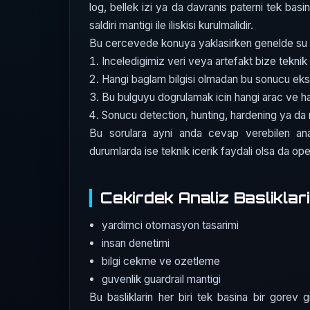
log, bellek izi ya da davranis paterni tek basin
saldiri mantigi ile iliskisi kurulmalidir.
Bu cercevede konuya yaklasirken genelde su dor
Inceledigimiz veri veya artefakt bize teknik 
Hangi baglam bilgisi olmadan bu sonucu eks
Bu bulguyu dogrulamak icin hangi arac ve 
Sonucu detection, hunting, hardening ya da r
Bu sorulara ayni anda cevap verebilen ana
durumlarda ise teknik icerik faydali olsa da opera
Cekirdek Analiz Basliklari
yardimci otomasyon tasarimi
insan denetimi
bilgi cekme ve ozetleme
guvenlik guardrail mantigi
Bu basliklarin her biri tek basina bir gorev gi