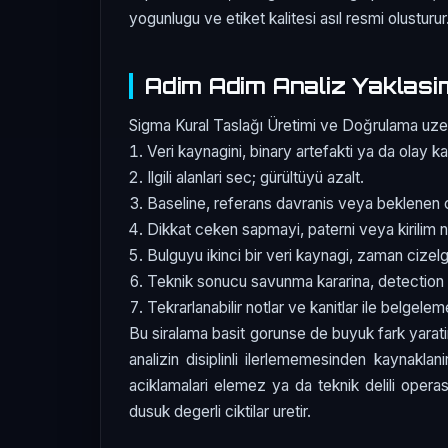
yogunlugu ve etiket kalitesi asıl resmi olusturur
Adim Adim Analiz Yaklasi
Sigma Kural Taslağı Üretimi ve Doğrulama uzeri
Veri kaynagini, binary artefakti ya da olay ka
Ilgili alanlari sec; gürültüyü azalt.
Baseline, referans davranis veya beklenen c
Dikkat ceken sapmayi, paterni veya kirilim n
Bulguyu ikinci bir veri kaynagi, zaman cizelg
Teknik sonucu savunma kararina, detection 
Tekrarlanabilir notlar ve kanitlar ile belgele
Bu siralama basit gorunse de buyuk fark yarati
analizin disiplinli ilerlememesinden kaynaklan
aciklamalari elemez ya da teknik delili oper
dusuk degerli ciktilar uretir.