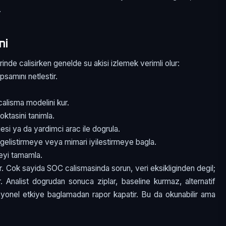
.
mi
nde calisirken genelde su akisi izlemek verimli olur:
psamını netlestir.
alisma modelini kur.
oktasini tanimla.
esi ya da yardimci arac ile dogrula.
gelistirmeye veya mimari iyilestirmeye bagla.
meyi tamamla.
r. Cok sayida SOC calismasinda sorun, veri eksikliginden degil;
ir. Analist dogrudan sonuca ziplar, baseline kurmaz, alternatif
asyonel etkiye baglamadan rapor kapatir. Bu da okunabilir ama