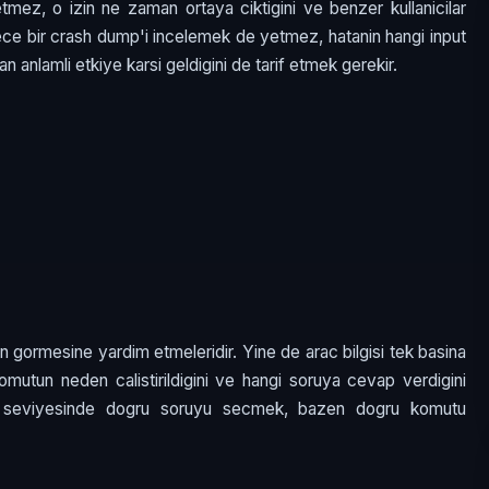
tmez, o izin ne zaman ortaya ciktigini ve benzer kullanicilar
adece bir crash dump'i incelemek de yetmez, hatanin hangi input
n anlamli etkiye karsi geldigini de tarif etmek gerekir.
dan gormesine yardim etmeleridir. Yine de arac bilgisi tek basina
 komutun neden calistirildigini ve hangi soruya cevap verdigini
L3 seviyesinde dogru soruyu secmek, bazen dogru komutu