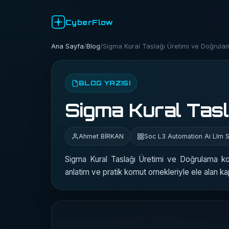
CyberFlow
Ana Sayfa
/
Blog
/
Sigma Kural Taslağı Üretimi ve Doğrula
BLOG YAZISI
Sigma Kural Tasl
Ahmet BİRKAN
Soc L3 Automation Ai Llm 
Sigma Kural Taslağı Üretimi ve Doğrulama 
anlatim ve pratik komut ornekleriyle ele alan k