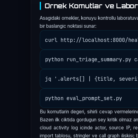
Ornek Komutlar ve Labor
Asagidaki ornekler, konuyu kontrollu laboratuva
bir baslangic noktasi sunar:
Bu komutlarin degeri, sihirli cevap vermelerind
Bazen ilk ciktida gordugun sey kritik olmaz am
cloud activity log icinde actor, source IP, r
import tablosu, stringler ve call graph iliskisi