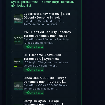
Üyelik gerektirmez — hemen başla, sonucunu
gör, belgeni al.
CyberFlow Sınav Merkezi | Siber
Güvenlik Deneme Sınavları
CyberFlow Sınav Merkezi; CEH,
PenTest+, Security+, AWS…
AWS Certified Security Specialty
Türkçe Deneme Sınavı – 65 Soru
| CyberFlow
CyberFlow AWS Security Specialty
Türkçe deneme sınavı…
ÜCRETSİZ
CEH Deneme Sınavı – 100
Türkçe Soru | CyberFlow
100 özgün Türkçe sorudan oluşan
ücretsiz CEH deneme sı…
ÜCRETSİZ
Cisco CCNA 200-301 Türkçe
Deneme Sınavı – 100 Soru |
CyberFlow
CyberFlow CCNA 200-301 Türkçe
deneme sınavı ile ağ tem…
ÜCRETSİZ
CompTIA CySA+ Türkçe
Deneme Sınavı – 100 Soru |