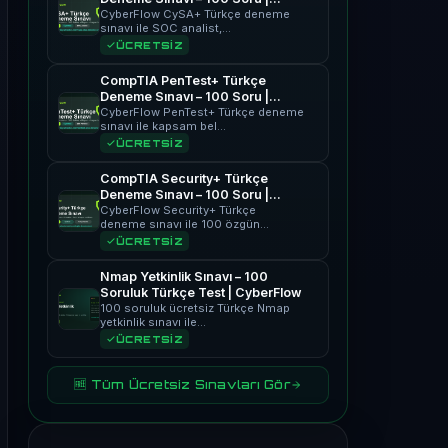
CyberFlow
CyberFlow CySA+ Türkçe deneme
sınavı ile SOC analist,…
ÜCRETSİZ
CompTIA PenTest+ Türkçe
Deneme Sınavı – 100 Soru |
CyberFlow
CyberFlow PenTest+ Türkçe deneme
sınavı ile kapsam bel…
ÜCRETSİZ
CompTIA Security+ Türkçe
Deneme Sınavı – 100 Soru |
CyberFlow
CyberFlow Security+ Türkçe
deneme sınavı ile 100 özgün…
ÜCRETSİZ
Nmap Yetkinlik Sınavı – 100
Soruluk Türkçe Test | CyberFlow
100 soruluk ücretsiz Türkçe Nmap
yetkinlik sınavı ile…
ÜCRETSİZ
🆓 Tüm Ücretsiz Sınavları Gör