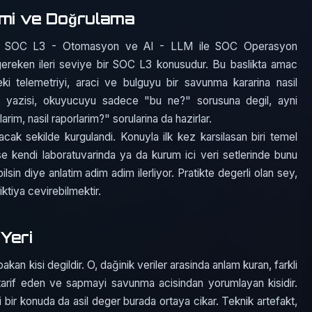
imi ve Doğrulama
ma, SOC L3 - Otomasyon ve AI - LLM ile SOC Operasyon
gereken ileri seviye bir SOC L3 konusudur. Bu baslikta amac
eki telemetriyi, araci ve bulguyu bir savunma kararina nasil
L3 yazisi, okuyucuyu sadece "bu ne?" sorusuna degil, ayni
rim, nasil raporlarim?" sorularina da hazirlar.
acak sekilde kurgulandi. Konuyla ilk kez karsilasan biri temel
ise kendi laboratuvarinda ya da kurum ici veri setlerinde bunu
ilsin diye anlatim adim adim ilerliyor. Pratikte degerli olan sey,
iktiya cevirebilmektir.
Yeri
an kisi degildir. O, dağinik veriler arasinda anlam kuran, farkli
si tarif eden ve sapmayi savunma acisindan yorumlayan kisidir.
bir konuda da asil deger burada ortaya cikar. Teknik artefakt,