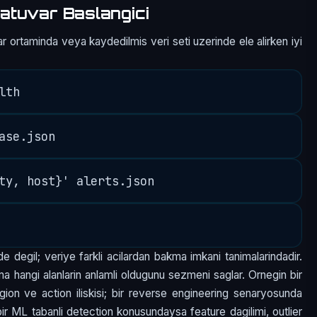
atuvar Baslangici
r ortaminda veya kaydedilmis veri seti uzerinde ele alirken iyi
e degil; veriye farkli acilardan bakma imkani tanimalarindadir.
a hangi alanlarin anlamli oldugunu sezmeni saglar. Ornegin bir
egion ve action iliskisi; bir reverse engineering senaryosunda
; bir ML tabanli detection konusundaysa feature dagilimi, outlier