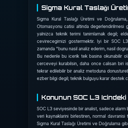
Sigma Kural Taslağı Üret
Sigma Kural Taslağı Üretimi ve Doğrula
Otomasyonu catisi altinda degerlendirilmesi 
yalnizca teknik terimi tanimlamak degil; eld
cevirecegimizi gostermektir. Iyi bir SOC 
zamanda "bunu nasil analiz ederim, nasil dogrula
Bu nedenle bu icerik tek basina okunabilir ol
cerceveyi kurabilsin, daha once calisan biri 
tekrar edilebilir bir analiz metoduna donustureb
ezber bilgi degil; teknik bulguyu karar destek c
Konunun SOC L3 Icindeki 
SOC L3 seviyesinde bir analist, sadece alarm bak
veri kaynaklarini birlestiren, normal davrani
Sigma Kural Taslağı Üretimi ve Doğrulama gibi 