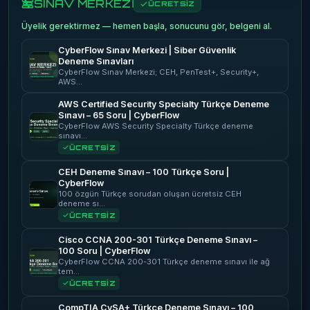
SINAV MERKEZİ
ÜCRETSİZ
Üyelik gerektirmez — hemen başla, sonucunu gör, belgeni al.
CyberFlow Sınav Merkezi | Siber Güvenlik
Deneme Sınavları
CyberFlow Sınav Merkezi; CEH, PenTest+, Security+,
AWS…
AWS Certified Security Specialty Türkçe Deneme
Sınavı – 65 Soru | CyberFlow
CyberFlow AWS Security Specialty Türkçe deneme
sınavı…
ÜCRETSİZ
CEH Deneme Sınavı – 100 Türkçe Soru |
CyberFlow
100 özgün Türkçe sorudan oluşan ücretsiz CEH
deneme sı…
ÜCRETSİZ
Cisco CCNA 200-301 Türkçe Deneme Sınavı –
100 Soru | CyberFlow
CyberFlow CCNA 200-301 Türkçe deneme sınavı ile ağ
tem…
ÜCRETSİZ
CompTIA CySA+ Türkçe Deneme Sınavı – 100