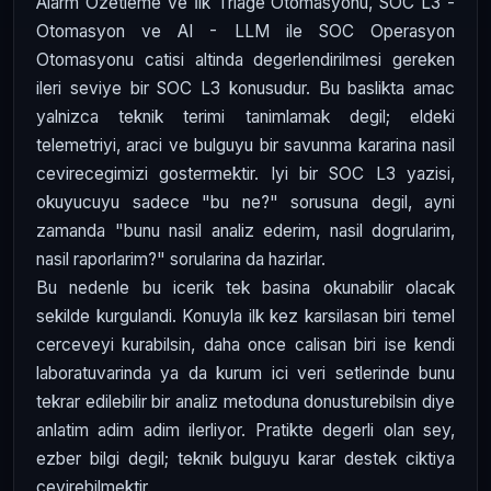
Alarm Özetleme ve İlk Triage Otomasyonu, SOC L3 -
Otomasyon ve AI - LLM ile SOC Operasyon
Otomasyonu catisi altinda degerlendirilmesi gereken
ileri seviye bir SOC L3 konusudur. Bu baslikta amac
yalnizca teknik terimi tanimlamak degil; eldeki
telemetriyi, araci ve bulguyu bir savunma kararina nasil
cevirecegimizi gostermektir. Iyi bir SOC L3 yazisi,
okuyucuyu sadece "bu ne?" sorusuna degil, ayni
zamanda "bunu nasil analiz ederim, nasil dogrularim,
nasil raporlarim?" sorularina da hazirlar.
Bu nedenle bu icerik tek basina okunabilir olacak
sekilde kurgulandi. Konuyla ilk kez karsilasan biri temel
cerceveyi kurabilsin, daha once calisan biri ise kendi
laboratuvarinda ya da kurum ici veri setlerinde bunu
tekrar edilebilir bir analiz metoduna donusturebilsin diye
anlatim adim adim ilerliyor. Pratikte degerli olan sey,
ezber bilgi degil; teknik bulguyu karar destek ciktiya
cevirebilmektir.