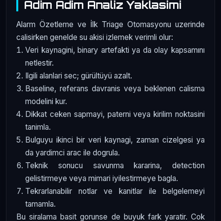
Adim Adim Analiz Yaklasimi
Alarm Özetleme ve İlk Triage Otomasyonu uzerinde
calisirken genelde su akisi izlemek verimli olur:
Veri kaynagini, binary artefakti ya da olay kapsamını
netlestir.
Ilgili alanlari sec; gürültüyü azalt.
Baseline, referans davranis veya beklenen calisma
modelini kur.
Dikkat ceken sapmayi, paterni veya kirilim noktasini
tanimla.
Bulguyu ikinci bir veri kaynagi, zaman cizelgesi ya
da yardimci arac ile dogrula.
Teknik sonucu savunma kararina, detection
gelistirmeye veya mimari iyilestirmeye bagla.
Tekrarlanabilir notlar ve kanitlar ile belgelemeyi
tamamla.
Bu siralama basit gorunse de buyuk fark yaratir. Cok