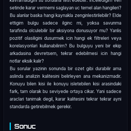
kavramadigini su sorularla test edebilir: Inceledigim veri
setinde karar vermemi saglayan uc temel alan hangileri?
Bu alanlar baska hangi kaynakla zenginlestirilebilir? Elde
ettigim bulgu sadece ilginc mi, yoksa savunma
tarafinda olculebilir bir aksiyona donusuyor mu? Yanlis
pozitif olasiligini dusurmek icin hangi ek filtreleri veya
korelasyonlari kullanabilirim? Bu bulguyu yeni bir ekip
arkadasina devretsem, tekrar edebilmesi icin hangi
notlar eksik kalir?
Bu sorular yazinin sonunda bir ozet gibi durabilir ama
aslinda analizin kalitesini belirleyen ana mekanizmadir.
Konuyu bilen kisi ile konuyu isletebilen kisi arasindaki
fark, tam olarak bu seviyede ortaya cikar. Yani sadece
araclari tanimak degil, karar kalitesini tekrar tekrar ayni
standarda getirebilmek gerekir.
Sonuc