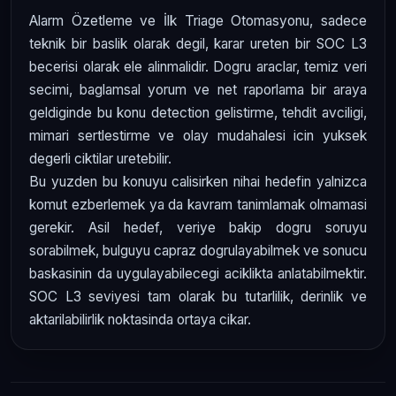
Alarm Özetleme ve İlk Triage Otomasyonu, sadece
teknik bir baslik olarak degil, karar ureten bir SOC L3
becerisi olarak ele alinmalidir. Dogru araclar, temiz veri
secimi, baglamsal yorum ve net raporlama bir araya
geldiginde bu konu detection gelistirme, tehdit avciligi,
mimari sertlestirme ve olay mudahalesi icin yuksek
degerli ciktilar uretebilir.
Bu yuzden bu konuyu calisirken nihai hedefin yalnizca
komut ezberlemek ya da kavram tanimlamak olmamasi
gerekir. Asil hedef, veriye bakip dogru soruyu
sorabilmek, bulguyu capraz dogrulayabilmek ve sonucu
baskasinin da uygulayabilecegi aciklikta anlatabilmektir.
SOC L3 seviyesi tam olarak bu tutarlilik, derinlik ve
aktarilabilirlik noktasinda ortaya cikar.