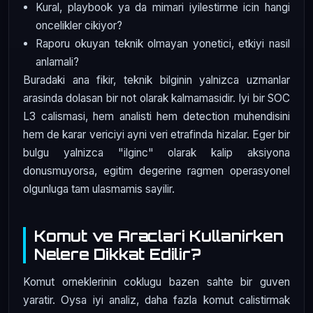
Kural, playbook ya da mimari iyilestirme icin hangi
oncelikler cikiyor?
Raporu okuyan teknik olmayan yonetici, etkiyi nasil
anlamali?
Buradaki ana fikir, teknik bilginin yalnizca uzmanlar
arasinda dolasan bir not olarak kalmamasidir. Iyi bir SOC
L3 calismasi, hem analisti hem detection muhendisini
hem de karar vericiyi ayni veri etrafinda hizalar. Eger bir
bulgu yalnizca "ilginc" olarak kalip aksiyona
donusmuyorsa, egitim degerine ragmen operasyonel
olgunluga tam ulasmamis sayilir.
Komut ve Araclari Kullanirken
Nelere Dikkat Edilir?
Komut orneklerinin coklugu bazen sahte bir guven
yaratir. Oysa iyi analiz, daha fazla komut calistirmak