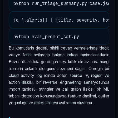
Bu komutlarin degeri, sihirli cevap vermelerinde degil;
veriye farkli acilardan bakma imkani tanimalarindadir.
Bazen ilk ciktida gordugun sey kritik olmaz ama hangi
alanlarin anlamli oldugunu sezmeni saglar. Ornegin bir
cloud activity log icinde actor, source IP, region ve
action iliskisi; bir reverse engineering senaryosunda
import tablosu, stringler ve call graph iliskisi; bir ML
tabanli detection konusundaysa feature dagilimi, outlier
yogunlugu ve etiket kalitesi asıl resmi olusturur.