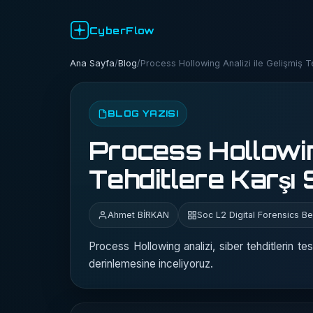
CyberFlow
Ana Sayfa
/
Blog
/
Process Hollowing Analizi ile Gelişmiş Te
BLOG YAZISI
Process Hollowing
Tehditlere Karşı S
Ahmet BİRKAN
Soc L2 Digital Forensics Bel
Process Hollowing analizi, siber tehditlerin t
derinlemesine inceliyoruz.