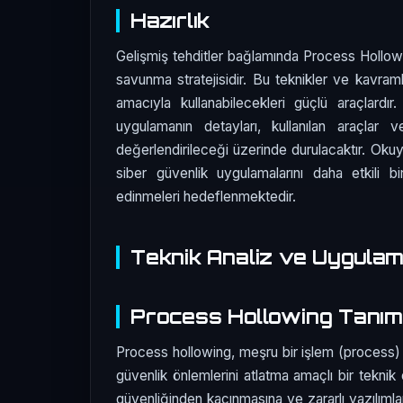
Hazırlık
Gelişmiş tehditler bağlamında Process Hollowin
savunma stratejisidir. Bu teknikler ve kavraml
amacıyla kullanabilecekleri güçlü araçlard
uygulamanın detayları, kullanılan araçlar v
değerlendirileceği üzerinde durulacaktır. Okuyu
siber güvenlik uygulamalarını daha etkili bir
edinmeleri hedeflenmektedir.
Teknik Analiz ve Uygula
Process Hollowing Tanım
Process hollowing, meşru bir işlem (process) ol
güvenlik önlemlerini atlatma amaçlı bir teknik 
güvenliğinden kaçınmasına ve zararlı yazılımlar