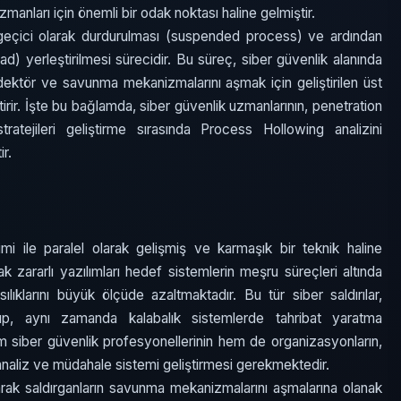
zmanları için önemli bir odak noktası haline gelmiştir.
a geçici olarak durdurulması (suspended process) ve ardından
oad) yerleştirilmesi sürecidir. Bu süreç, siber güvenlik alanında
edektör ve savunma mekanizmalarını aşmak için geliştirilen üst
etirir. İşte bu bağlamda, siber güvenlik uzmanlarının, penetration
atejileri geliştirme sırasında Process Hollowing analizini
r.
imi ile paralel olarak gelişmiş ve karmaşık bir teknik haline
ak zararlı yazılımları hedef sistemlerin meşru süreçleri altında
ıklarını büyük ölçüde azaltmaktadır. Bu tür siber saldırılar,
ıp, aynı zamanda kalabalık sistemlerde tahribat yaratma
em siber güvenlik profesyonellerinin hem de organizasyonların,
ir analiz ve müdahale sistemi geliştirmesi gerekmektedir.
rak saldırganların savunma mekanizmalarını aşmalarına olanak