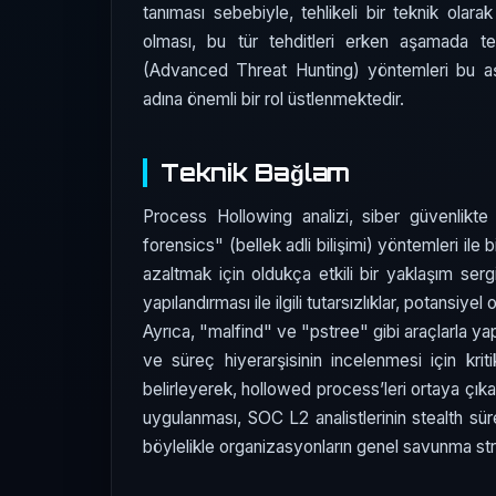
tanıması sebebiyle, tehlikeli bir teknik olarak
olması, bu tür tehditleri erken aşamada tes
(Advanced Threat Hunting) yöntemleri bu aşa
adına önemli bir rol üstlenmektedir.
Teknik Bağlam
Process Hollowing analizi, siber güvenlikte 
forensics" (bellek adli bilişimi) yöntemleri ile bi
azaltmak için oldukça etkili bir yaklaşım se
yapılandırması ile ilgili tutarsızlıklar, potansiye
Ayrıca, "malfind" ve "pstree" gibi araçlarla yap
ve süreç hiyerarşisinin incelenmesi için kriti
belirleyerek, hollowed process’leri ortaya çıka
uygulanması, SOC L2 analistlerinin stealth sü
böylelikle organizasyonların genel savunma strat