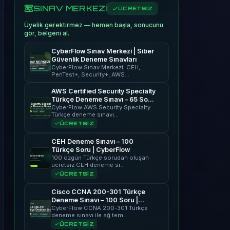
SINAV MERKEZİ
ÜCRETSİZ
Üyelik gerektirmez — hemen başla, sonucunu
gör, belgeni al.
CyberFlow Sınav Merkezi | Siber
Güvenlik Deneme Sınavları
CyberFlow Sınav Merkezi; CEH,
PenTest+, Security+, AWS…
AWS Certified Security Specialty
Türkçe Deneme Sınavı – 65 Soru
| CyberFlow
CyberFlow AWS Security Specialty
Türkçe deneme sınavı…
ÜCRETSİZ
CEH Deneme Sınavı – 100
Türkçe Soru | CyberFlow
100 özgün Türkçe sorudan oluşan
ücretsiz CEH deneme sı…
ÜCRETSİZ
Cisco CCNA 200-301 Türkçe
Deneme Sınavı – 100 Soru |
CyberFlow
CyberFlow CCNA 200-301 Türkçe
deneme sınavı ile ağ tem…
ÜCRETSİZ