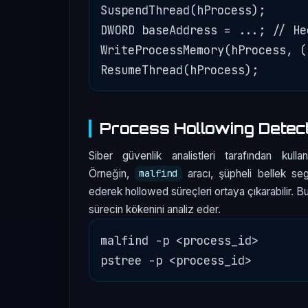
SuspendThread(hProcess);

DWORD baseAddress = ...; // He
WriteProcessMemory(hProcess, (
Process Hollowing Detect
Siber güvenlik analistleri tarafından kulla
Örneğin,
aracı, şüpheli bellek seg
malfind
ederek hollowed süreçleri ortaya çıkarabilir. Bu
sürecin kökenini analiz eder.
malfind -p <process_id>
