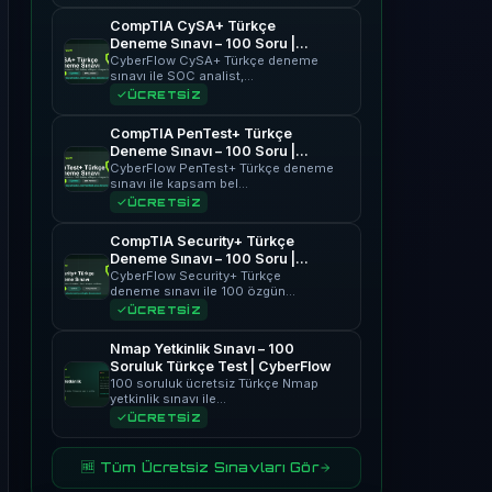
CompTIA CySA+ Türkçe
Deneme Sınavı – 100 Soru |
CyberFlow
CyberFlow CySA+ Türkçe deneme
sınavı ile SOC analist,…
ÜCRETSİZ
CompTIA PenTest+ Türkçe
Deneme Sınavı – 100 Soru |
CyberFlow
CyberFlow PenTest+ Türkçe deneme
sınavı ile kapsam bel…
ÜCRETSİZ
CompTIA Security+ Türkçe
Deneme Sınavı – 100 Soru |
CyberFlow
CyberFlow Security+ Türkçe
deneme sınavı ile 100 özgün…
ÜCRETSİZ
Nmap Yetkinlik Sınavı – 100
Soruluk Türkçe Test | CyberFlow
100 soruluk ücretsiz Türkçe Nmap
yetkinlik sınavı ile…
ÜCRETSİZ
🆓 Tüm Ücretsiz Sınavları Gör