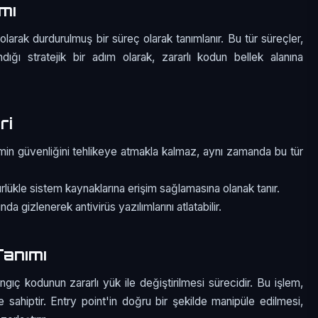
mı
arak durdurulmuş bir süreç olarak tanımlanır. Bu tür süreçler,
ndığı stratejik bir adım olarak, zararlı kodun bellek alanına
ri
min güvenliğini tehlikeye atmakla kalmaz, aynı zamanda bu tür
rlükle sistem kaynaklarına erişim sağlamasına olanak tanır.
da gizlenerek antivirüs yazılımlarını atlatabilir.
Tanımı
gıç kodunun zararlı yük ile değiştirilmesi sürecidir. Bu işlem,
eme sahiptir. Entry point'in doğru bir şekilde manipüle edilmesi,