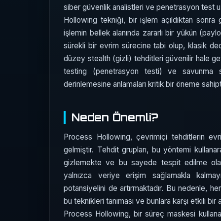
siber güvenlik analistleri ve penetrasyon test u
Hollowing tekniği, bir işlem açıldıktan sonr
işlemin bellek alanında zararlı bir yükün (payl
sürekli bir evrim sürecine tabi olup, klasik d
düzey stealth (gizli) tehditleri güvenilir hale g
testing (penetrasyon testi) ve savunma str
derinlemesine anlamaları kritik bir öneme sahipti
Neden Önemli?
Process Hollowing, çevrimiçi tehditlerin evr
gelmiştir. Tehdit grupları, bu yöntemi kullanar
gizlemekte ve bu sayede tespit edilme olasıl
yalnızca veriye erişim sağlamakla kalmay
potansiyelini de artırmaktadır. Bu nedenle, h
bu teknikleri tanıması ve bunlara karşı etkili b
Process Hollowing, bir süreç maskesi kullana