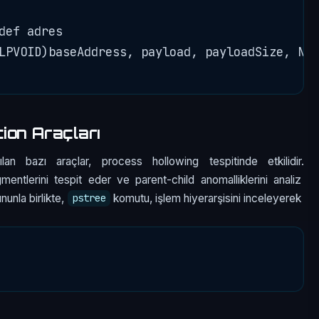
def adres

LPVOID)baseAddress, payload, payloadSize, NUL
ion Araçları
nılan bazı araçlar, process hollowing tespitinde etkilidir.
mentlerini tespit eder ve parent-child anomalliklerini analiz
nunla birlikte,
komutu, işlem hiyerarşisini inceleyerek
pstree