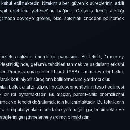
 kabul edilmektedir. Nitekim siber güvenlik süreçlerinin etkili
pit edebilme yeteneğine bağlıdır. Gelişmiş tehdit avcılığı
mada devreye girerek, olası saldırıları önceden belirlemek
bellek analizinin önemli bir parçasıdır. Bu teknik, "memory
rleştirildiğinde, gelişmiş tehditleri tanımak ve saldırıların etkisini
rgiler. Process environment block (PEB) anomalies gibi bellek
l olarak kötü niyetli süreçlerin belirlenmesine yardımcı olur.
ılan bellek analizi, şüpheli bellek segmentlerinin tespit edilmesi
k bir rol oynamaktadır. Bu araçlar, parent-child anomalilerini
rmak ve tehdidi doğrulamak için kullanılmaktadır. Bu tekniklerin
reç manipülasyonlarını belirleme yeteneğini güçlendirmekte ve
ejilerini geliştirmelerine yardımcı olmaktadır.