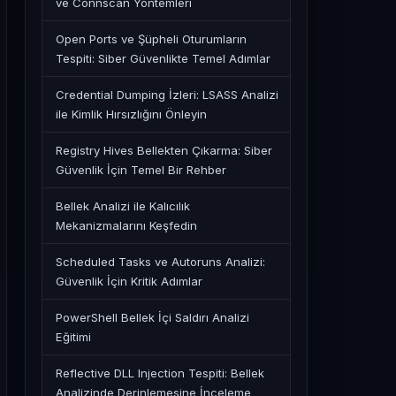
ve Connscan Yöntemleri
Open Ports ve Şüpheli Oturumların
Tespiti: Siber Güvenlikte Temel Adımlar
L);

Credential Dumping İzleri: LSASS Analizi
ile Kimlik Hırsızlığını Önleyin
Registry Hives Bellekten Çıkarma: Siber
Güvenlik İçin Temel Bir Rehber
Bellek Analizi ile Kalıcılık
Mekanizmalarını Keşfedin
Scheduled Tasks ve Autoruns Analizi:
Güvenlik İçin Kritik Adımlar
PowerShell Bellek İçi Saldırı Analizi
Eğitimi
Reflective DLL Injection Tespiti: Bellek
Analizinde Derinlemesine İnceleme