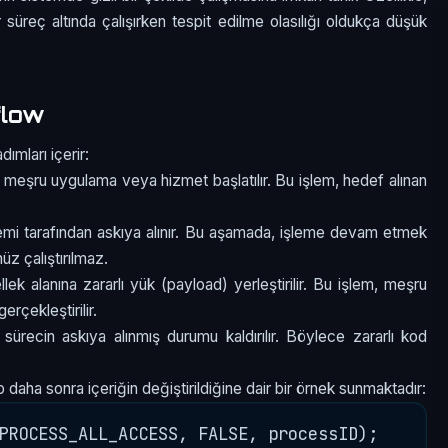
r süreç altında çalışırken tespit edilme olasılığı oldukça düşük
flow
ımları içerir:
r meşru uygulama veya hizmet başlatılır. Bu işlem, hedef alınan
stemi tarafından askıya alınır. Bu aşamada, işleme devam etmek
üz çalıştırılmaz.
lek alanına zararlı yük (payload) yerleştirilir. Bu işlem, meşru
erçekleştirilir.
ürecin askıya alınmış durumu kaldırılır. Böylece zararlı kod
p daha sonra içeriğin değiştirildiğine dair bir örnek sunmaktadır:
PROCESS_ALL_ACCESS, FALSE, processID);
