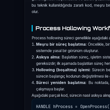
bu teknik kullanıldığında zararlı kod, meşru bi
olur.
Process Hollowing Work
Process hollowing süreci genellikle aşağıdaki ad
Meşru bir süreç başlatma:
Öncelikle, bi
sistemde yasal bir görünüm oluşturur.
Askıya alma:
Başlatılan süreç, işletim si
gereksizdir; ilk aşamada başlatılan süreç hen
Hollowing (boşaltma) işlemi:
Sürecin bel
sürecin başlangıç kodunun değiştirilmesi ile g
Süreci yeniden başlatma:
Bu noktada, s
çalışmaya başlar.
Aşağıdaki parçalı kod, sürecin nasıl askıya alını
HANDLE hProcess = OpenProcess(