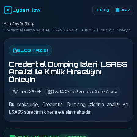
CyberFlow
Blog
Sınav
Ana Sayfa
/
Blog
/
Credential Dumping İzleri: LSASS Analizi ile Kimlik Hırsızlığını Önleyin
BLOG YAZISI
Credential Dumping İzleri: LSASS
Analizi ile Kimlik Hırsızlığını
Önleyin
Ahmet BİRKAN
Soc L2 Digital Forensics Bellek Analizi
Bu makalede, Credential Dumping izlerinin analizi ve
LSASS sürecinin önemi ele alınmaktadır.