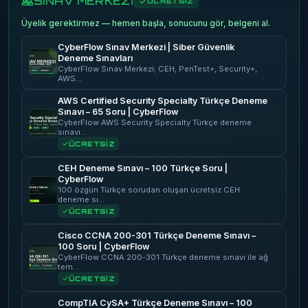
SINAV MERKEZİ
ÜCRETSİZ
Üyelik gerektirmez — hemen başla, sonucunu gör, belgeni al.
CyberFlow Sınav Merkezi | Siber Güvenlik
Deneme Sınavları
CyberFlow Sınav Merkezi; CEH, PenTest+, Security+,
AWS…
AWS Certified Security Specialty Türkçe Deneme
Sınavı – 65 Soru | CyberFlow
CyberFlow AWS Security Specialty Türkçe deneme
sınavı…
ÜCRETSİZ
CEH Deneme Sınavı – 100 Türkçe Soru |
CyberFlow
100 özgün Türkçe sorudan oluşan ücretsiz CEH
deneme sı…
ÜCRETSİZ
Cisco CCNA 200-301 Türkçe Deneme Sınavı –
100 Soru | CyberFlow
CyberFlow CCNA 200-301 Türkçe deneme sınavı ile ağ
tem…
ÜCRETSİZ
CompTIA CySA+ Türkçe Deneme Sınavı – 100