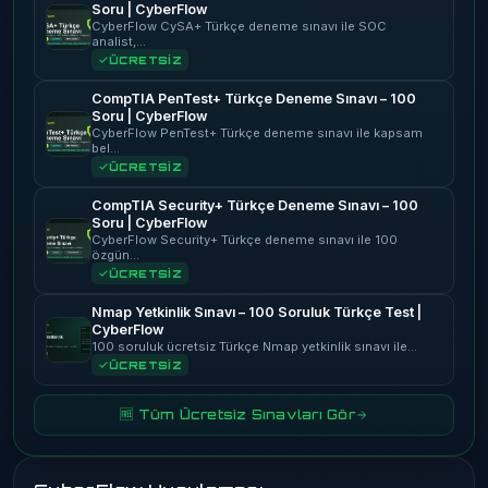
Soru | CyberFlow
CyberFlow CySA+ Türkçe deneme sınavı ile SOC
analist,…
ÜCRETSİZ
CompTIA PenTest+ Türkçe Deneme Sınavı – 100
Soru | CyberFlow
CyberFlow PenTest+ Türkçe deneme sınavı ile kapsam
bel…
ÜCRETSİZ
CompTIA Security+ Türkçe Deneme Sınavı – 100
Soru | CyberFlow
CyberFlow Security+ Türkçe deneme sınavı ile 100
özgün…
ÜCRETSİZ
Nmap Yetkinlik Sınavı – 100 Soruluk Türkçe Test |
CyberFlow
100 soruluk ücretsiz Türkçe Nmap yetkinlik sınavı ile…
ÜCRETSİZ
🆓 Tüm Ücretsiz Sınavları Gör