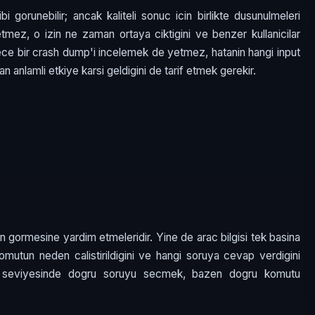
bi gorunebilir; ancak kaliteli sonuc icin birlikte dusunulmeleri
tmez, o izin ne zaman ortaya ciktigini ve benzer kullanicilar
adece bir crash dump'i incelemek de yetmez, hatanin hangi input
n anlamli etkiye karsi geldigini de tarif etmek gerekir.
dan gormesine yardim etmeleridir. Yine de arac bilgisi tek basina
 komutun neden calistirildigini ve hangi soruya cevap verdigini
L3 seviyesinde dogru soruyu secmek, bazen dogru komutu