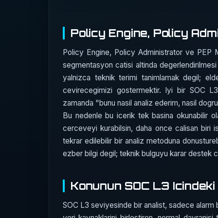
Policy Engine, Policy Adm
Policy Engine, Policy Administrator ve PEP 
segmentasyon catisi altinda degerlendirilmes
yalnizca teknik terimi tanimlamak degil; eld
cevirecegimizi gostermektir. Iyi bir SOC 
zamanda "bunu nasil analiz ederim, nasil dogrula
Bu nedenle bu icerik tek basina okunabilir ol
cerceveyi kurabilsin, daha once calisan biri 
tekrar edilebilir bir analiz metoduna donustureb
ezber bilgi degil; teknik bulguyu karar destek c
Konunun SOC L3 Icindeki 
SOC L3 seviyesinde bir analist, sadece alarm bak
veri kaynaklarini birlestiren, normal davrani