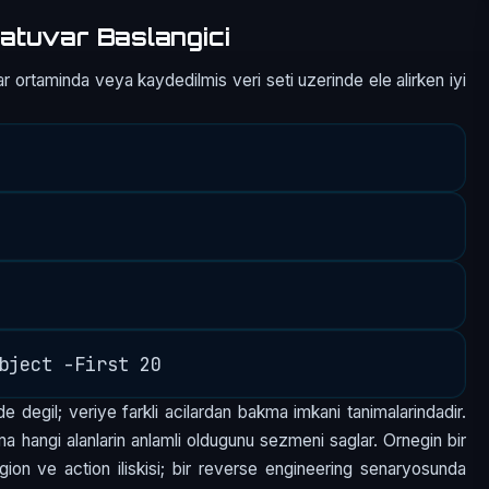
atuvar Baslangici
r ortaminda veya kaydedilmis veri seti uzerinde ele alirken iyi
e degil; veriye farkli acilardan bakma imkani tanimalarindadir.
a hangi alanlarin anlamli oldugunu sezmeni saglar. Ornegin bir
egion ve action iliskisi; bir reverse engineering senaryosunda