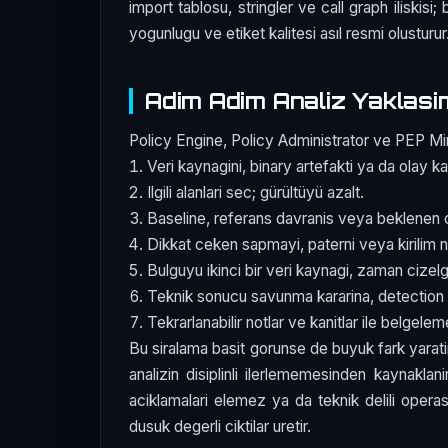
import tablosu, stringler ve call graph iliskisi
yogunlugu ve etiket kalitesi asıl resmi olusturur
Adim Adim Analiz Yaklasi
Policy Engine, Policy Administrator ve PEP Mima
Veri kaynagini, binary artefakti ya da olay ka
Ilgili alanlari sec; gürültüyü azalt.
Baseline, referans davranis veya beklenen c
Dikkat ceken sapmayi, paterni veya kirilim n
Bulguyu ikinci bir veri kaynagi, zaman cizelg
Teknik sonucu savunma kararina, detection 
Tekrarlanabilir notlar ve kanitlar ile belgele
Bu siralama basit gorunse de buyuk fark yarati
analizin disiplinli ilerlememesinden kaynaklan
aciklamalari elemez ya da teknik delili oper
dusuk degerli ciktilar uretir.