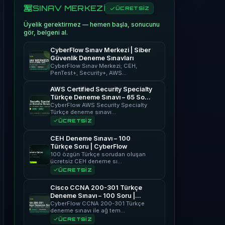
SINAV MERKEZİ
ÜCRETSİZ
Üyelik gerektirmez — hemen başla, sonucunu
gör, belgeni al.
CyberFlow Sınav Merkezi | Siber
Güvenlik Deneme Sınavları
CyberFlow Sınav Merkezi; CEH,
PenTest+, Security+, AWS…
AWS Certified Security Specialty
Türkçe Deneme Sınavı – 65 Soru
| CyberFlow
CyberFlow AWS Security Specialty
Türkçe deneme sınavı…
ÜCRETSİZ
CEH Deneme Sınavı – 100
Türkçe Soru | CyberFlow
100 özgün Türkçe sorudan oluşan
ücretsiz CEH deneme sı…
ÜCRETSİZ
Cisco CCNA 200-301 Türkçe
Deneme Sınavı – 100 Soru |
CyberFlow
CyberFlow CCNA 200-301 Türkçe
deneme sınavı ile ağ tem…
ÜCRETSİZ