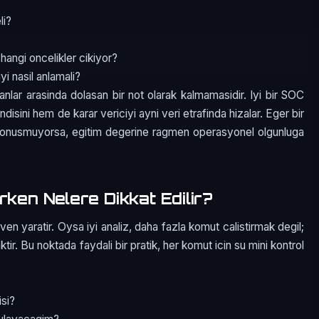
li?
 hangi oncelikler cikiyor?
i nasil anlamali?
manlar arasinda dolasan bir not olarak kalmamasidir. Iyi bir SOC
isini hem de karar vericiyi ayni veri etrafinda hizalar. Eger bir
a donusmuyorsa, egitim degerine ragmen operasyonel olgunluga
rken Nelere Dikkat Edilir?
n yaratir. Oysa iyi analiz, daha fazla komut calistirmak degil;
ir. Bu noktada faydali bir pratik, her komut icin su mini kontrol
isi?