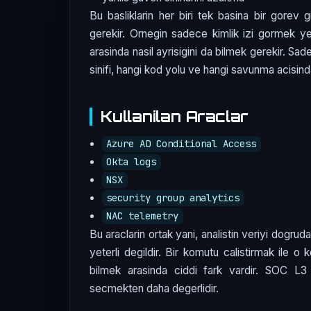
Bu basliklarin her biri tek basina bir gorev gi
gerekir. Ornegin sadece kimlik izi gormek ye
arasinda nasil ayrisigini da bilmek gerekir. S
sinifi, hangi kod yolu ve hangi savunma acisinda
Kullanilan Araclar
Azure AD Conditional Access
Okta logs
NSX
security group analytics
NAC telemetry
Bu araclarin ortak yani, analistin veriyi dogru
yeterli degildir. Bir komutu calistirmak ile o
bilmek arasinda ciddi fark vardir. SOC 
secmekten daha degerlidir.