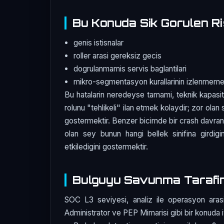
Bu Konuda Sik Gorulen Ri
genis istisnalar
roller arasi gereksiz gecis
dogrulanmamis servis baglantilari
mikro-segmentasyon kurallarinin izlenmeme
Bu hatalarin neredeyse tamami, teknik kapasit
rolunu "tehlikeli" ilan etmek kolaydir; zor olan 
gostermektir. Benzer bicimde bir crash davranis
olan sey bunun hangi bellek sinifina girdigin
etkiledigini gostermektir.
Bulguyu Savunma Tarafi
SOC L3 seviyesi, analiz ile operasyon arasi
Administrator ve PEP Mimarisi gibi bir konuda iyi