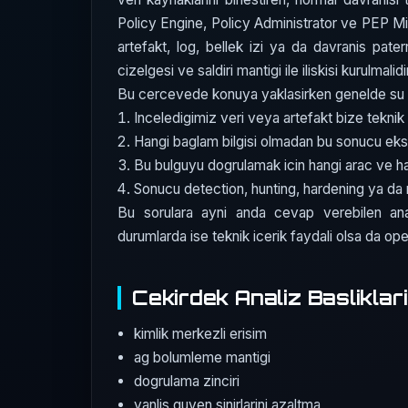
Policy Engine, Policy Administrator ve PEP Mim
artefakt, log, bellek izi ya da davranis patern
cizelgesi ve saldiri mantigi ile iliskisi kurulmalidi
Bu cercevede konuya yaklasirken genelde su dor
Inceledigimiz veri veya artefakt bize teknik 
Hangi baglam bilgisi olmadan bu sonucu eks
Bu bulguyu dogrulamak icin hangi arac ve 
Sonucu detection, hunting, hardening ya da r
Bu sorulara ayni anda cevap verebilen ana
durumlarda ise teknik icerik faydali olsa da opera
Cekirdek Analiz Basliklari
kimlik merkezli erisim
ag bolumleme mantigi
dogrulama zinciri
yanlis guven sinirlarini azaltma