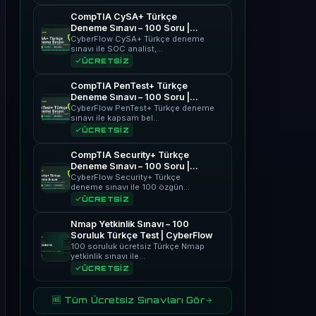
CompTIA CySA+ Türkçe
Deneme Sınavı – 100 Soru |
CyberFlow
CyberFlow CySA+ Türkçe deneme
sınavı ile SOC analist,…
ÜCRETSİZ
CompTIA PenTest+ Türkçe
Deneme Sınavı – 100 Soru |
CyberFlow
CyberFlow PenTest+ Türkçe deneme
sınavı ile kapsam bel…
ÜCRETSİZ
CompTIA Security+ Türkçe
Deneme Sınavı – 100 Soru |
CyberFlow
CyberFlow Security+ Türkçe
deneme sınavı ile 100 özgün…
ÜCRETSİZ
Nmap Yetkinlik Sınavı – 100
Soruluk Türkçe Test | CyberFlow
100 soruluk ücretsiz Türkçe Nmap
yetkinlik sınavı ile…
ÜCRETSİZ
🆓 Tüm Ücretsiz Sınavları Gör