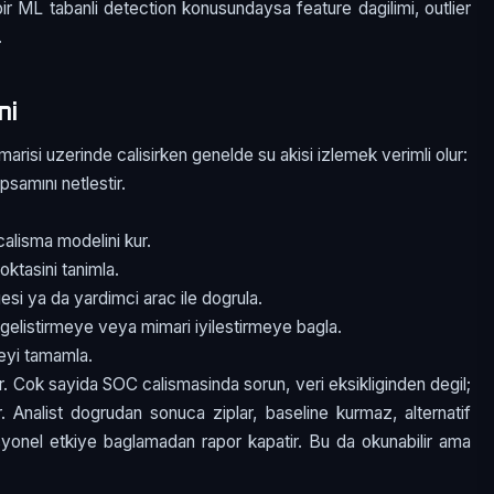
; bir ML tabanli detection konusundaysa feature dagilimi, outlier
.
mi
risi uzerinde calisirken genelde su akisi izlemek verimli olur:
psamını netlestir.
alisma modelini kur.
oktasini tanimla.
esi ya da yardimci arac ile dogrula.
gelistirmeye veya mimari iyilestirmeye bagla.
meyi tamamla.
r. Cok sayida SOC calismasinda sorun, veri eksikliginden degil;
ir. Analist dogrudan sonuca ziplar, baseline kurmaz, alternatif
asyonel etkiye baglamadan rapor kapatir. Bu da okunabilir ama