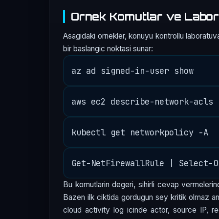
Ornek Komutlar ve Labor
Asagidaki ornekler, konuyu kontrollu laboratuva
bir baslangic noktasi sunar:
Bu komutlarin degeri, sihirli cevap vermelerind
Bazen ilk ciktida gordugun sey kritik olmaz am
cloud activity log icinde actor, source IP, r