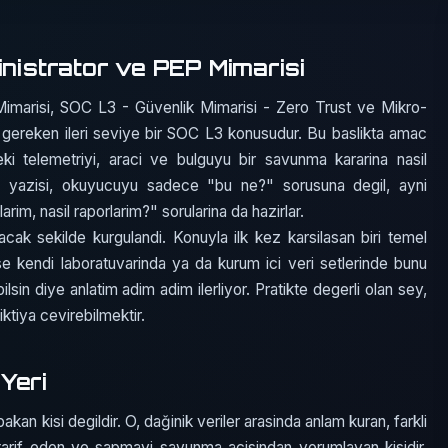
inistrator ve PEP Mimarisi
Mimarisi, SOC L3 - Güvenlik Mimarisi - Zero Trust ve Mikro-
i gereken ileri seviye bir SOC L3 konusudur. Bu baslikta amac
eki telemetriyi, araci ve bulguyu bir savunma kararina nasil
L3 yazisi, okuyucuyu sadece "bu ne?" sorusuna degil, ayni
rim, nasil raporlarim?" sorularina da hazirlar.
acak sekilde kurgulandi. Konuyla ilk kez karsilasan biri temel
ise kendi laboratuvarinda ya da kurum ici veri setlerinde bunu
ilsin diye anlatim adim adim ilerliyor. Pratikte degerli olan sey,
iktiya cevirebilmektir.
Yeri
an kisi degildir. O, dağinik veriler arasinda anlam kuran, farkli
si tarif eden ve sapmayi savunma acisindan yorumlayan kisidir.