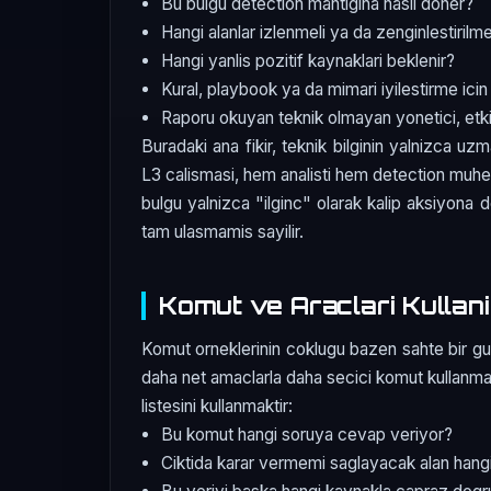
Bu bulgu detection mantigina nasil doner?
Hangi alanlar izlenmeli ya da zenginlestirilme
Hangi yanlis pozitif kaynaklari beklenir?
Kural, playbook ya da mimari iyilestirme icin
Raporu okuyan teknik olmayan yonetici, etkiy
Buradaki ana fikir, teknik bilginin yalnizca uz
L3 calismasi, hem analisti hem detection muhend
bulgu yalnizca "ilginc" olarak kalip aksiyon
tam ulasmamis sayilir.
Komut ve Araclari Kullani
Komut orneklerinin coklugu bazen sahte bir guve
daha net amaclarla daha secici komut kullanmakt
listesini kullanmaktir:
Bu komut hangi soruya cevap veriyor?
Ciktida karar vermemi saglayacak alan hang