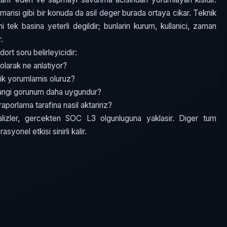
arisi gibi bir konuda da asil deger burada ortaya cikar. Teknik
i tek basina yeterli degildir; bunlarin kurum, kullanici, zaman
r.
t soru belirleyicidir:
olarak ne anlatiyor?
ik yorumlamis oluruz?
hangi gorunum daha uygundur?
aporlama tarafina nasil aktaririz?
lizler, gercekten SOC L3 olgunluguna yaklasir. Diger tum
syonel etkisi sinirli kalir.