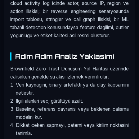
cloud activity log icinde actor, source IP, region ve
action iliskisi; bir reverse engineering senaryosunda
import tablosu, stringler ve call graph iliskisi; bir ML
tabanli detection konusundaysa feature dagilimi, outlier
yogunlugu ve etiket kalitesi asıl resmi olusturur.
Adim Adim Analiz Yaklasimi
Brownfield Zero Trust Dönüşüm Yol Haritası uzerinde
calisirken genelde su akisi izlemek verimli olur:
Veri kaynagini, binary artefakti ya da olay kapsamını
netlestir.
Ilgili alanlari sec; gürültüyü azalt.
Baseline, referans davranis veya beklenen calisma
modelini kur.
Dikkat ceken sapmayi, paterni veya kirilim noktasini
tanimla.