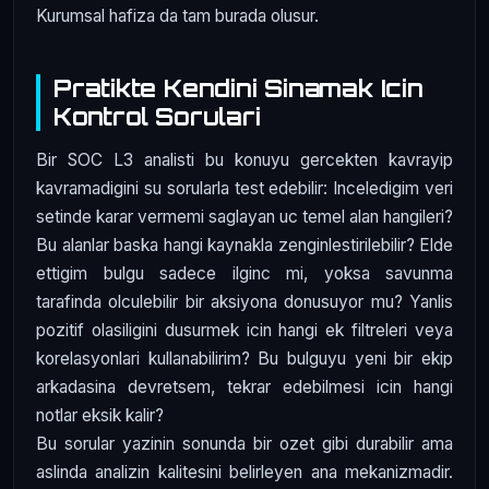
Kurumsal hafiza da tam burada olusur.
Pratikte Kendini Sinamak Icin
Kontrol Sorulari
Bir SOC L3 analisti bu konuyu gercekten kavrayip
kavramadigini su sorularla test edebilir: Inceledigim veri
setinde karar vermemi saglayan uc temel alan hangileri?
Bu alanlar baska hangi kaynakla zenginlestirilebilir? Elde
ettigim bulgu sadece ilginc mi, yoksa savunma
tarafinda olculebilir bir aksiyona donusuyor mu? Yanlis
pozitif olasiligini dusurmek icin hangi ek filtreleri veya
korelasyonlari kullanabilirim? Bu bulguyu yeni bir ekip
arkadasina devretsem, tekrar edebilmesi icin hangi
notlar eksik kalir?
Bu sorular yazinin sonunda bir ozet gibi durabilir ama
aslinda analizin kalitesini belirleyen ana mekanizmadir.