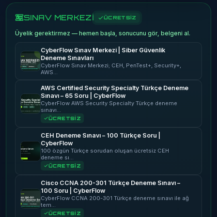
SINAV MERKEZİ
ÜCRETSİZ
Üyelik gerektirmez — hemen başla, sonucunu gör, belgeni al.
CyberFlow Sınav Merkezi | Siber Güvenlik
Deneme Sınavları
CyberFlow Sınav Merkezi; CEH, PenTest+, Security+,
AWS…
AWS Certified Security Specialty Türkçe Deneme
Sınavı – 65 Soru | CyberFlow
CyberFlow AWS Security Specialty Türkçe deneme
sınavı…
ÜCRETSİZ
CEH Deneme Sınavı – 100 Türkçe Soru |
CyberFlow
100 özgün Türkçe sorudan oluşan ücretsiz CEH
deneme sı…
ÜCRETSİZ
Cisco CCNA 200-301 Türkçe Deneme Sınavı –
100 Soru | CyberFlow
CyberFlow CCNA 200-301 Türkçe deneme sınavı ile ağ
tem…
ÜCRETSİZ