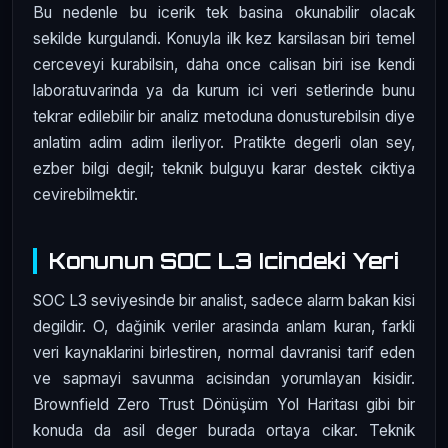
Bu nedenle bu icerik tek basina okunabilir olacak
sekilde kurgulandi. Konuyla ilk kez karsilasan biri temel
cerceveyi kurabilsin, daha once calisan biri ise kendi
laboratuvarinda ya da kurum ici veri setlerinde bunu
tekrar edilebilir bir analiz metoduna donusturebilsin diye
anlatim adim adim ilerliyor. Pratikte degerli olan sey,
ezber bilgi degil; teknik bulguyu karar destek ciktiya
cevirebilmektir.
Konunun SOC L3 Icindeki Yeri
SOC L3 seviyesinde bir analist, sadece alarm bakan kisi
degildir. O, dağinik veriler arasinda anlam kuran, farkli
veri kaynaklarini birlestiren, normal davranisi tarif eden
ve sapmayi savunma acisindan yorumlayan kisidir.
Brownfield Zero Trust Dönüşüm Yol Haritası gibi bir
konuda da asil deger burada ortaya cikar. Teknik