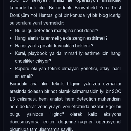
SOC L3 seviyesi, analiz ile operasyon arasindaki
koprude belli olur. Bu nedenle Brownfield Zero Trust
Dönüşüm Yol Haritası gibi bir konuda iyi bir blog icerigi
su sorulara yanit vermelidir:
Bu bulgu detection mantigina nasil doner?
Hangi alanlar izlenmeli ya da zenginlestirilmeli?
Hangi yanlis pozitif kaynaklari beklenir?
Kural, playbook ya da mimari iyilestirme icin hangi
oncelikler cikiyor?
Raporu okuyan teknik olmayan yonetici, etkiyi nasil
anlamali?
Buradaki ana fikir, teknik bilginin yalnizca uzmanlar
arasinda dolasan bir not olarak kalmamasidir. Iyi bir SOC
L3 calismasi, hem analisti hem detection muhendisini
hem de karar vericiyi ayni veri etrafinda hizalar. Eger bir
bulgu yalnizca "ilginc" olarak kalip aksiyona
donusmuyorsa, egitim degerine ragmen operasyonel
olgunluga tam ulasmamis sayilir.