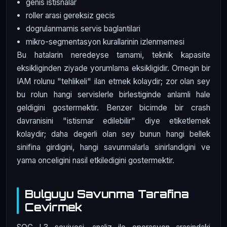
genis istisnalar
roller arasi gereksiz gecis
dogrulanmamis servis baglantilari
mikro-segmentasyon kurallarinin izlenmemesi
Bu hatalarin neredeyse tamami, teknik kapasite
eksikliginden ziyade yorumlama eksikligidir. Ornegin bir
IAM rolunu "tehlikeli" ilan etmek kolaydir; zor olan sey
bu rolun hangi servislerle birlestiginde anlamli hale
geldigini gostermektir. Benzer bicimde bir crash
davranisini "istismar edilebilir" diye etiketlemek
kolaydir; daha degerli olan sey bunun hangi bellek
sinifina girdigini, hangi savunmalarla sinirlandigini ve
yama onceligini nasil etkiledigini gostermektir.
Bulguyu Savunma Tarafina
Cevirmek