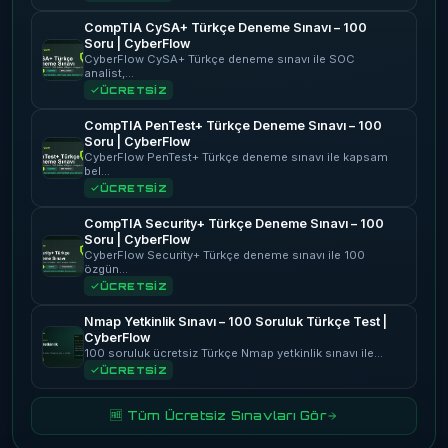
CompTIA CySA+ Türkçe Deneme Sınavı – 100
Soru | CyberFlow
CyberFlow CySA+ Türkçe deneme sınavı ile SOC
analist,…
ÜCRETSİZ
CompTIA PenTest+ Türkçe Deneme Sınavı – 100
Soru | CyberFlow
CyberFlow PenTest+ Türkçe deneme sınavı ile kapsam
bel…
ÜCRETSİZ
CompTIA Security+ Türkçe Deneme Sınavı – 100
Soru | CyberFlow
CyberFlow Security+ Türkçe deneme sınavı ile 100
özgün…
ÜCRETSİZ
Nmap Yetkinlik Sınavı – 100 Soruluk Türkçe Test |
CyberFlow
100 soruluk ücretsiz Türkçe Nmap yetkinlik sınavı ile…
ÜCRETSİZ
🆓 Tüm Ücretsiz Sınavları Gör