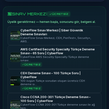
SINAV MERKEZİ
ÜCRETSİZ
Üyelik gerektirmez — hemen başla, sonucunu gör, belgeni al.
CyberFlow Sınav Merkezi | Siber Güvenlik
Deneme Sınavları
CyberFlow Sınav Merkezi; CEH, PenTest+, Security+,
AWS…
AWS Certified Security Specialty Türkçe Deneme
Sınavı – 65 Soru | CyberFlow
CyberFlow AWS Security Specialty Türkçe deneme
sınavı…
ÜCRETSİZ
CEH Deneme Sınavı – 100 Türkçe Soru |
CyberFlow
100 özgün Türkçe sorudan oluşan ücretsiz CEH
deneme sı…
ÜCRETSİZ
Cisco CCNA 200-301 Türkçe Deneme Sınavı –
100 Soru | CyberFlow
CyberFlow CCNA 200-301 Türkçe deneme sınavı ile ağ
tem…