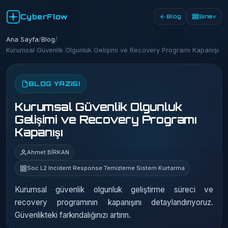
CyberFlow
Blog
Sınav
Ana Sayfa
/
Blog
/
Kurumsal Güvenlik Olgunluk Gelişimi ve Recovery Programı Kapanışı
BLOG YAZISI
Kurumsal Güvenlik Olgunluk
Gelişimi ve Recovery Programı
Kapanışı
Ahmet BİRKAN
Soc L2 Incident Response Temizleme Sistem Kurtarma
Kurumsal güvenlik olgunluk geliştirme süreci ve
recovery programının kapanışını detaylandırıyoruz.
Güvenlikteki farkındalığınızı artırın.