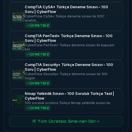
CompTIA CySA+ Türkçe Deneme Sınavı – 100
Soru | CyberFlow
CyberFlow CySA+ Türkçe deneme sınavı ile SOC
analist,…
ÜCRETSİZ
CompTIA PenTest+ Türkçe Deneme Sınavı – 100
Soru | CyberFlow
CyberFlow PenTest+ Türkçe deneme sınavı ile kapsam
bel…
ÜCRETSİZ
CompTIA Security+ Türkçe Deneme Sınavı – 100
Soru | CyberFlow
CyberFlow Security+ Türkçe deneme sınavı ile 100
özgün…
ÜCRETSİZ
Nmap Yetkinlik Sınavı – 100 Soruluk Türkçe Test |
CyberFlow
100 soruluk ücretsiz Türkçe Nmap yetkinlik sınavı ile…
ÜCRETSİZ
🆓 Tüm Ücretsiz Sınavları Gör