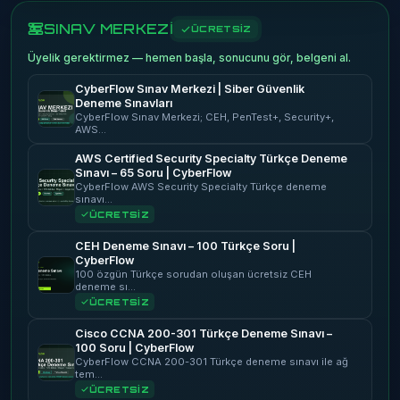
SINAV MERKEZİ
ÜCRETSİZ
Üyelik gerektirmez — hemen başla, sonucunu gör, belgeni al.
CyberFlow Sınav Merkezi | Siber Güvenlik
Deneme Sınavları
CyberFlow Sınav Merkezi; CEH, PenTest+, Security+,
AWS…
AWS Certified Security Specialty Türkçe Deneme
Sınavı – 65 Soru | CyberFlow
CyberFlow AWS Security Specialty Türkçe deneme
sınavı…
ÜCRETSİZ
CEH Deneme Sınavı – 100 Türkçe Soru |
CyberFlow
100 özgün Türkçe sorudan oluşan ücretsiz CEH
deneme sı…
ÜCRETSİZ
Cisco CCNA 200-301 Türkçe Deneme Sınavı –
100 Soru | CyberFlow
CyberFlow CCNA 200-301 Türkçe deneme sınavı ile ağ
tem…
ÜCRETSİZ