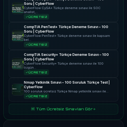
Soru | CyberFlow
CyberFlow CySA+ Türkçe deneme sınavı ile SOC
analist,…
ÜCRETSİZ
CompTIA PenTest+ Türkçe Deneme Sınavı – 100
Soru | CyberFlow
CyberFlow PenTest+ Türkçe deneme sınavı ile kapsam
bel…
ÜCRETSİZ
CompTIA Security+ Türkçe Deneme Sınavı – 100
Soru | CyberFlow
CyberFlow Security+ Türkçe deneme sınavı ile 100
özgün…
ÜCRETSİZ
Nmap Yetkinlik Sınavı – 100 Soruluk Türkçe Test |
CyberFlow
100 soruluk ücretsiz Türkçe Nmap yetkinlik sınavı ile…
ÜCRETSİZ
🆓 Tüm Ücretsiz Sınavları Gör