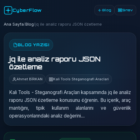
CyberFlow
Blog
Sınav
Ana Sayfa
/
Blog
/
jq ile analiz raporu JSON özetleme
BLOG YAZISI
jq ile analiz raporu JSON
özetleme
Ahmet BİRKAN
Kali Tools Steganografi Araclari
Kali Tools - Steganografi Araçları kapsamında jq ile analiz
raporu JSON özetleme konusunu öğrenin. Bu içerik, araç
mantığını, tipik kullanım alanlarını ve güvenlik
operasyonlarındaki analiz değerini…