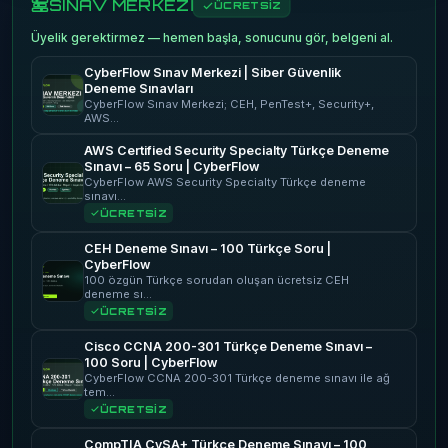
SINAV MERKEZİ
ÜCRETSİZ
Üyelik gerektirmez — hemen başla, sonucunu gör, belgeni al.
CyberFlow Sınav Merkezi | Siber Güvenlik
Deneme Sınavları
CyberFlow Sınav Merkezi; CEH, PenTest+, Security+,
AWS…
AWS Certified Security Specialty Türkçe Deneme
Sınavı – 65 Soru | CyberFlow
CyberFlow AWS Security Specialty Türkçe deneme
sınavı…
ÜCRETSİZ
CEH Deneme Sınavı – 100 Türkçe Soru |
CyberFlow
100 özgün Türkçe sorudan oluşan ücretsiz CEH
deneme sı…
ÜCRETSİZ
Cisco CCNA 200-301 Türkçe Deneme Sınavı –
100 Soru | CyberFlow
CyberFlow CCNA 200-301 Türkçe deneme sınavı ile ağ
tem…
ÜCRETSİZ
CompTIA CySA+ Türkçe Deneme Sınavı – 100