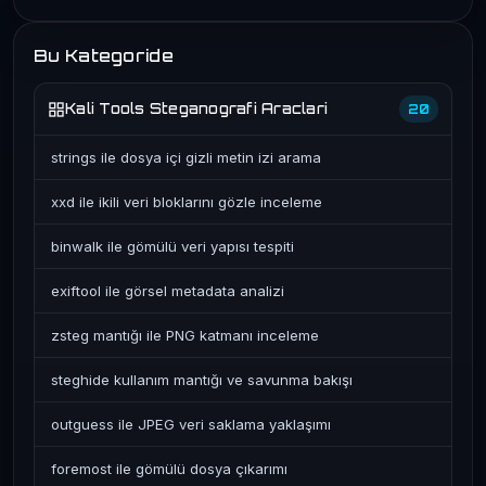
Bu Kategoride
Kali Tools Steganografi Araclari
20
strings ile dosya içi gizli metin izi arama
xxd ile ikili veri bloklarını gözle inceleme
binwalk ile gömülü veri yapısı tespiti
exiftool ile görsel metadata analizi
zsteg mantığı ile PNG katmanı inceleme
steghide kullanım mantığı ve savunma bakışı
outguess ile JPEG veri saklama yaklaşımı
foremost ile gömülü dosya çıkarımı