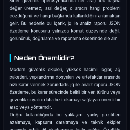
Siber güvenlik operasyonlarında her araç tek başına
değer üretmez; asıl değer, o aracın hangi problemi
çözdüğünü ve hangi bağlamda kullanıldığını anlamaktan
gelir. Bu nedenle bu içerik, jq ile analiz raporu JSON
özetleme konusunu yalnızca komut düzeyinde değil,
görünürlük, doğrulama ve raporlama ekseninde ele alır.
Neden Önemlidir?
Modern güvenlik ekipleri, yüksek hacimli loglar, ağ
paketleri, yapılandırma dosyaları ve artefaktlar arasında
hızlı karar vermek zorundadır. jq ile analiz raporu JSON
özetleme, bu karar sürecinde belirli bir veri türünü veya
güvenlik sinyalini daha hızlı okumayı sağlayan önemli bir
araç veya yöntemdir.
Doğru kullanıldığında bu yaklaşım, yanlış pozitifleri
azaltmaya, kapsamı daraltmaya ve teknik ekipler
arasında ortak dil oluşturmaya katkı sağlar. Özellikle