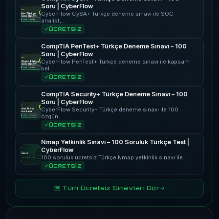
Soru | CyberFlow
CyberFlow CySA+ Türkçe deneme sınavı ile SOC
analist,…
ÜCRETSİZ
CompTIA PenTest+ Türkçe Deneme Sınavı – 100
Soru | CyberFlow
CyberFlow PenTest+ Türkçe deneme sınavı ile kapsam
bel…
ÜCRETSİZ
CompTIA Security+ Türkçe Deneme Sınavı – 100
Soru | CyberFlow
CyberFlow Security+ Türkçe deneme sınavı ile 100
özgün…
ÜCRETSİZ
Nmap Yetkinlik Sınavı – 100 Soruluk Türkçe Test |
CyberFlow
100 soruluk ücretsiz Türkçe Nmap yetkinlik sınavı ile…
ÜCRETSİZ
🆓 Tüm Ücretsiz Sınavları Gör