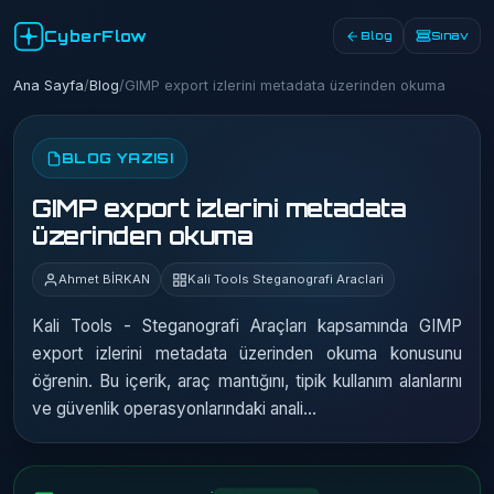
CyberFlow
Blog
Sınav
Ana Sayfa
/
Blog
/
GIMP export izlerini metadata üzerinden okuma
BLOG YAZISI
GIMP export izlerini metadata
üzerinden okuma
Ahmet BİRKAN
Kali Tools Steganografi Araclari
Kali Tools - Steganografi Araçları kapsamında GIMP
export izlerini metadata üzerinden okuma konusunu
öğrenin. Bu içerik, araç mantığını, tipik kullanım alanlarını
ve güvenlik operasyonlarındaki anali…