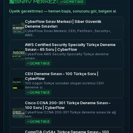
SINAV MERKEZİ
ÜCRETSİZ
Üyelik gerektirmez — hemen başla, sonucunu gör, belgeni al.
CyberFlow Sınav Merkezi | Siber Güvenlik
Deneme Sınavları
CyberFlow Sınav Merkezi; CEH, PenTest+, Security+,
AWS…
AWS Certified Security Specialty Türkçe Deneme
Sınavı – 65 Soru | CyberFlow
CyberFlow AWS Security Specialty Türkçe deneme
sınavı…
ÜCRETSİZ
CEH Deneme Sınavı – 100 Türkçe Soru |
CyberFlow
100 özgün Türkçe sorudan oluşan ücretsiz CEH
deneme sı…
ÜCRETSİZ
Cisco CCNA 200-301 Türkçe Deneme Sınavı –
100 Soru | CyberFlow
CyberFlow CCNA 200-301 Türkçe deneme sınavı ile ağ
tem…
ÜCRETSİZ
CompTIA CySA+ Türkçe Deneme Sınavı – 100