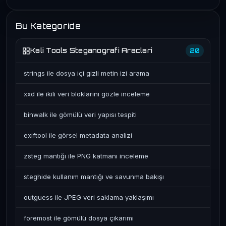
Bu Kategoride
Kali Tools Steganografi Araclari
20
strings ile dosya içi gizli metin izi arama
xxd ile ikili veri bloklarını gözle inceleme
binwalk ile gömülü veri yapısı tespiti
exiftool ile görsel metadata analizi
zsteg mantığı ile PNG katmanı inceleme
steghide kullanım mantığı ve savunma bakışı
outguess ile JPEG veri saklama yaklaşımı
foremost ile gömülü dosya çıkarımı