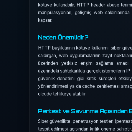
kötüye kullanabilir. HTTP header abuse terimi, b
manipülasyonları, gelişmiş web saldırılarında s
kapsar.
Neden Önemlidir?
HTTP başlıklarının kötüye kullanımı, siber güven
saldırgan, web uygulamalarının zayıf noktaları
üzerinden yetkisiz erişim sağlama amacı g
üzerindeki sahtekarlıkla gerçek istemcilerin IP 
güvenlik denetimi gibi kritik süreçleri etkile
yönlendirilmesi ya da cache zehirlemesi amaçla
ölçüde tehlikeye atabilir.
Pentest ve Savunma Açısından 
Siber güvenlikte, penetrasyon testleri (pentest
tespit edilmesi açısından kritik öneme sahiptir