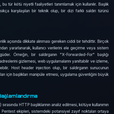
u tür kötü niyetli faaliyetleri tanımlamak için kullanılır. Başlık
ıkça karşılaşılan bir teknik olup, bir dizi farklı saldırı türünü
lik açısında dikkate alınması gereken ciddi bir tehdittir. Birçok
ndan yararlanarak, kullanıcı verilerini ele geçirme veya sistem
üder. Örneğin, bir saldırganın "X-Forwarded-For" başlığı
adreslerini gizlemesi, web uygulamalarını yanıltabilir ve izleme,
yebilir. Host header injection olup, bir saldırganın sunucunun
rı için başlıkları manipüle etmesi, uygulama güvenliğini büyük
Bağlamlandırma
) sırasında HTTP başlıklarının analiz edilmesi, kötüye kullanımın
. Pentest ekipleri, sistemdeki potansiyel zayıf noktaları ortaya