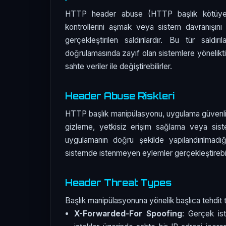
HTTP header abuse (HTTP başlık kötüye kul
kontrollerini aşmak veya sistem davranışını 
gerçekleştirilen saldırılardır. Bu tür saldı
doğrulamasında zayıf olan sistemlere yöneliktir
sahte veriler ile değiştirebilirler.
Header Abuse Riskleri
HTTP başlık manipülasyonu, uygulama güvenliğinde 
gizleme, yetkisiz erişim sağlama veya sistem
uygulamanın doğru şekilde yapılandırılmadığı
sistemde istenmeyen eylemler gerçekleştirebili
Header Threat Types
Başlık manipülasyonuna yönelik başlıca tehdit tü
X-Forwarded-For Spoofing
: Gerçek ist