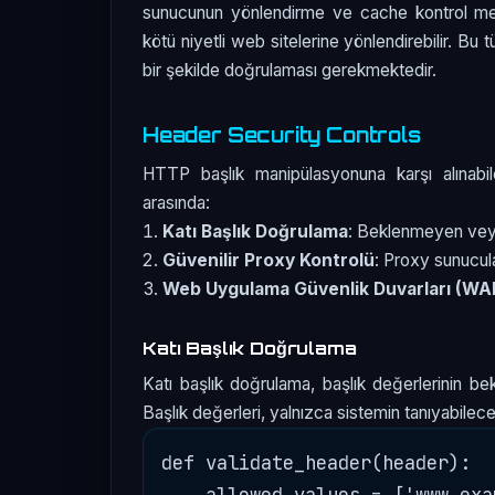
sunucunun yönlendirme ve cache kontrol meka
kötü niyetli web sitelerine yönlendirebilir. Bu tü
bir şekilde doğrulaması gerekmektedir.
Header Security Controls
HTTP başlık manipülasyonuna karşı alınabil
arasında:
Katı Başlık Doğrulama
: Beklenmeyen veya
Güvenilir Proxy Kontrolü
: Proxy sunucula
Web Uygulama Güvenlik Duvarları (WA
Katı Başlık Doğrulama
Katı başlık doğrulama, başlık değerlerinin be
Başlık değerleri, yalnızca sistemin tanıyabileceği
def validate_header(header):

    allowed_values = ['www.exa