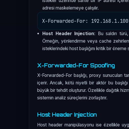
istekler üzerinde sahte bir IP adresi içer
adresi maskelemeye çalışılır.
Host Header Injection
: Bu saldırı türü
Örneğin, yönlendirme veya cache zehirleme 
isteklerindeki host başlığını kritik bir öneme s
X-Forwarded-For Spoofing
X-Forwarded-For başlığı, proxy sunucuları tar
içerir. Ancak, kötü niyetli bir aktör bu başlı
büyük bir tehdit oluşturur. Özellikle dağıtık hi
sistemin analiz süreçlerini zorlaştırır.
Host Header Injection
Host header manipülasyonu ise özellikle uygula