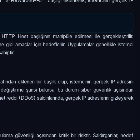
en "X-Forwarded-For" başlığı eklenerek, istemcinin gerçek IP
, HTTP Host başlığının manipüle edilmesi ile gerçekleştirilir.
gibi amaçlar için hedeflenir. Uygulamalar genellikle istemci
ahiptir.
afından eklenen bir başlık olup, istemcinin gerçek IP adresini
ğı değiştirme şansı bulursa, bu durum siber güvenlik açısından
zmet reddi (DDoS) saldırılarında, gerçek IP adreslerini gizleyerek
ma güvenliği açısından kritik bir risktir. Saldırganlar, hedef