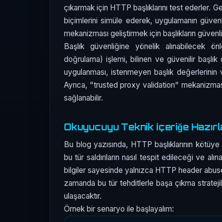
çıkarmak için HTTP başlıklarını test ederler. Geli
biçimlerini simüle ederek, uygulamanın güven
mekanizması geliştirmek için başlıkların güvenliğ
Başlık güvenliğine yönelik alınabilecek ön
doğrulama) işlemi, bilinen ve güvenilir başlık 
uygulanması, istenmeyen başlık değerlerinin vey
Ayrıca, "trusted proxy validation" mekanizması
sağlanabilir.
Okuyucuyu Teknik İçeriğe Hazır
Bu blog yazısında, HTTP başlıklarının kötüye ku
bu tür saldırıların nasıl tespit edileceği ve a
bilgiler sayesinde yalnızca HTTP header abuse
zamanda bu tür tehditlerle başa çıkma stratejil
ulaşacaktır.
Örnek bir senaryo ile başlayalım: