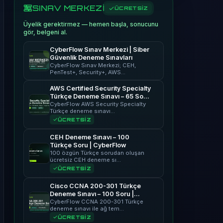
SINAV MERKEZİ
ÜCRETSİZ
Üyelik gerektirmez — hemen başla, sonucunu
gör, belgeni al.
CyberFlow Sınav Merkezi | Siber
Güvenlik Deneme Sınavları
CyberFlow Sınav Merkezi; CEH,
PenTest+, Security+, AWS…
AWS Certified Security Specialty
Türkçe Deneme Sınavı – 65 Soru
| CyberFlow
CyberFlow AWS Security Specialty
Türkçe deneme sınavı…
ÜCRETSİZ
CEH Deneme Sınavı – 100
Türkçe Soru | CyberFlow
100 özgün Türkçe sorudan oluşan
ücretsiz CEH deneme sı…
ÜCRETSİZ
Cisco CCNA 200-301 Türkçe
Deneme Sınavı – 100 Soru |
CyberFlow
CyberFlow CCNA 200-301 Türkçe
deneme sınavı ile ağ tem…
ÜCRETSİZ