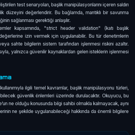
ştirilen test senaryoları, başlık manipülasyonlarını içeren saldırı
lik düzeyini değerlendirir. Bu bağlamda, mantıklı bir savunma
inin sağlanması gerektiği anlaşılır.
lemler kapsamında, "strict header validation" (katı başlık
değerlerine izin vermek için uygulanabilir. Bu tür denetimlerin
a sahte bilgilerin sistem tarafından işlenmesi riskini azaltır.
yla, yalnızca güvenilir kaynaklardan gelen isteklerin işlenmesi
lama
llanımıyla ilgili temel kavramlar, başlık manipülasyonu türleri,
lınabilecek güvenlik önlemleri üzerinde durulacaktır. Okuyucu, bu
’un ne olduğu konusunda bilgi sahibi olmakla kalmayacak, aynı
erinin ne şekilde uygulanabileceği hakkında da önemli bilgilere