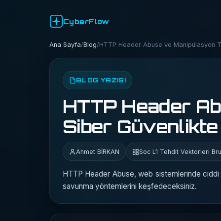
CyberFlow
Ana Sayfa
/
Blog
/
HTTP Header Abuse ve Manipülasyon Tes
BLOG YAZISI
HTTP Header Abu
Siber Güvenlikte
Ahmet BİRKAN
Soc L1 Tehdit Vektorleri Bru
HTTP Header Abuse, web sistemlerinde ciddi güve
savunma yöntemlerini keşfedeceksiniz.