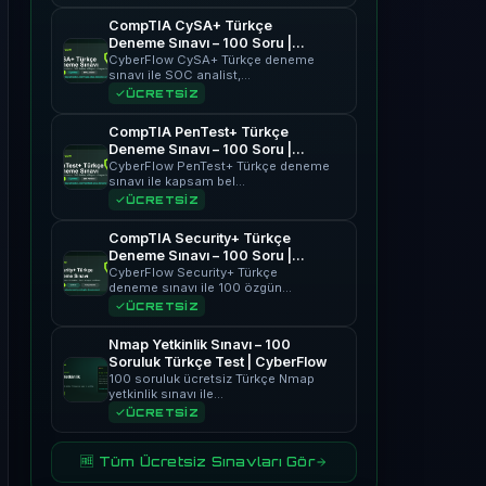
CompTIA CySA+ Türkçe
Deneme Sınavı – 100 Soru |
CyberFlow
CyberFlow CySA+ Türkçe deneme
sınavı ile SOC analist,…
ÜCRETSİZ
CompTIA PenTest+ Türkçe
Deneme Sınavı – 100 Soru |
CyberFlow
CyberFlow PenTest+ Türkçe deneme
sınavı ile kapsam bel…
ÜCRETSİZ
CompTIA Security+ Türkçe
Deneme Sınavı – 100 Soru |
CyberFlow
CyberFlow Security+ Türkçe
deneme sınavı ile 100 özgün…
ÜCRETSİZ
Nmap Yetkinlik Sınavı – 100
Soruluk Türkçe Test | CyberFlow
100 soruluk ücretsiz Türkçe Nmap
yetkinlik sınavı ile…
ÜCRETSİZ
🆓 Tüm Ücretsiz Sınavları Gör