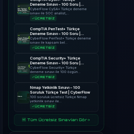
Deneme Sınavı – 100 Soru |
CyberFlow
CyberFlow CySA+ Türkçe deneme
sınavı ile SOC analist,…
ÜCRETSİZ
CompTIA PenTest+ Türkçe
Deneme Sınavı – 100 Soru |
CyberFlow
CyberFlow PenTest+ Türkçe deneme
sınavı ile kapsam bel…
ÜCRETSİZ
CompTIA Security+ Türkçe
Deneme Sınavı – 100 Soru |
CyberFlow
CyberFlow Security+ Türkçe
deneme sınavı ile 100 özgün…
ÜCRETSİZ
Nmap Yetkinlik Sınavı – 100
Soruluk Türkçe Test | CyberFlow
100 soruluk ücretsiz Türkçe Nmap
yetkinlik sınavı ile…
ÜCRETSİZ
🆓 Tüm Ücretsiz Sınavları Gör