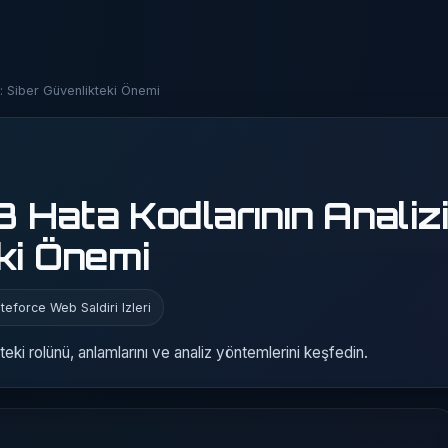
: Siber Güvenlikteki Önemi
Hata Kodlarının Analizi
ki Önemi
teforce Web Saldiri Izleri
eki rolünü, anlamlarını ve analiz yöntemlerini keşfedin.