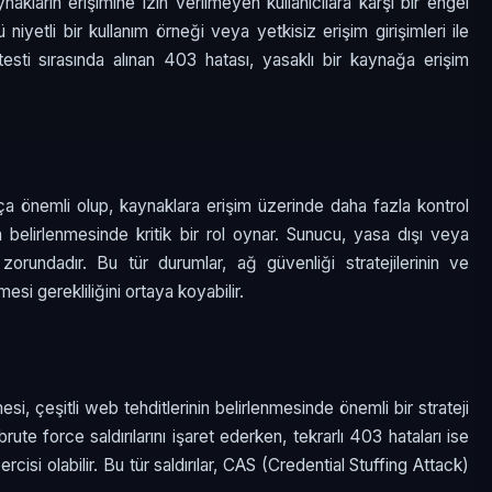
nakların erişimine izin verilmeyen kullanıcılara karşı bir engel
niyetli bir kullanım örneği veya yetkisiz erişim girişimleri ile
zma testi sırasında alınan 403 hatası, yasaklı bir kaynağa erişim
ça önemli olup, kaynaklara erişim üzerinde daha fazla kontrol
in belirlenmesinde kritik bir rol oynar. Sunucu, yasa dışı veya
 zorundadır. Bu tür durumlar, ağ güvenliği stratejilerinin ve
si gerekliliğini ortaya koyabilir.
, çeşitli web tehditlerinin belirlenmesinde önemli bir strateji
brute force saldırılarını işaret ederken, tekrarlı 403 hataları ise
rcisi olabilir. Bu tür saldırılar, CAS (Credential Stuffing Attack)