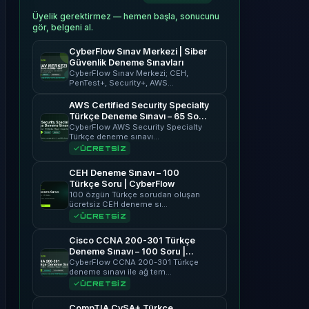
Üyelik gerektirmez — hemen başla, sonucunu
gör, belgeni al.
CyberFlow Sınav Merkezi | Siber
Güvenlik Deneme Sınavları
CyberFlow Sınav Merkezi; CEH,
PenTest+, Security+, AWS…
AWS Certified Security Specialty
Türkçe Deneme Sınavı – 65 Soru
| CyberFlow
CyberFlow AWS Security Specialty
Türkçe deneme sınavı…
ÜCRETSİZ
CEH Deneme Sınavı – 100
Türkçe Soru | CyberFlow
100 özgün Türkçe sorudan oluşan
ücretsiz CEH deneme sı…
ÜCRETSİZ
Cisco CCNA 200-301 Türkçe
Deneme Sınavı – 100 Soru |
CyberFlow
CyberFlow CCNA 200-301 Türkçe
deneme sınavı ile ağ tem…
ÜCRETSİZ
CompTIA CySA+ Türkçe