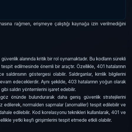
çmasına rağmen, erişmeye çalıştığı kaynağa izin verilmediğini
üvenlik alanında kritik bir rol oynamaktadır. Bu kodların sürekli
 tespit edilmesinde önemli bir araçtır. Özellikle, 401 hatalarının
aldırısının göstergesi olabilir. Saldırganlar, kimlik bilgilerini
evam edeceklerdir. Aynı şekilde, 403 hatalarının yoğun olarak
gibi saldırı yöntemlerini işaret edebilir.
 göz önünde bulundurarak daha geniş güvenlik stratejilerini
aliz edilerek, normalden sapmalar (anomaliler) tespit edilebilir ve
üdahale edilebilir. Kod korelasyonu teknikleri kullanılarak, 401 ve
likle yetki keşfi girişimlerini tespit etmede etkili olabilir.