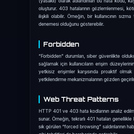
(yasaklı) olarak adlandırılan bu hata kodu, kay
oluşturur. 403 hatalarının gözlemlenmesi, kötü 
ilişkili olabilir. Örneğin, bir kullanıcının sı
denemesi olduğunu gösterebilir.
Forbidden
“Forbidden” durumları, siber güvenlikte olduk
sağlamak için kullanıcıların erişim düzeylerin
yetkisiz erişimler karşısında proaktif olmak
yetkilendirme mekanizmalarının gözden geçirilme
Web Threat Patterns
HTTP 401 ve 403 hata kodlarının analiz edilmesi
sunar. Örneğin, tekrarlı 401 hataları genellikle 
sık görülen “forced browsing” saldırılarının habe