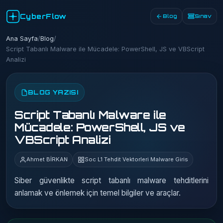
CyberFlow
Blog
Sınav
Ana Sayfa
/
Blog
/
Script Tabanlı Malware ile Mücadele: PowerShell, JS ve VBScript
Analizi
BLOG YAZISI
Script Tabanlı Malware ile
Mücadele: PowerShell, JS ve
VBScript Analizi
Ahmet BİRKAN
Soc L1 Tehdit Vektorleri Malware Giris
Siber güvenlikte script tabanlı malware tehditlerini
anlamak ve önlemek için temel bilgiler ve araçlar.