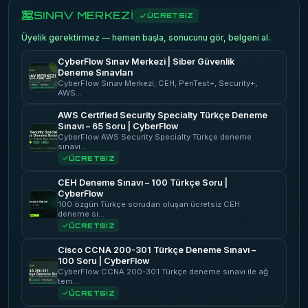
SINAV MERKEZİ
ÜCRETSİZ
Üyelik gerektirmez — hemen başla, sonucunu gör, belgeni al.
CyberFlow Sınav Merkezi | Siber Güvenlik
Deneme Sınavları
CyberFlow Sınav Merkezi; CEH, PenTest+, Security+,
AWS…
AWS Certified Security Specialty Türkçe Deneme
Sınavı – 65 Soru | CyberFlow
CyberFlow AWS Security Specialty Türkçe deneme
sınavı…
ÜCRETSİZ
CEH Deneme Sınavı – 100 Türkçe Soru |
CyberFlow
100 özgün Türkçe sorudan oluşan ücretsiz CEH
deneme sı…
ÜCRETSİZ
Cisco CCNA 200-301 Türkçe Deneme Sınavı –
100 Soru | CyberFlow
CyberFlow CCNA 200-301 Türkçe deneme sınavı ile ağ
tem…
ÜCRETSİZ