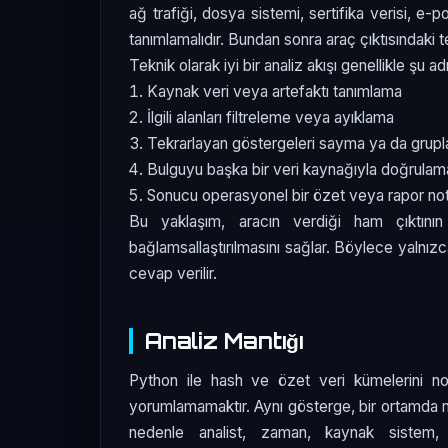
ağ trafiği, dosya sistemi, sertifika verisi, e-pos
tanımlamalıdır. Bundan sonra araç çıktısındaki te
Teknik olarak iyi bir analiz akışı genellikle şu adı
Kaynak veri veya artefaktı tanımlama
İlgili alanları filtreleme veya ayıklama
Tekrarlayan göstergeleri sayma ya da grup
Bulguyu başka bir veri kaynağıyla doğrulam
Sonucu operasyonel bir özet veya rapor n
Bu yaklaşım, aracın verdiği ham çıktını
bağlamsallaştırılmasını sağlar. Böylece yalnı
cevap verilir.
Analiz Mantığı
Python ile hash ve özet veri kümelerini norm
yorumlamamaktır. Aynı gösterge, bir ortamda nor
nedenle analist, zaman, kaynak sistem, k