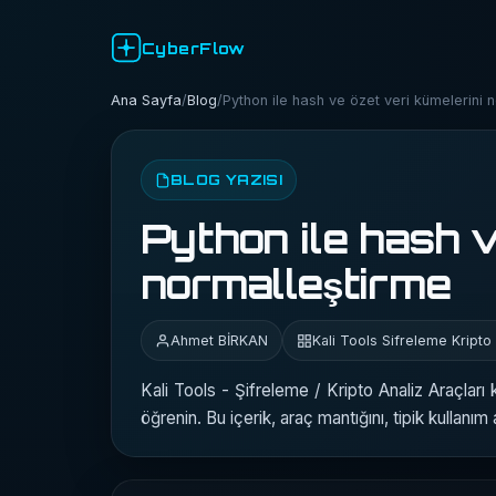
CyberFlow
Ana Sayfa
/
Blog
/
Python ile hash ve özet veri kümelerini 
BLOG YAZISI
Python ile hash v
normalleştirme
Ahmet BİRKAN
Kali Tools Sifreleme Kripto 
Kali Tools - Şifreleme / Kripto Analiz Araçlar
öğrenin. Bu içerik, araç mantığını, tipik kullanım