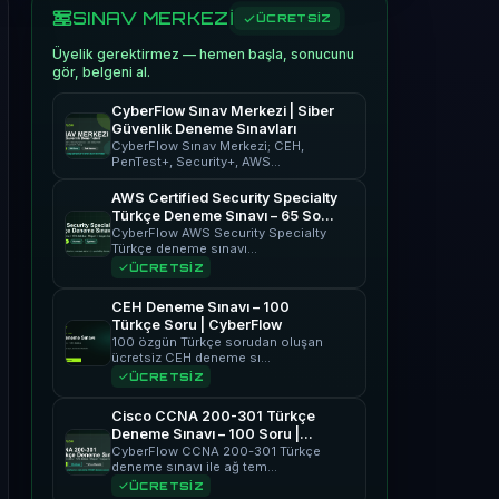
SINAV MERKEZİ
ÜCRETSİZ
Üyelik gerektirmez — hemen başla, sonucunu
gör, belgeni al.
CyberFlow Sınav Merkezi | Siber
Güvenlik Deneme Sınavları
CyberFlow Sınav Merkezi; CEH,
PenTest+, Security+, AWS…
AWS Certified Security Specialty
Türkçe Deneme Sınavı – 65 Soru
| CyberFlow
CyberFlow AWS Security Specialty
Türkçe deneme sınavı…
ÜCRETSİZ
CEH Deneme Sınavı – 100
Türkçe Soru | CyberFlow
100 özgün Türkçe sorudan oluşan
ücretsiz CEH deneme sı…
ÜCRETSİZ
Cisco CCNA 200-301 Türkçe
Deneme Sınavı – 100 Soru |
CyberFlow
CyberFlow CCNA 200-301 Türkçe
deneme sınavı ile ağ tem…
ÜCRETSİZ