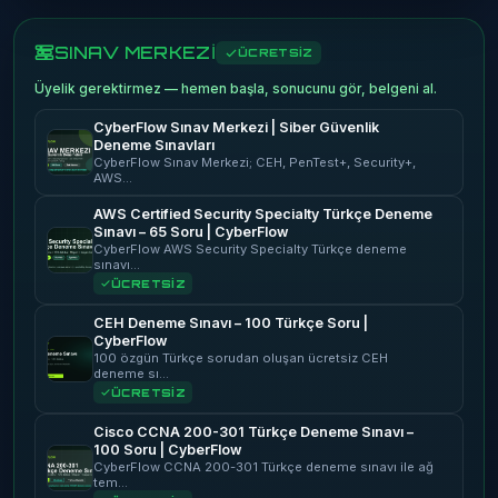
SINAV MERKEZİ
ÜCRETSİZ
Üyelik gerektirmez — hemen başla, sonucunu gör, belgeni al.
CyberFlow Sınav Merkezi | Siber Güvenlik
Deneme Sınavları
CyberFlow Sınav Merkezi; CEH, PenTest+, Security+,
AWS…
AWS Certified Security Specialty Türkçe Deneme
Sınavı – 65 Soru | CyberFlow
CyberFlow AWS Security Specialty Türkçe deneme
sınavı…
ÜCRETSİZ
CEH Deneme Sınavı – 100 Türkçe Soru |
CyberFlow
100 özgün Türkçe sorudan oluşan ücretsiz CEH
deneme sı…
ÜCRETSİZ
Cisco CCNA 200-301 Türkçe Deneme Sınavı –
100 Soru | CyberFlow
CyberFlow CCNA 200-301 Türkçe deneme sınavı ile ağ
tem…