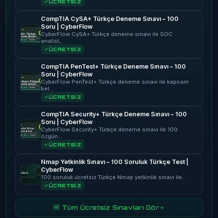
ÜCRETSİZ
CompTIA CySA+ Türkçe Deneme Sınavı – 100
Soru | CyberFlow
CyberFlow CySA+ Türkçe deneme sınavı ile SOC
analist,…
ÜCRETSİZ
CompTIA PenTest+ Türkçe Deneme Sınavı – 100
Soru | CyberFlow
CyberFlow PenTest+ Türkçe deneme sınavı ile kapsam
bel…
ÜCRETSİZ
CompTIA Security+ Türkçe Deneme Sınavı – 100
Soru | CyberFlow
CyberFlow Security+ Türkçe deneme sınavı ile 100
özgün…
ÜCRETSİZ
Nmap Yetkinlik Sınavı – 100 Soruluk Türkçe Test |
CyberFlow
100 soruluk ücretsiz Türkçe Nmap yetkinlik sınavı ile…
ÜCRETSİZ
🆓 Tüm Ücretsiz Sınavları Gör