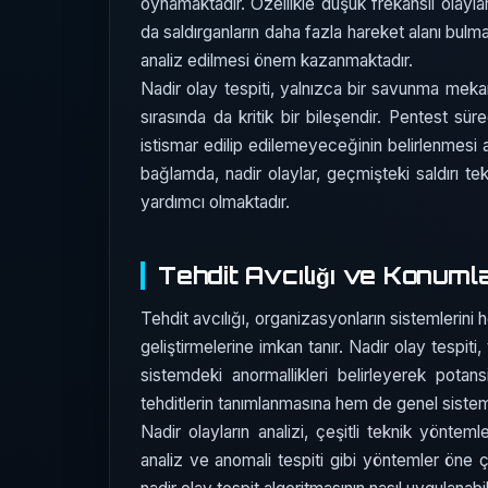
oynamaktadır. Özellikle düşük frekanslı olaylar
da saldırganların daha fazla hareket alanı bulma
analiz edilmesi önem kazanmaktadır.
Nadir olay tespiti, yalnızca bir savunma meka
sırasında da kritik bir bileşendir. Pentest sür
istismar edilip edilemeyeceğinin belirlenmesi a
bağlamda, nadir olaylar, geçmişteki saldırı tek
yardımcı olmaktadır.
Tehdit Avcılığı ve Konum
Tehdit avcılığı, organizasyonların sistemlerini h
geliştirmelerine imkan tanır. Nadir olay tespiti, 
sistemdeki anormallikleri belirleyerek potansi
tehditlerin tanımlanmasına hem de genel sistem g
Nadir olayların analizi, çeşitli teknik yöntemler
analiz ve anomali tespiti gibi yöntemler öne ç