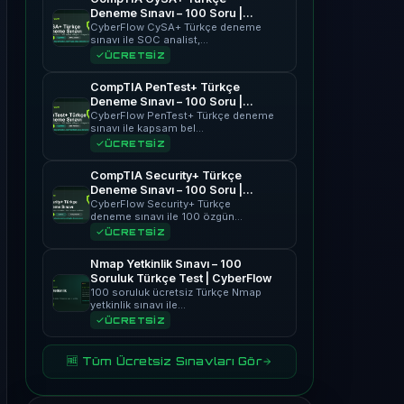
Deneme Sınavı – 100 Soru |
CyberFlow
CyberFlow CySA+ Türkçe deneme
sınavı ile SOC analist,…
ÜCRETSİZ
CompTIA PenTest+ Türkçe
Deneme Sınavı – 100 Soru |
CyberFlow
CyberFlow PenTest+ Türkçe deneme
sınavı ile kapsam bel…
ÜCRETSİZ
CompTIA Security+ Türkçe
Deneme Sınavı – 100 Soru |
CyberFlow
CyberFlow Security+ Türkçe
deneme sınavı ile 100 özgün…
ÜCRETSİZ
Nmap Yetkinlik Sınavı – 100
Soruluk Türkçe Test | CyberFlow
100 soruluk ücretsiz Türkçe Nmap
yetkinlik sınavı ile…
ÜCRETSİZ
🆓 Tüm Ücretsiz Sınavları Gör