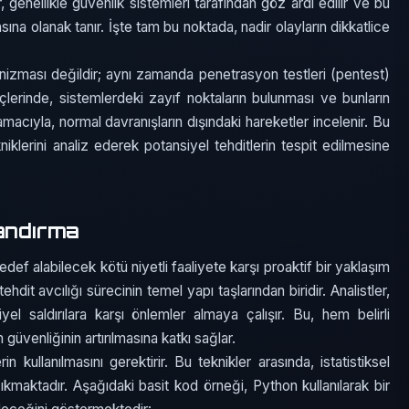
, genellikle güvenlik sistemleri tarafından göz ardı edilir ve bu
sına olanak tanır. İşte tam bu noktada, nadir olayların dikkatlice
nizması değildir; aynı zamanda penetrasyon testleri (pentest)
eçlerinde, sistemlerdeki zayıf noktaların bulunması ve bunların
macıyla, normal davranışların dışındaki hareketler incelenir. Bu
niklerini analiz ederek potansiyel tehditlerin tespit edilmesine
landırma
edef alabilecek kötü niyetli faaliyete karşı proaktif bir yaklaşım
tehdit avcılığı sürecinin temel yapı taşlarından biridir. Analistler,
yel saldırılara karşı önlemler almaya çalışır. Bu, hem belirli
üvenliğinin artırılmasına katkı sağlar.
in kullanılmasını gerektirir. Bu teknikler arasında, istatistiksel
ıkmaktadır. Aşağıdaki basit kod örneği, Python kullanılarak bir