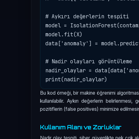
# Aykırı değerlerin tespiti

model = IsolationForest(contam
model.fit(X)

data['anomaly'] = model.predict
# Nadir olayları görüntüleme

nadir_olaylar = data[data['ano
Bu kod örneği, bir makine öğrenimi algoritması k
kullanılabilir. Aykırı değerlerin belirlenmes
pozitiflerin (false positives) minimize edilmesi
Kullanım Alanı ve Zorluklar
Nadir olay tespiti, siber güvenlikte pek çok aland