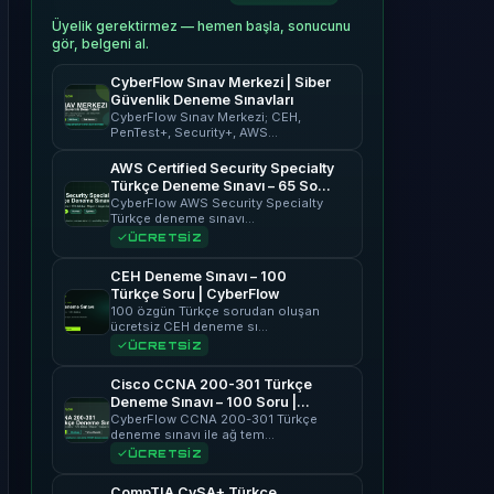
Üyelik gerektirmez — hemen başla, sonucunu
gör, belgeni al.
CyberFlow Sınav Merkezi | Siber
Güvenlik Deneme Sınavları
CyberFlow Sınav Merkezi; CEH,
PenTest+, Security+, AWS…
AWS Certified Security Specialty
Türkçe Deneme Sınavı – 65 Soru
| CyberFlow
CyberFlow AWS Security Specialty
Türkçe deneme sınavı…
ÜCRETSİZ
CEH Deneme Sınavı – 100
Türkçe Soru | CyberFlow
100 özgün Türkçe sorudan oluşan
ücretsiz CEH deneme sı…
ÜCRETSİZ
Cisco CCNA 200-301 Türkçe
Deneme Sınavı – 100 Soru |
CyberFlow
CyberFlow CCNA 200-301 Türkçe
deneme sınavı ile ağ tem…
ÜCRETSİZ
CompTIA CySA+ Türkçe