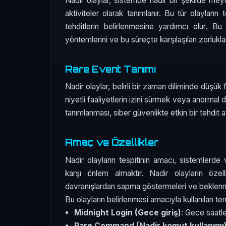
Nadir olaylar, sistemde nadir bir şekilde me
aktiviteler olarak tanımlanır. Bu tür olayların 
tehditlerin belirlenmesine yardımcı olur. Bu 
yöntemlerini ve bu süreçte karşılaşılan zorlukl
Rare Event Tanımı
Nadir olaylar, belirli bir zaman diliminde düşük
niyetli faaliyetlerin izini sürmek veya anormal d
tanımlanması, siber güvenlikte etkin bir tehdit avc
Amaç ve Özellikler
Nadir olayların tespitinin amacı, sistemlerde 
karşı önlem almaktır. Nadir olayların özell
davranışlardan sapma göstermeleri ve beklenmey
Bu olayların belirlenmesi amacıyla kullanılan t
Midnight Login (Gece giriş)
: Gece saatl
Rare Command (Nadir komut kullanımı