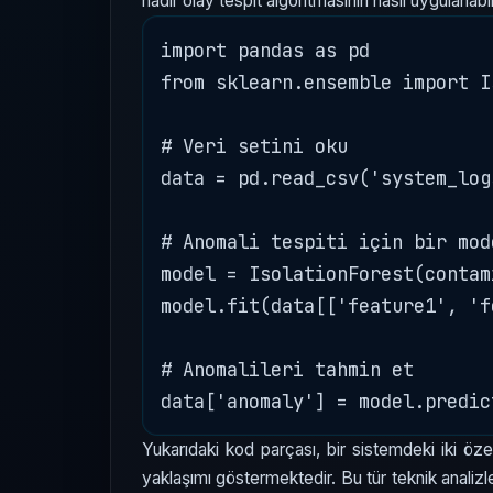
nadir olay tespit algoritmasının nasıl uygulanab
import pandas as pd

from sklearn.ensemble import I
# Veri setini oku

data = pd.read_csv('system_logs
# Anomali tespiti için bir mod
model = IsolationForest(contam
model.fit(data[['feature1', 'f
# Anomalileri tahmin et

Yukarıdaki kod parçası, bir sistemdeki iki özel
yaklaşımı göstermektedir. Bu tür teknik analizler,