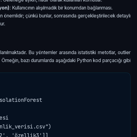
yon)
: Kullanıcının alışılmadık bir konumdan bağlanması.
çin önemlidir; çünkü bunlar, sonrasında gerçekleştirilecek detaylı
ur.
llanılmaktadır. Bu yöntemler arasında istatistiki metotlar, outlier
lır. Örneğin, bazı durumlarda aşağıdaki Python kod parçacığı gibi
solationForest

si

nlik_verisi.csv")

2', 'özellik3']]
