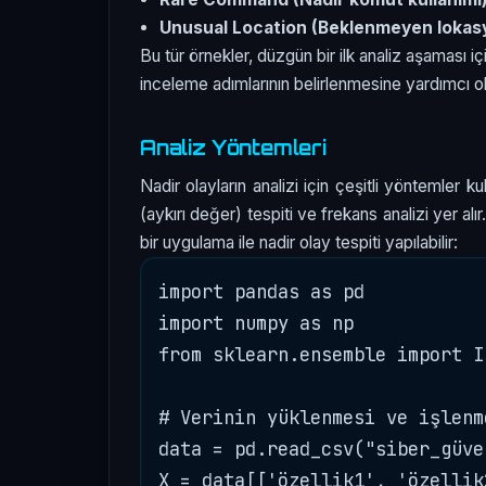
Unusual Location (Beklenmeyen lokas
Bu tür örnekler, düzgün bir ilk analiz aşaması i
inceleme adımlarının belirlenmesine yardımcı ol
Analiz Yöntemleri
Nadir olayların analizi için çeşitli yöntemler ku
(aykırı değer) tespiti ve frekans analizi yer a
bir uygulama ile nadir olay tespiti yapılabilir:
import pandas as pd

import numpy as np

from sklearn.ensemble import I
# Verinin yüklenmesi ve işlenme
data = pd.read_csv("siber_güve
X = data[['özellik1', 'özellik