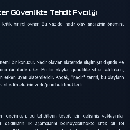
ber Güvenlikte Tehdit Avcılığı
a kritik bir rol oynar. Bu yazıda, nadir olay analizinin önemini,
önemli bir konudur. Nadir olaylar, sistemde alışılmışın dışında ve
umları ifade eder. Bu tür olaylar, genellikle siber saldırıların,
rin erken uyarı sistemleridir. Ancak, "nadir" terimi, bu olayların
it edilmelerinin zorluğunu belirtmektedir.
m geçirirken, bu tehditlerin tespiti için gelişmiş yaklaşımlar
 saldırıların ilk aşamalarını belirleyebilmekte kritik bir rol