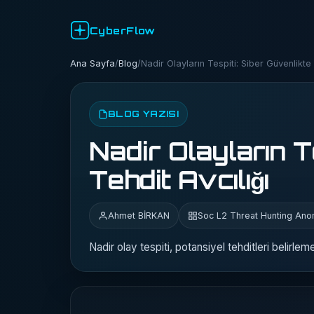
CyberFlow
Ana Sayfa
/
Blog
/
Nadir Olayların Tespiti: Siber Güvenlikte 
BLOG YAZISI
Nadir Olayların T
Tehdit Avcılığı
Ahmet BİRKAN
Soc L2 Threat Hunting Ano
Nadir olay tespiti, potansiyel tehditleri belirlemek