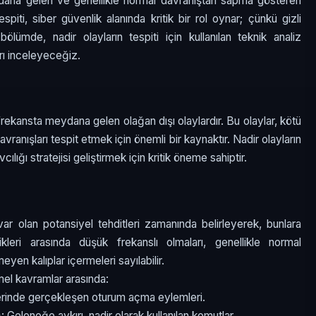
ydana gelen ve genellikle normal davranıştan sapma gösteren
tespiti, siber güvenlik alanında kritik bir rol oynar; çünkü gizli
bölümde, nadir olayların tespiti için kullanılan teknik analiz
arı inceleyeceğiz.
 frekansta meydana gelen olağan dışı olaylardır. Bu olaylar, kötü
avranışları tespit etmek için önemli bir kaynaktır. Nadir olayların
ılığı stratejisi geliştirmek için kritik öneme sahiptir.
var olan potansiyel tehditleri zamanında belirleyerek, bunlara
ikleri arasında düşük frekanslı olmaları, genellikle normal
en kalıplar içermeleri sayılabilir.
emel kavramlar arasında:
erinde gerçekleşen oturum açma eylemleri.
)
: Geleneğe aykırı, nadir olarak kullanılan komutlar.