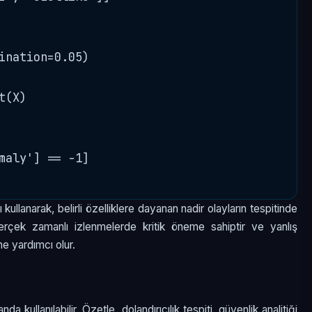
ination=0.05)

(X)

maly'] == -1]

ullanarak, belirli özelliklere dayanan nadir olayların tespitinde
i, gerçek zamanlı izlenmelerde kritik öneme sahiptir ve yanlış
ne yardımcı olur.
a kullanılabilir. Özetle, dolandırıcılık tespiti, güvenlik analitiği