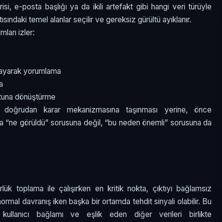
risi, e-posta başlığı ya da ikili artefakt gibi hangi veri türüyle
ısındaki temel alanlar seçilir ve gereksiz gürültü ayıklanır.
mları izler:
layarak yorumlama
a
otuna dönüştürme
n doğrudan karar mekanizmasına taşınması yerine, önce
zca “ne görüldü” sorusuna değil, “bu neden önemli” sorusuna da
lük toplama ile çalışırken en kritik nokta, çıktıyı bağlamsız
mal davranış iken başka bir ortamda tehdit sinyali olabilir. Bu
ullanıcı bağlamı ve eşlik eden diğer verileri birlikte