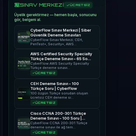
SINAV MERKEZİ
ÜCRETSİZ
Üyelik gerektirmez — hemen başla, sonucunu
gör, belgeni al.
CyberFlow Sınav Merkezi | Siber
Güvenlik Deneme Sınavları
CyberFlow Sınav Merkezi; CEH,
PenTest+, Security+, AWS…
AWS Certified Security Specialty
Türkçe Deneme Sınavı – 65 Soru
| CyberFlow
CyberFlow AWS Security Specialty
Türkçe deneme sınavı…
ÜCRETSİZ
CEH Deneme Sınavı – 100
Türkçe Soru | CyberFlow
100 özgün Türkçe sorudan oluşan
ücretsiz CEH deneme sı…
ÜCRETSİZ
Cisco CCNA 200-301 Türkçe
Deneme Sınavı – 100 Soru |
CyberFlow
CyberFlow CCNA 200-301 Türkçe
deneme sınavı ile ağ tem…
ÜCRETSİZ