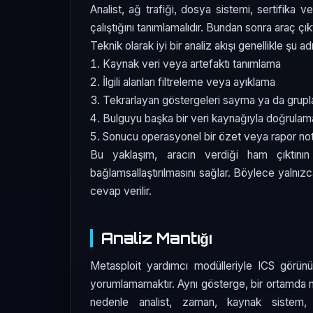
Analist, ağ trafiği, dosya sistemi, sertifika ve
çalıştığını tanımlamalıdır. Bundan sonra araç çıkt
Teknik olarak iyi bir analiz akışı genellikle şu adı
Kaynak veri veya artefaktı tanımlama
İlgili alanları filtreleme veya ayıklama
Tekrarlayan göstergeleri sayma ya da grup
Bulguyu başka bir veri kaynağıyla doğrulam
Sonucu operasyonel bir özet veya rapor n
Bu yaklaşım, aracın verdiği ham çıktını
bağlamsallaştırılmasını sağlar. Böylece yalnı
cevap verilir.
Analiz Mantığı
Metasploit yardımcı modülleriyle ICS görünür
yorumlamamaktır. Aynı gösterge, bir ortamda nor
nedenle analist, zaman, kaynak sistem, k