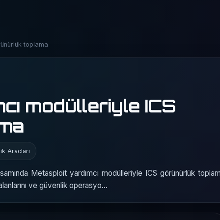
rünürlük toplama
cı modülleriyle ICS
ama
ik Araclari
psamında Metasploit yardımcı modülleriyle ICS görünürlük topl
m alanlarını ve güvenlik operasyo…