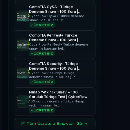
CompTIA CySA+ Türkçe
Deneme Sınavı – 100 Soru |
CyberFlow
CyberFlow CySA+ Türkçe deneme
sınavı ile SOC analist,…
ÜCRETSİZ
CompTIA PenTest+ Türkçe
Deneme Sınavı – 100 Soru |
CyberFlow
CyberFlow PenTest+ Türkçe deneme
sınavı ile kapsam bel…
ÜCRETSİZ
CompTIA Security+ Türkçe
Deneme Sınavı – 100 Soru |
CyberFlow
CyberFlow Security+ Türkçe
deneme sınavı ile 100 özgün…
ÜCRETSİZ
Nmap Yetkinlik Sınavı – 100
Soruluk Türkçe Test | CyberFlow
100 soruluk ücretsiz Türkçe Nmap
yetkinlik sınavı ile…
ÜCRETSİZ
🆓 Tüm Ücretsiz Sınavları Gör