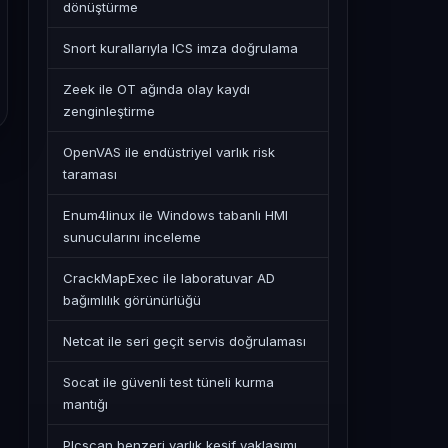
dönüştürme
Snort kurallarıyla ICS imza doğrulama
Zeek ile OT ağında olay kaydı
zenginleştirme
OpenVAS ile endüstriyel varlık risk
taraması
Enum4linux ile Windows tabanlı HMI
sunucularını inceleme
CrackMapExec ile laboratuvar AD
bağımlılık görünürlüğü
Netcat ile seri geçit servis doğrulaması
Socat ile güvenli test tüneli kurma
mantığı
Plcscan benzeri varlık keşif yaklaşımı