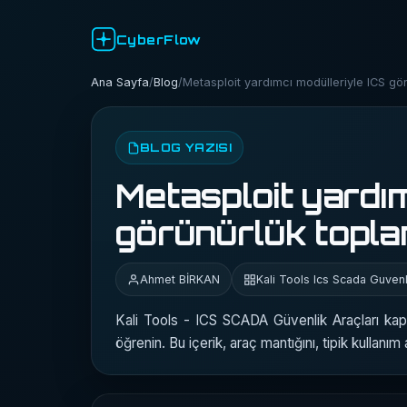
CyberFlow
Ana Sayfa
/
Blog
/
Metasploit yardımcı modülleriyle ICS gö
BLOG YAZISI
Metasploit yardım
görünürlük topl
Ahmet BİRKAN
Kali Tools Ics Scada Guvenl
Kali Tools - ICS SCADA Güvenlik Araçları ka
öğrenin. Bu içerik, araç mantığını, tipik kullanı