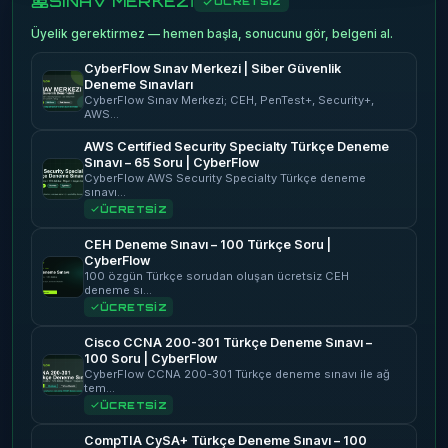
SINAV MERKEZİ
ÜCRETSİZ
Üyelik gerektirmez — hemen başla, sonucunu gör, belgeni al.
CyberFlow Sınav Merkezi | Siber Güvenlik
Deneme Sınavları
CyberFlow Sınav Merkezi; CEH, PenTest+, Security+,
AWS…
AWS Certified Security Specialty Türkçe Deneme
Sınavı – 65 Soru | CyberFlow
CyberFlow AWS Security Specialty Türkçe deneme
sınavı…
ÜCRETSİZ
CEH Deneme Sınavı – 100 Türkçe Soru |
CyberFlow
100 özgün Türkçe sorudan oluşan ücretsiz CEH
deneme sı…
ÜCRETSİZ
Cisco CCNA 200-301 Türkçe Deneme Sınavı –
100 Soru | CyberFlow
CyberFlow CCNA 200-301 Türkçe deneme sınavı ile ağ
tem…
ÜCRETSİZ
CompTIA CySA+ Türkçe Deneme Sınavı – 100