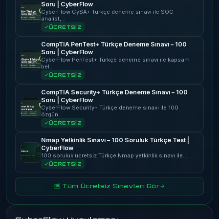
Soru | CyberFlow
CyberFlow CySA+ Türkçe deneme sınavı ile SOC
analist,…
ÜCRETSİZ
CompTIA PenTest+ Türkçe Deneme Sınavı – 100
Soru | CyberFlow
CyberFlow PenTest+ Türkçe deneme sınavı ile kapsam
bel…
ÜCRETSİZ
CompTIA Security+ Türkçe Deneme Sınavı – 100
Soru | CyberFlow
CyberFlow Security+ Türkçe deneme sınavı ile 100
özgün…
ÜCRETSİZ
Nmap Yetkinlik Sınavı – 100 Soruluk Türkçe Test |
CyberFlow
100 soruluk ücretsiz Türkçe Nmap yetkinlik sınavı ile…
ÜCRETSİZ
🆓 Tüm Ücretsiz Sınavları Gör