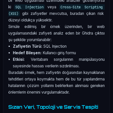
bir web uygulaması üzerindeki analizler gösteriyorsa
ki
veya
SQL Injection
Cross-Site Scripting 
gibi zafiyetler mevcutsa, buradan çıkan risk
(XSS)
düzeyi oldukça yüksektir.
Simüle edilmiş bir örnek üzerinden, bir web
uygulamasındaki zafiyeti analiz eden bir Ghidra çıktısı
şu şekilde yorumlanabilir:
Zafiyetin Türü:
SQL Injection
Hedef Bileşen:
Kullanıcı giriş formu
Etkisi:
Veritabanı sorgularının manipülasyonu
sayesinde hassas verilerin sızdırılması.
Buradaki örnek, hem zafiyetin doğasından kaynaklanan
tehditleri ortaya koymakta hem de bu tür yapılandırma
hatalarının çözüm yollarını belirlerken alınması gereken
önlemlerin önemini vurgulamaktadır.
Sızan Veri, Topoloji ve Servis Tespiti